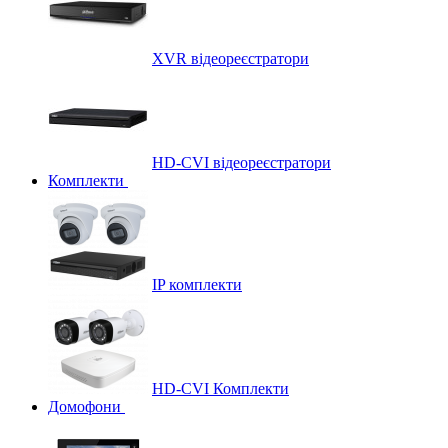
XVR відеореєстратори
HD-CVI відеореєстратори
Комплекти
IP комплекти
HD-CVI Комплекти
Домофони