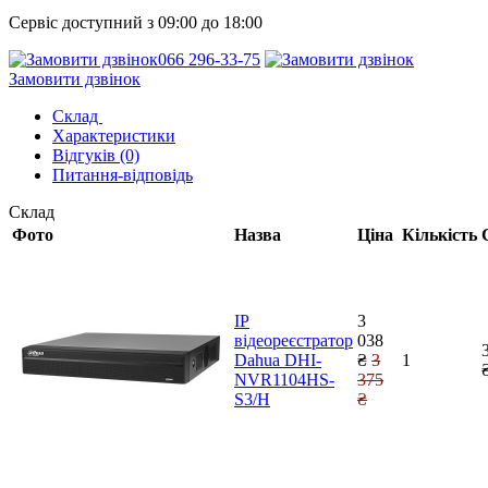
Сервіс доступний з 09:00 до 18:00
066 296-33-75
Замовити дзвінок
Cклад
Характеристики
Відгуків (0)
Питання-відповідь
Cклад
Фото
Назва
Ціна
Кількість
IP
3
відеореєстратор
038
Dahua DHI-
₴
3
1
NVR1104HS-
375
S3/H
₴