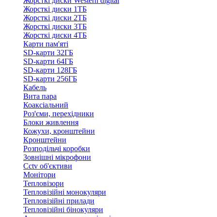
Жорсткі диски Western digital
Жорсткі диски 1ТБ
Жорсткі диски 2ТБ
Жорсткі диски 3ТБ
Жорсткі диски 4ТБ
Карти пам'яті
SD-карти 32ГБ
SD-карти 64ГБ
SD-карти 128ГБ
SD-карти 256ГБ
Кабель
Вита пара
Коаксіальний
Роз'єми, перехідники
Блоки живлення
Кожухи, кронштейни
Кронштейни
Розподільчі коробки
Зовнішні мікрофони
Cctv об'єктиви
Монітори
Тепловізори
Тепловізійні монокуляри
Тепловізійні прилади
Тепловізійні бінокуляри