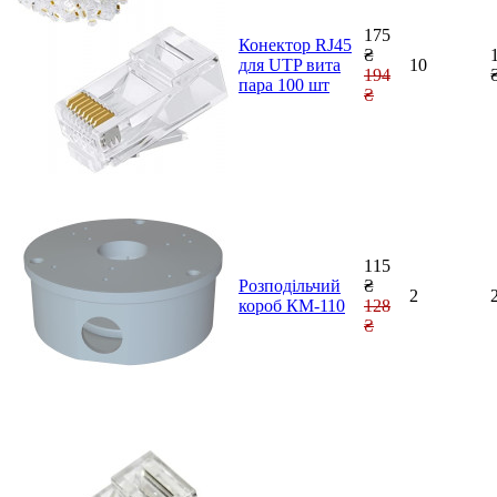
175
Конектор RJ45
₴
для UTP вита
10
194
пара 100 шт
₴
115
Розподільчий
₴
2
короб КМ-110
128
₴