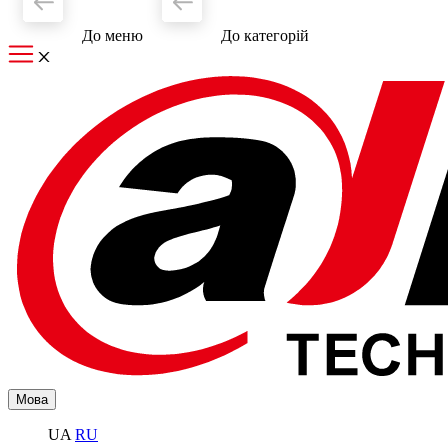
До меню
До категорiй
Мова
UA
RU