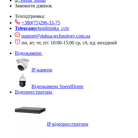
Signal
Замовити дзвінок
Техпідтримка:
+380(75)296-33-75
Telegram
tehpidtrimka_cctv
support@dahua-technology.com.ua
пн, вт, чт, пт: 10:00-15:00
ср, сб, нд: вихідний
Відеокамери
IP-камери
Відеокамери SpeedDome
Відеореєстратори
IP відеореєстратори