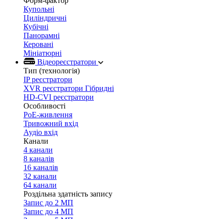
Форм-фактор
Купольні
Циліндричні
Кубічні
Панорамні
Керовані
Мініатюрні
Відеореєстратори
Тип (технологія)
IP реєстратори
XVR реєстратори Гібридні
HD-CVI реєстратори
Особливості
PoE-живлення
Тривожний вхід
Аудіо вхід
Канали
4 канали
8 каналів
16 каналів
32 канали
64 канали
Роздільна здатність запису
Запис до 2 МП
Запис до 4 МП