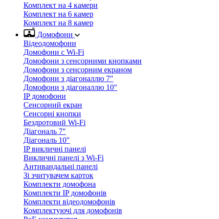
Комплект на 4 камери
Комплект на 6 камер
Комплект на 8 камер
Домофони
Відеодомофони
Домофони с Wi-Fi
Домофони з сенсорними кнопками
Домофони з сенсорним екраном
Домофони з діагоналлю 7"
Домофони з діагоналлю 10"
IP домофони
Сенсорний екран
Сенсорні кнопки
Бездротовий Wi-Fi
Діагональ 7"
Діагональ 10"
IP викличні панелі
Викличні панелі з Wi-Fi
Антивандальні панелі
Зі зчитувачем карток
Комплекти домофона
Комплекти IP домофонів
Комплекти відеодомофонів
Комплектуючі для домофонів