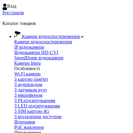
Вхiд
Реєстрація
Каталог товаров
Камери відеоспостереження
Камери відеоспостереження
IP відеокамери
Відеокамери HD-CVI
SpeedDome відеокамери
Камери Imou
Особливості
Wi-Fi камери
З картою пам'яті
З аудіовходом
З датчиком руху
З мікрофоном
З ІЧ-підсвічуванням
З LED підсвічуванням
З SIM картою 4G
З віддаленим доступом
Відеоняня
PoE живлення
Призначення