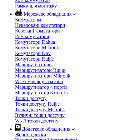
PoE коммутатор
Рамки для монтажу
Мережеве обладнання
Комутаторы
Некеровані комутатори
Керовані комутатори
PoE комутатори
Комутатори Dahua
Комутатори Mikrotik
Комутатори Onv
Комутатори Ruijie
Маршрутизатори
Маршрутизатори Ruijie
Маршрутизатори Mikrotik
Wi-Fi маршрутизатори
Маршрутизатор 4 портів
Маршрутизатор 8 портів
Точки доступу
Точки доступу Ruijie
Точки доступу Mikrotik
Вуличні точки доступу
Wi-Fi точки доступу
Додаткове обладнання
Жорсткі диски