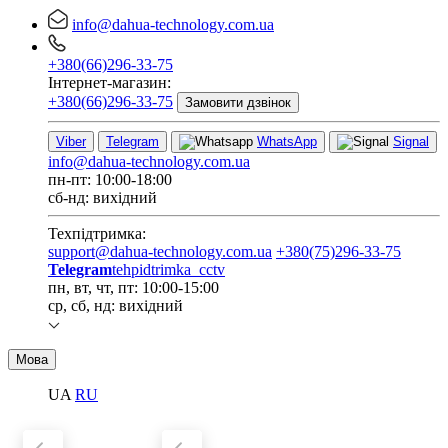
info@dahua-technology.com.ua
+380(66)296-33-75
Інтернет-магазин:
+380(66)296-33-75
Замовити дзвінок
Viber
Telegram
WhatsApp
Signal
info@dahua-technology.com.ua
пн-пт: 10:00-18:00
сб-нд: вихідний
Техпідтримка:
support@dahua-technology.com.ua
+380(75)296-33-75
Telegram
tehpidtrimka_cctv
пн, вт, чт, пт: 10:00-15:00
ср, сб, нд: вихідний
Мова
UA
RU