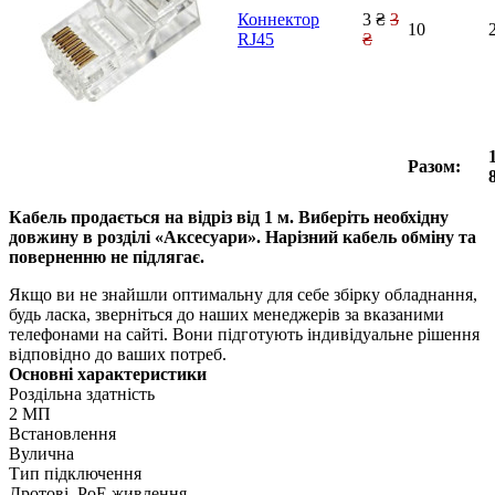
Коннектор
3 ₴
3
10
RJ45
₴
Разом:
Кабель продається на відріз від 1 м. Виберіть необхідну
довжину в розділі «Аксесуари». Нарізний кабель обміну та
поверненню не підлягає.
Якщо ви не знайшли оптимальну для себе збірку обладнання,
будь ласка, зверніться до наших менеджерів за вказаними
телефонами на сайті. Вони підготують індивідуальне рішення
відповідно до ваших потреб.
Основні характеристики
Роздільна здатність
2 МП
Встановлення
Вулична
Тип підключення
Дротові, PoE живлення