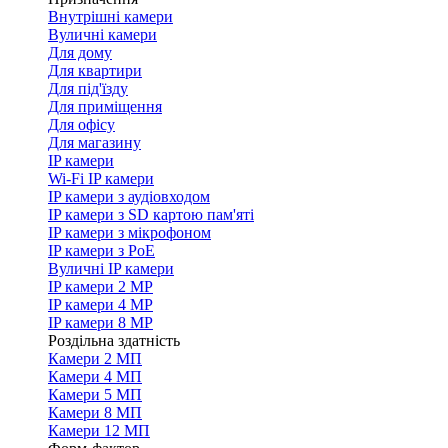
Внутрішні камери
Вуличні камери
Для дому
Для квартири
Для під'їзду
Для приміщення
Для офісу
Для магазину
IP камери
Wi-Fi IP камери
IP камери з аудіовходом
IP камери з SD картою пам'яті
IP камери з мікрофоном
IP камери з PoE
Вуличні IP камери
IP камери 2 MP
IP камери 4 MP
IP камери 8 MP
Роздільна здатність
Камери 2 МП
Камери 4 МП
Камери 5 МП
Камери 8 МП
Камери 12 МП