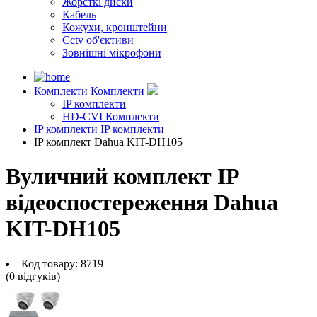
Жорсткі диски
Кабель
Кожухи, кронштейни
Cctv об'єктиви
Зовнішні мікрофони
Комплекти
Комплекти
IP комплекти
HD-CVI Комплекти
IP комплекти
IP комплекти
IP комплект Dahua KIT-DH105
Вуличний комплект IP
відеоспостереження Dahua
KIT-DH105
Код товару:
8719
(0 вiдгукiв)