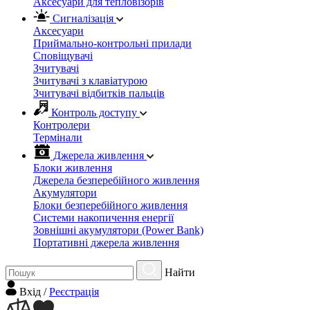
Аксесуари для тепловізорів
Сигналізація
Аксесуари
Приймально-контрольні прилади
Сповіщувачі
Зчитувачі
Зчитувачі з клавіатурою
Зчитувачі відбитків пальців
Контроль доступу
Контролери
Термінали
Джерела живлення
Блоки живлення
Джерела безперебійного живлення
Акумулятори
Блоки безперебійного живлення
Системи накопичення енергії
Зовнішні акумулятори (Power Bank)
Портативні джерела живлення
Найти
Вхiд
/
Реєстрація