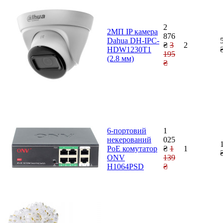
2
2MП IP камера
876
Dahua DH-IPC-
₴
3
2
HDW1230T1
195
(2.8 мм)
₴
6-портовий
1
некерований
025
PoE комутатор
₴
1
1
ONV
139
H1064PSD
₴