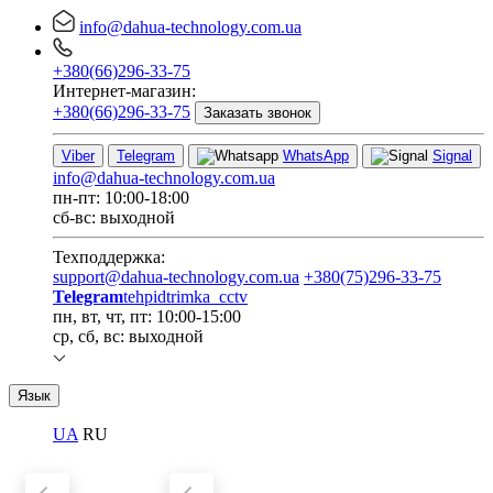
info@dahua-technology.com.ua
+380(66)296-33-75
Интернет-магазин:
+380(66)296-33-75
Заказать звонок
Viber
Telegram
WhatsApp
Signal
info@dahua-technology.com.ua
пн-пт: 10:00-18:00
сб-вс: выходной
Техподдержка:
support@dahua-technology.com.ua
+380(75)296-33-75
Telegram
tehpidtrimka_cctv
пн, вт, чт, пт: 10:00-15:00
ср, сб, вс: выходной
Язык
UA
RU