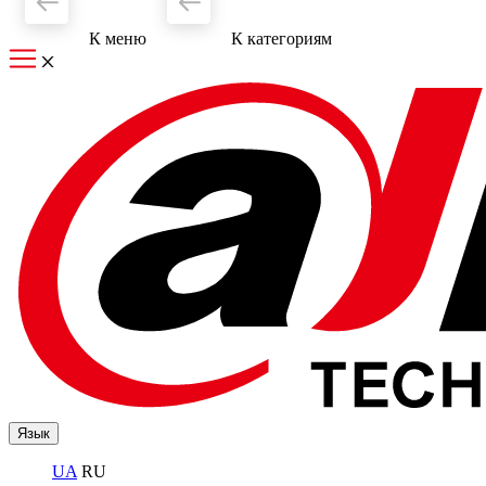
К меню
К категориям
Язык
UA
RU