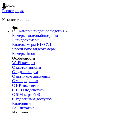
Вход
Регистрация
Каталог товаров
Камеры видеонаблюдения
Камеры видеонаблюдения
IP видеокамеры
Видеокамеры HD-CVI
SpeedDome видеокамеры
Камеры Imou
Особенности
Wi-Fi камеры
С картой памяти
С аудиовходом
С датчиком движения
С микрофоном
С ИК-подсветкой
С LED подсветкой
C SIM картой 4G
C удаленным доступом
Видеоняня
PoE питание
Назначение