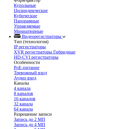
Форм-фактор
Купольные
Цилиндрические
Кубические
Панорамные
Управляемые
Миниатюрные
Видеорегистраторы
Тип (технология)
IP регистраторы
XVR регистраторы Гибридные
HD-CVI регистраторы
Особенности
PoE-питание
Тревожный вход
Аудио вход
Каналы
4 канала
8 каналов
16 каналов
32 канала
64 канала
Разрешение записи
Запись до 2 МП
Запись до 4 МП