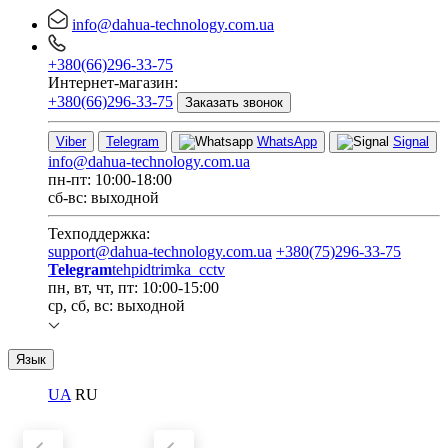
info@dahua-technology.com.ua
+380(66)296-33-75
Интернет-магазин:
+380(66)296-33-75
Заказать звонок
Viber
Telegram
WhatsApp
Signal
info@dahua-technology.com.ua
пн-пт: 10:00-18:00
сб-вс: выходной
Техподдержка:
support@dahua-technology.com.ua
+380(75)296-33-75
Telegram
tehpidtrimka_cctv
пн, вт, чт, пт: 10:00-15:00
ср, сб, вс: выходной
Язык
UA
RU