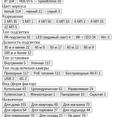
IP
104
HDCVI
6
SpeedDome
20
Цвет корпуса
белый
114
черный
11
серый
3
Разрешение
2 МП
35
3 МП
1
4 МП
50
5 МП
10
6 МП
2
8 МП
25
12 МП
5
Тип подсветки
ИК-подсветка
81
LED (видимый свет)
4
ИК + LED
34
Нет
2
Дальность подсветки
30 м и менее
22
40 м
8
50 м
17
60 м
12
80 м
8
100 м и более
12
Тип установки
Внутренняя
5
Уличная
117
Тип подключения камеры
Проводные
117
PoE питание
111
Беспроводные Wi-Fi
1
USB
2
4G
2
Вид (форм фактор)
Купольная
43
Цилиндрическая
61
Управляемая
24
Кубическая
1
Миниатюрная
1
Панорамная
10
Скрытая
1
Назначение
Для дома
101
Для квартиры
65
Для магазина
70
Для офиса
64
Для парковки
27
Для подъезда
44
Для помещения
70
Для склада
21
На дачу
74