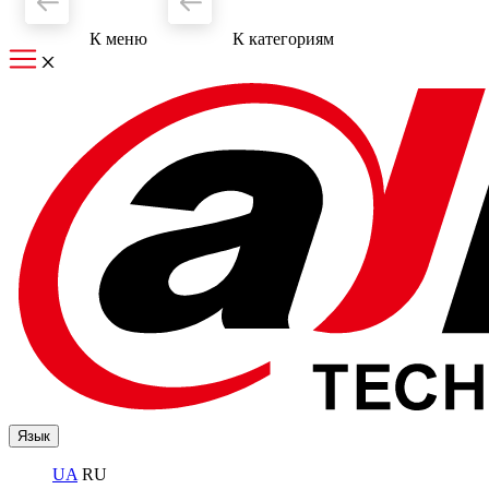
К меню
К категориям
Язык
UA
RU