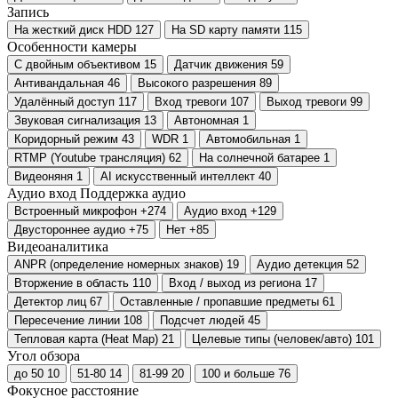
Запись
На жесткий диск HDD
127
На SD карту памяти
115
Особенности камеры
С двойным объективом
15
Датчик движения
59
Антивандальная
46
Высокого разрешения
89
Удалённый доступ
117
Вход тревоги
107
Выход тревоги
99
Звуковая сигнализация
13
Автономная
1
Коридорный режим
43
WDR
1
Автомобильная
1
RTMP (Youtube трансляция)
62
На солнечной батарее
1
Видеоняня
1
AI искусственный интеллект
40
Аудио вход
Поддержка аудио
Встроенный микрофон
+274
Аудио вход
+129
Двустороннее аудио
+75
Нет
+85
Видеоаналитика
ANPR (определение номерных знаков)
19
Аудио детекция
52
Вторжение в область
110
Вход / выход из региона
17
Детектор лиц
67
Оставленные / пропавшие предметы
61
Пересечение линии
108
Подсчет людей
45
Тепловая карта (Heat Map)
21
Целевые типы (человек/авто)
101
Угол обзора
до 50
10
51-80
14
81-99
20
100 и больше
76
Фокусное расстояние