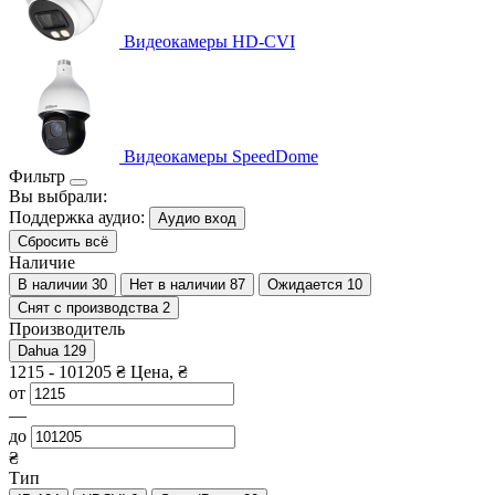
Видеокамеры HD-CVI
Видеокамеры SpeedDome
Фильтр
Вы выбрали:
Поддержка аудио:
Аудио вход
Сбросить всё
Наличие
В наличии
30
Нет в наличии
87
Ожидается
10
Снят с производства
2
Производитель
Dahua
129
1215
-
101205
₴
Цена, ₴
от
—
до
₴
Тип