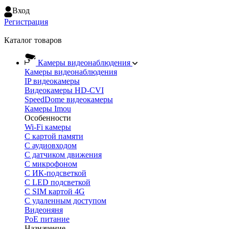
Вход
Регистрация
Каталог товаров
Камеры видеонаблюдения
Камеры видеонаблюдения
IP видеокамеры
Видеокамеры HD-CVI
SpeedDome видеокамеры
Камеры Imou
Особенности
Wi-Fi камеры
С картой памяти
С аудиовходом
С датчиком движения
С микрофоном
С ИК-подсветкой
С LED подсветкой
C SIM картой 4G
C удаленным доступом
Видеоняня
PoE питание
Назначение