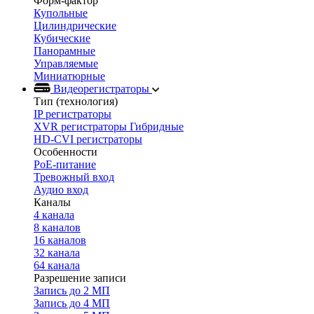
Форм-фактор
Купольные
Цилиндрические
Кубические
Панорамные
Управляемые
Миниатюрные
Видеорегистраторы
Тип (технология)
IP регистраторы
XVR регистраторы Гибридные
HD-CVI регистраторы
Особенности
PoE-питание
Тревожный вход
Аудио вход
Каналы
4 канала
8 каналов
16 каналов
32 канала
64 канала
Разрешение записи
Запись до 2 МП
Запись до 4 МП