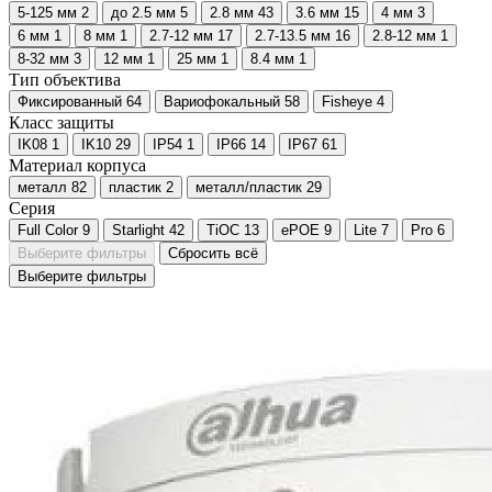
5-125 мм
2
до 2.5 мм
5
2.8 мм
43
3.6 мм
15
4 мм
3
6 мм
1
8 мм
1
2.7-12 мм
17
2.7-13.5 мм
16
2.8-12 мм
1
8-32 мм
3
12 мм
1
25 мм
1
8.4 мм
1
Тип объектива
Фиксированный
64
Вариофокальный
58
Fisheye
4
Класс защиты
IK08
1
IK10
29
IP54
1
IP66
14
IP67
61
Материал корпуса
металл
82
пластик
2
металл/пластик
29
Серия
Full Color
9
Starlight
42
TiOC
13
ePOE
9
Lite
7
Pro
6
Выберите фильтры
Сбросить всё
Выберите фильтры