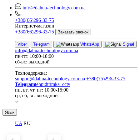
info@dahua-technology.com.ua
+380(66)296-33-75
Интернет-магазин:
+380(66)296-33-75
Заказать звонок
Viber
Telegram
WhatsApp
Signal
info@dahua-technology.com.ua
пн-пт: 10:00-18:00
сб-вс: выходной
Техподдержка:
support@dahua-technology.com.ua
+380(75)296-33-75
Telegram
tehpidtrimka_cctv
пн, вт, чт, пт: 10:00-15:00
ср, сб, вс: выходной
Язык
UA
RU