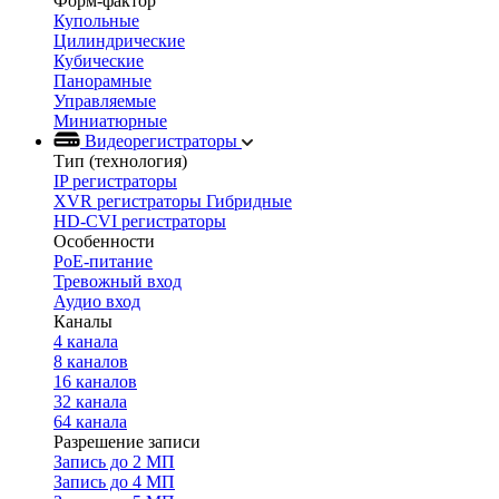
Форм-фактор
Купольные
Цилиндрические
Кубические
Панорамные
Управляемые
Миниатюрные
Видеорегистраторы
Тип (технология)
IP регистраторы
XVR регистраторы Гибридные
HD-CVI регистраторы
Особенности
PoE-питание
Тревожный вход
Аудио вход
Каналы
4 канала
8 каналов
16 каналов
32 канала
64 канала
Разрешение записи
Запись до 2 МП
Запись до 4 МП