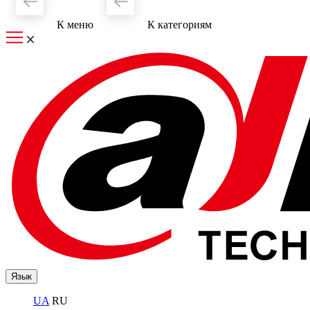
К меню
К категориям
Язык
UA
RU