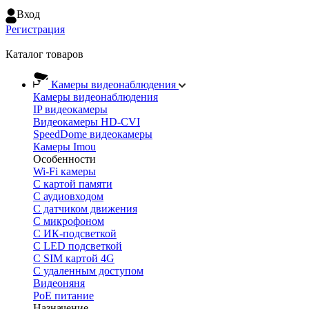
Вход
Регистрация
Каталог товаров
Камеры видеонаблюдения
Камеры видеонаблюдения
IP видеокамеры
Видеокамеры HD-CVI
SpeedDome видеокамеры
Камеры Imou
Особенности
Wi-Fi камеры
С картой памяти
С аудиовходом
С датчиком движения
С микрофоном
С ИК-подсветкой
С LED подсветкой
C SIM картой 4G
C удаленным доступом
Видеоняня
PoE питание
Назначение