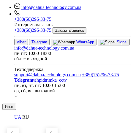
info@dahua-technology.com.ua
+380(66)296-33-75
Интернет-магазин:
+380(66)296-33-75
Заказать звонок
Viber
Telegram
WhatsApp
Signal
info@dahua-technology.com.ua
пн-пт: 10:00-18:00
сб-вс: выходной
Техподдержка:
support@dahua-technology.com.ua
+380(75)296-33-75
Telegram
tehpidtrimka_cctv
пн, вт, чт, пт: 10:00-15:00
ср, сб, вс: выходной
Язык
UA
RU