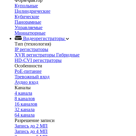
Форм-фактор
Купольные
Цилиндрические
Кубические
Панорамные
Управляемые
Миниатюрные
Видеорегистраторы
Тип (технология)
IP регистраторы
XVR регистраторы Гибридные
HD-CVI регистраторы
Особенности
PoE-питание
Тревожный вход
Аудио вход
Каналы
4 канала
8 каналов
16 каналов
32 канала
64 канала
Разрешение записи
Запись до 2 МП
Запись до 4 МП