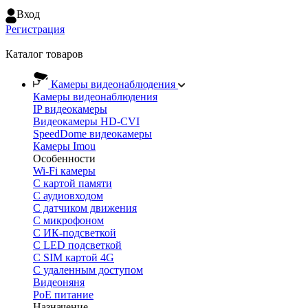
Вход
Регистрация
Каталог товаров
Камеры видеонаблюдения
Камеры видеонаблюдения
IP видеокамеры
Видеокамеры HD-CVI
SpeedDome видеокамеры
Камеры Imou
Особенности
Wi-Fi камеры
С картой памяти
С аудиовходом
С датчиком движения
С микрофоном
С ИК-подсветкой
С LED подсветкой
C SIM картой 4G
C удаленным доступом
Видеоняня
PoE питание
Назначение