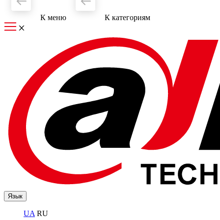
К меню
К категориям
Язык
UA
RU