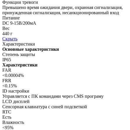
Функции тревоги
Превышено время ожидания двери, охранная сигнализация,
принужденная сигнализация, несанкционированный вход
Питание
DC 9-15В/200мА
Вес
440 г
Скрыть
Характеристики
Основные характеристики
Степень защиты
IP65
Характеристики
FAR
<0.00004%
FRR
<0.15%
ID настройки
Управляется с ПК командами через CMS програму
LCD дисплей
Сенсорная клавиатура с синей подсветкой
RTC
Есть
Влажность
<95%