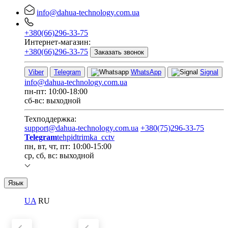
info@dahua-technology.com.ua
+380(66)296-33-75
Интернет-магазин:
+380(66)296-33-75
Заказать звонок
Viber
Telegram
WhatsApp
Signal
info@dahua-technology.com.ua
пн-пт: 10:00-18:00
сб-вс: выходной
Техподдержка:
support@dahua-technology.com.ua
+380(75)296-33-75
Telegram
tehpidtrimka_cctv
пн, вт, чт, пт: 10:00-15:00
ср, сб, вс: выходной
Язык
UA
RU