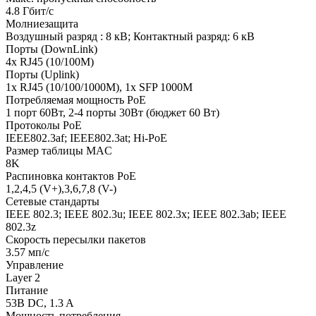
4.8 Гбит/с
Молниезащита
Воздушный разряд : 8 кВ; Контактный разряд: 6 кВ
Порты (DownLink)
4x RJ45 (10/100M)
Порты (Uplink)
1x RJ45 (10/100/1000M), 1x SFP 1000M
Потребляемая мощность PoE
1 порт 60Вт, 2-4 порты 30Вт (бюджет 60 Вт)
Протоколы PoE
IEEE802.3af; IEEE802.3at; Hi-PoE
Размер таблицы MAC
8K
Распиновка контактов PoE
1,2,4,5 (V+),3,6,7,8 (V-)
Сетевые стандарты
IEEE 802.3; IEEE 802.3u; IEEE 802.3x; IEEE 802.3ab; IEEE
802.3z
Скорость пересылки пакетов
3.57 мп/с
Управление
Layer 2
Питание
53В DC, 1.3 A
Мощность потребления