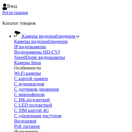
Вход
Регистрация
Каталог товаров
Камеры видеонаблюдения
Камеры видеонаблюдения
IP видеокамеры
Видеокамеры HD-CVI
SpeedDome видеокамеры
Камеры Imou
Особенности
Wi-Fi камеры
С картой памяти
С аудиовходом
С датчиком движения
С микрофоном
С ИК-подсветкой
С LED подсветкой
C SIM картой 4G
C удаленным доступом
Видеоняня
PoE питание
Назначение