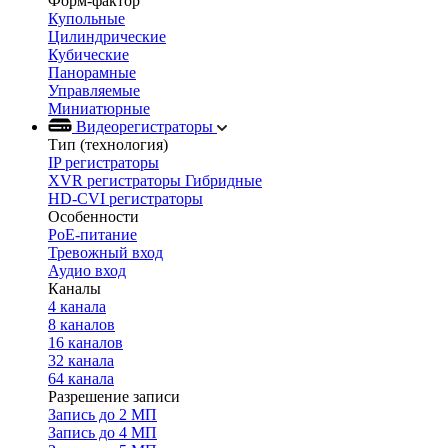
Форм-фактор
Купольные
Цилиндрические
Кубические
Панорамные
Управляемые
Миниатюрные
Видеорегистраторы
Тип (технология)
IP регистраторы
XVR регистраторы Гибридные
HD-CVI регистраторы
Особенности
PoE-питание
Тревожный вход
Аудио вход
Каналы
4 канала
8 каналов
16 каналов
32 канала
64 канала
Разрешение записи
Запись до 2 МП
Запись до 4 МП