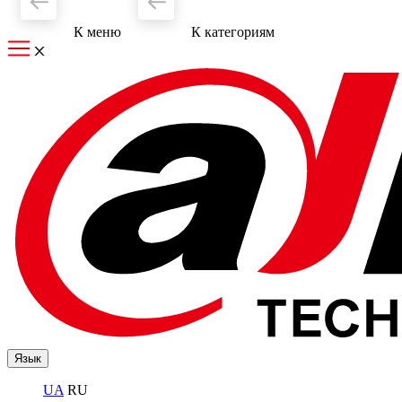
К меню
К категориям
Язык
UA
RU