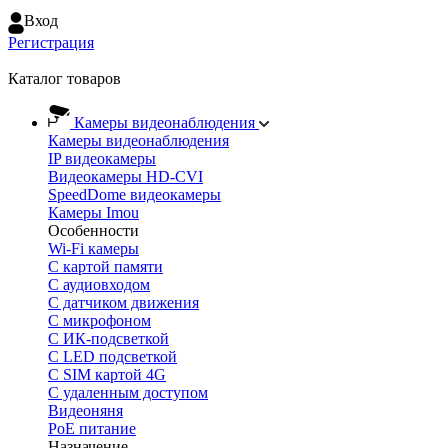
Вход
Регистрация
Каталог товаров
Камеры видеонаблюдения
Камеры видеонаблюдения
IP видеокамеры
Видеокамеры HD-CVI
SpeedDome видеокамеры
Камеры Imou
Особенности
Wi-Fi камеры
С картой памяти
С аудиовходом
С датчиком движения
С микрофоном
С ИК-подсветкой
С LED подсветкой
C SIM картой 4G
C удаленным доступом
Видеоняня
PoE питание
Назначение