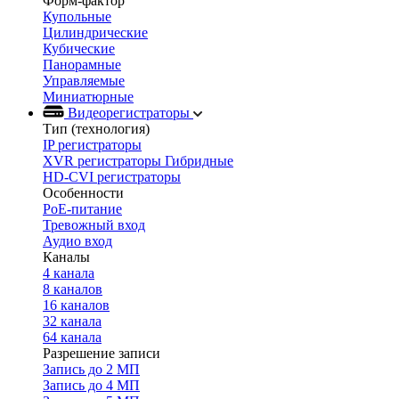
Форм-фактор
Купольные
Цилиндрические
Кубические
Панорамные
Управляемые
Миниатюрные
Видеорегистраторы
Тип (технология)
IP регистраторы
XVR регистраторы Гибридные
HD-CVI регистраторы
Особенности
PoE-питание
Тревожный вход
Аудио вход
Каналы
4 канала
8 каналов
16 каналов
32 канала
64 канала
Разрешение записи
Запись до 2 МП
Запись до 4 МП