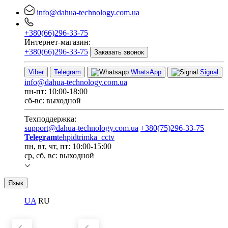
info@dahua-technology.com.ua
+380(66)296-33-75
Интернет-магазин:
+380(66)296-33-75
Заказать звонок
Viber
Telegram
WhatsApp
Signal
info@dahua-technology.com.ua
пн-пт: 10:00-18:00
сб-вс: выходной
Техподдержка:
support@dahua-technology.com.ua
+380(75)296-33-75
Telegram
tehpidtrimka_cctv
пн, вт, чт, пт: 10:00-15:00
ср, сб, вс: выходной
Язык
UA
RU