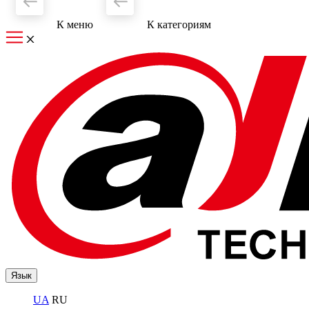
К меню
К категориям
Язык
UA
RU