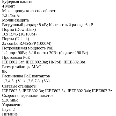
Буферная память
4 Мбит
Макс. пропускная способность
7.2 Гбит/с
Молниезащита
Воздушный разряд : 8 кВ; Контактный разряд: 6 кВ
Порты (DownLink)
16x RJ45 (10/100M)
Порты (Uplink)
2x combo RJ45/SFP (1000M)
Потребляемая мощность PoE
1-2 порт 90Вт, 3-16 порты 30Вт (бюджет 190 Вт)
Протоколы PoE
IEEE802.3af; IEEE802.3at; Hi-PoE; IEEE802.3bt
Размер таблицы MAC
8K
Распиновка PoE контактов
1,2,4,5（V+）,3,6,7,8（V-）
Сетевые стандарты
IEEE802.3; IEEE802.3u; IEEE802.3x; IEEE802.3ab; IEEE802.3z
Скорость пересылки пакетов
5.36 мп/с
Управление
Layer 2
Питание