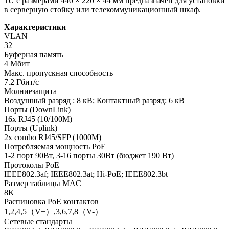
1U с размерами 440 × 220 × 44 мм предназначен для установки
в серверную стойку или телекоммуникационный шкаф.
Характеристики
VLAN
32
Буферная память
4 Мбит
Макс. пропускная способность
7.2 Гбит/с
Молниезащита
Воздушный разряд : 8 кВ; Контактный разряд: 6 кВ
Порты (DownLink)
16x RJ45 (10/100M)
Порты (Uplink)
2x combo RJ45/SFP (1000M)
Потребляемая мощность PoE
1-2 порт 90Вт, 3-16 порты 30Вт (бюджет 190 Вт)
Протоколы PoE
IEEE802.3af; IEEE802.3at; Hi-PoE; IEEE802.3bt
Размер таблицы MAC
8K
Распиновка PoE контактов
1,2,4,5（V+）,3,6,7,8（V-）
Сетевые стандарты