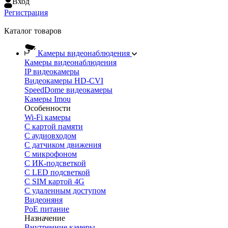
Вход
Регистрация
Каталог товаров
Камеры видеонаблюдения
Камеры видеонаблюдения
IP видеокамеры
Видеокамеры HD-CVI
SpeedDome видеокамеры
Камеры Imou
Особенности
Wi-Fi камеры
С картой памяти
С аудиовходом
С датчиком движения
С микрофоном
С ИК-подсветкой
С LED подсветкой
C SIM картой 4G
C удаленным доступом
Видеоняня
PoE питание
Назначение
Внутренние камеры