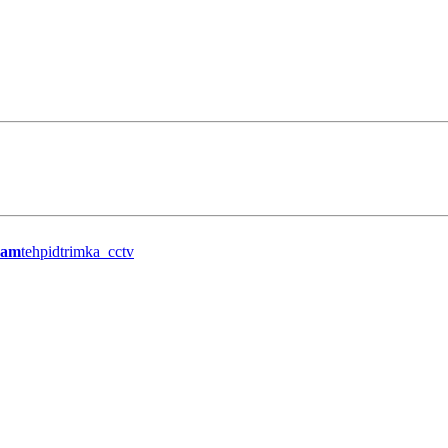
ram
tehpidtrimka_cctv