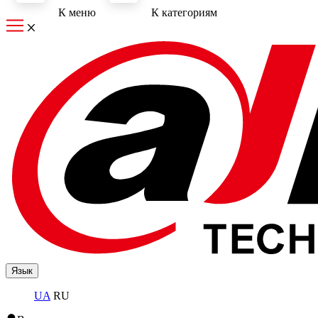
К меню
К категориям
Язык
UA
RU