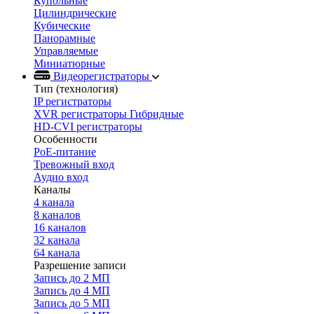
Купольные
Цилиндрические
Кубические
Панорамные
Управляемые
Миниатюрные
Видеорегистраторы
Тип (технология)
IP регистраторы
XVR регистраторы Гибридные
HD-CVI регистраторы
Особенности
PoE-питание
Тревожный вход
Аудио вход
Каналы
4 канала
8 каналов
16 каналов
32 канала
64 канала
Разрешение записи
Запись до 2 МП
Запись до 4 МП
Запись до 5 МП