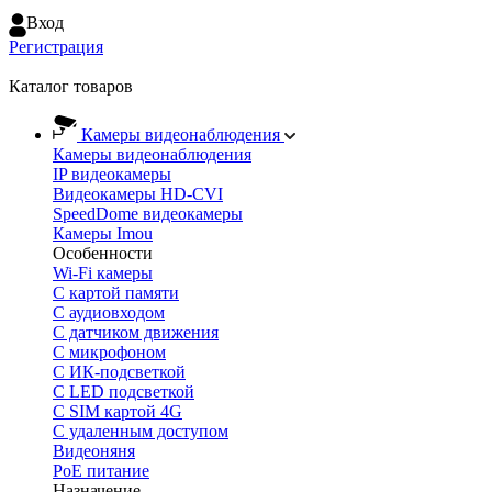
Вход
Регистрация
Каталог товаров
Камеры видеонаблюдения
Камеры видеонаблюдения
IP видеокамеры
Видеокамеры HD-CVI
SpeedDome видеокамеры
Камеры Imou
Особенности
Wi-Fi камеры
С картой памяти
С аудиовходом
С датчиком движения
С микрофоном
С ИК-подсветкой
С LED подсветкой
C SIM картой 4G
C удаленным доступом
Видеоняня
PoE питание
Назначение