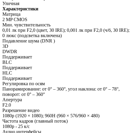
Уличная
Характеристики
Матрица
2 MP CMOS
Мин. чувствительность
0,01 лк при F2,0 (цвет, 30 IRE); 0,001 лк при F2,0 (ч/б, 30 IRE);
0 люкс (подсветка включена)
Подавление шума (DNR )
3D
DWDR
Поддерживает
BLC
Поддерживает
HLC
Поддерживает
Регулировка по осям
Панорамирование: от 0° – 360°, угол наклона: от 0° – 78°,
поворот: от 0° – 360°
Апертура
F2.0
Разрешение видео
1080p (1920 × 1080); 960H (960 × 576/960 × 480)
Частота кадров (главный поток)
1080p - 25 к/с
Аудио интерфейсы