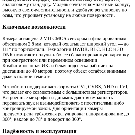
аналоговому стандарту. Модель сочетает компактный корпус,
высокую светочувствительность и удобную регулировку по
осям, что упрощает установку на любые поверхности.
Ключевые возможности
Камера оснащена 2 МП CMOS-сенсором и фиксированным
объективом 2.8 мм, который охватывает широкий угол — до
111° по горизонтали. Технологии DWDR, BLC, HLC и 3D-
DNR помогают получить более сбалансированную картинку
при контрастном или переменном освещении.
Комбинированная ИК- и белая подсветка работает на
дистанции до 40 метров, поэтому объект остаётся видимым
даже в полной темноте.
Устройство поддерживает форматы CVI, CVBS, AHD и TVI,
что делает его совместимым с большинством регистраторов.
Встроенные микрофон и динамик дают возможность
передавать звук и взаимодействовать с посетителями либо
контролируемой зоной. Для ориентации камеры
предусмотрена трёхосевая регулировка: панорамирование до
360°, наклон до 78° и поворот до 360°.
Надёжность и эксплуатация