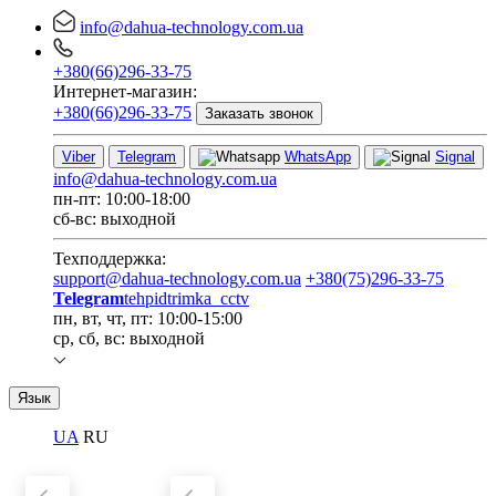
info@dahua-technology.com.ua
+380(66)296-33-75
Интернет-магазин:
+380(66)296-33-75
Заказать звонок
Viber
Telegram
WhatsApp
Signal
info@dahua-technology.com.ua
пн-пт: 10:00-18:00
сб-вс: выходной
Техподдержка:
support@dahua-technology.com.ua
+380(75)296-33-75
Telegram
tehpidtrimka_cctv
пн, вт, чт, пт: 10:00-15:00
ср, сб, вс: выходной
Язык
UA
RU