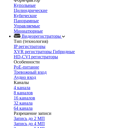
Форм-фактор
Купольные
Цилиндрические
Кубические
Панорамные
Управляемые
Миниатюрные
Видеорегистраторы
Тип (технология)
IP регистраторы
XVR регистраторы Гибридные
HD-CVI регистраторы
Особенности
PoE-питание
Тревожный вход
Аудио вход
Каналы
4 канала
8 каналов
16 каналов
32 канала
64 канала
Разрешение записи
Запись до 2 МП
Запись до 4 МП