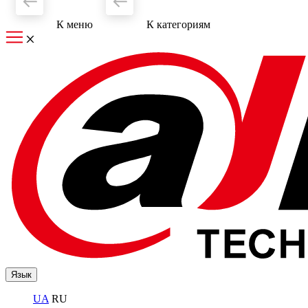
К меню
К категориям
Язык
UA
RU