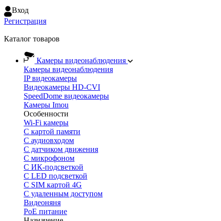
Вход
Регистрация
Каталог товаров
Камеры видеонаблюдения
Камеры видеонаблюдения
IP видеокамеры
Видеокамеры HD-CVI
SpeedDome видеокамеры
Камеры Imou
Особенности
Wi-Fi камеры
С картой памяти
С аудиовходом
С датчиком движения
С микрофоном
С ИК-подсветкой
С LED подсветкой
C SIM картой 4G
C удаленным доступом
Видеоняня
PoE питание
Назначение