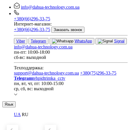
info@dahua-technology.com.ua
+380(66)296-33-75
Интернет-магазин:
+380(66)296-33-75
Заказать звонок
Viber
Telegram
WhatsApp
Signal
info@dahua-technology.com.ua
пн-пт: 10:00-18:00
сб-вс: выходной
Техподдержка:
support@dahua-technology.com.ua
+380(75)296-33-75
Telegram
tehpidtrimka_cctv
пн, вт, чт, пт: 10:00-15:00
ср, сб, вс: выходной
Язык
UA
RU