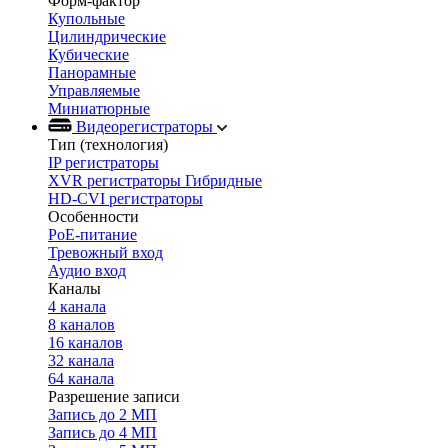
Форм-фактор
Купольные
Цилиндрические
Кубические
Панорамные
Управляемые
Миниатюрные
Видеорегистраторы
Тип (технология)
IP регистраторы
XVR регистраторы Гибридные
HD-CVI регистраторы
Особенности
PoE-питание
Тревожный вход
Аудио вход
Каналы
4 канала
8 каналов
16 каналов
32 канала
64 канала
Разрешение записи
Запись до 2 МП
Запись до 4 МП