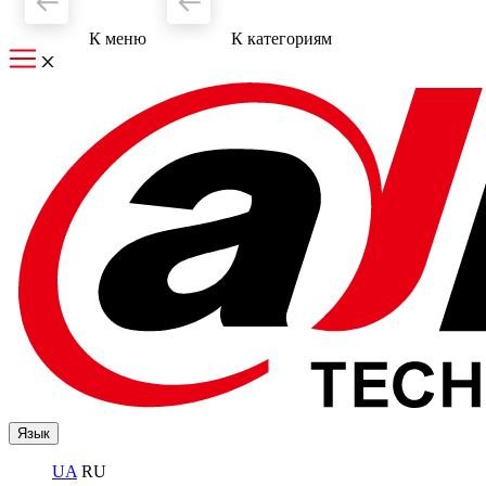
К меню
К категориям
Язык
UA
RU