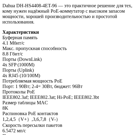
Dahua DH-HS4408-4ET-96 — это практичное решение для тех,
кому нужен надёжный PoE-коммутатор с высоким запасом
мощности, хорошей производительностью и простотой
использования.
Характеристики
Буферная память
4.1 Мбит/с
Макс. пропускная способность
8.8 Гбит/с
Порты (DownLink)
4x SFP (1000M)
Порты (Uplink)
4x RJ45 (10/100M)
Потребляемая мощность PoE
Порт: 1 90Вт; 2-4= 30Вт, бюджет: 96Вт
Протоколы PoE
IEEE802.3af; IEEE802.3at; Hi-PoE; IEEE802.3bt
Размер таблицы MAC
8K
Распиновка PoE контактов
1,2,4,5（V+）,3,6,7,8（V-）
Скорость пересылки пакетов
6.5472 мп/с