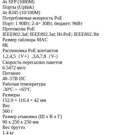
4x SFP (1000M)
Порты (Uplink)
4x RJ45 (10/100M)
Потребляемая мощность PoE
Порт: 1 90Вт; 2-4= 30Вт, бюджет: 96Вт
Протоколы PoE
IEEE802.3af; IEEE802.3at; Hi-PoE; IEEE802.3bt
Размер таблицы MAC
8K
Распиновка PoE контактов
1,2,4,5（V+）,3,6,7,8（V-）
Скорость пересылки пакетов
6.5472 мп/с
Питание
48–57В DC
Рабочая температура
-30ºC ~ +65ºC
Размеры
152.9 × 110.4 × 42 мм
Вес
560 г
Размер упаковки (Ш х В х Г)
90 x 250 x 250 мм
Вес брутто
1.4 кг