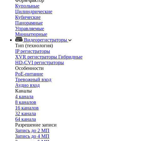
Форм-фактор
Купольные
Цилиндрические
Кубические
Панорамные
Управляемые
Миниатюрные
Видеорегистраторы
Тип (технология)
IP регистраторы
XVR регистраторы Гибридные
HD-CVI регистраторы
Особенности
PoE-питание
Тревожный вход
Аудио вход
Каналы
4 канала
8 каналов
16 каналов
32 канала
64 канала
Разрешение записи
Запись до 2 МП
Запись до 4 МП