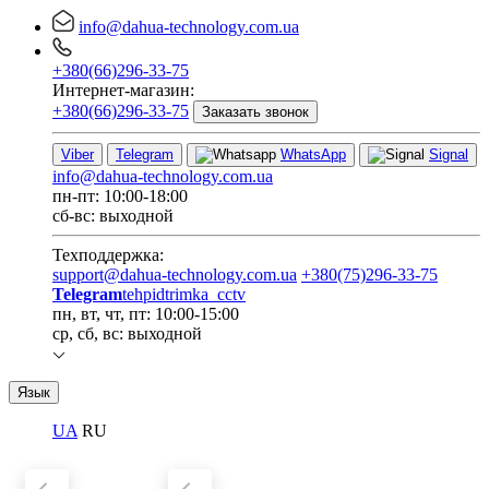
info@dahua-technology.com.ua
+380(66)296-33-75
Интернет-магазин:
+380(66)296-33-75
Заказать звонок
Viber
Telegram
WhatsApp
Signal
info@dahua-technology.com.ua
пн-пт: 10:00-18:00
сб-вс: выходной
Техподдержка:
support@dahua-technology.com.ua
+380(75)296-33-75
Telegram
tehpidtrimka_cctv
пн, вт, чт, пт: 10:00-15:00
ср, сб, вс: выходной
Язык
UA
RU