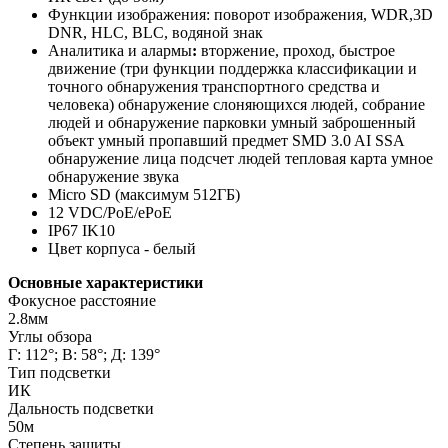
Функции изображения: поворот изображения, WDR,3D
DNR, HLC, BLC, водяной знак
Аналитика и алармы
:
вторжение, проход, быстрое
движение (три функции поддержка классификации и
точного обнаружения транспортного средства и
человека) обнаружение слоняющихся людей, собрание
людей и обнаружение парковки умный заброшенный
объект умный пропавший предмет SMD 3.0 AI SSA
обнаружение лица подсчет людей тепловая карта умное
обнаружение звука
Micro SD (максимум 512ГБ)
12 VDC/PoE/ePoE
IP67 IK10
Цвет корпуса
- белый
Основные характеристики
Фокусное расстояние
2.8мм
Углы обзора
Г: 112°; В: 58°; Д: 139°
Тип подсветки
ИК
Дальность подсветки
50м
Степень защиты