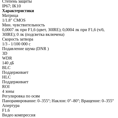
Степень защиты
IP67; IK10
Характеристики
Матрица
1/1.8" CMOS
Мин. чувствительность
0,0007 лк при F1,6 (цвет, 30IRE); 0,0004 лк при F1,6 (ч/б,
30IRE); 0 лк (подсветка включена)
Скорость затвора
1/3 - 1/100 000 с
Подавление шума (DNR )
3D
WDR
140 дБ
BLC
Поддерживает
HLC
Поддерживает
ROI
4 зоны
Регулировка по осям
Панорамирование: 0–355°; Наклон: 0°–80°; Вращение: 0–355°
Апертура
F1.6
Видео компрессия