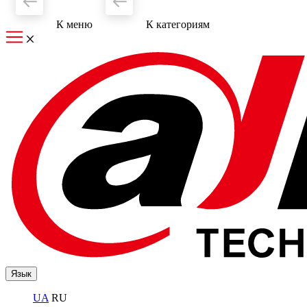
К меню
К категориям
Язык
UA
RU