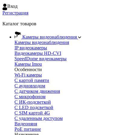
Вход
Регистрация
Каталог товаров
Камеры видеонаблюдения
Камеры видеонаблюдения
IP видеокамеры
Видеокамеры HD-CVI
SpeedDome видеокамеры
Камеры Imou
Особенности
Wi-Fi камеры
С картой памяти
С аудиовходом
С датчиком движения
С микрофоном
С ИК-подсветкой
С LED подсветкой
C SIM картой 4G
C удаленным доступом
Видеоняня
PoE питание
Назначение