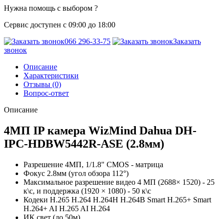
Нужна помощь с выбором ?
Сервис доступен с 09:00 до 18:00
066 296-33-75
Заказать
звонок
Описание
Характеристики
Отзывы (0)
Вопрос-ответ
Описание
4МП IP камера WizMind Dahua DH-
IPC-HDBW5442R-ASE (2.8мм)
Разрешение
4МП, 1/1.8" CMOS - матрица
Фокус
2.8мм (угол обзора
112°)
Максимальное разрешение видео 4 МП (2688× 1520) - 25
к\с, и поддержка (1920 × 1080) - 50 к\с
Кодеки
H.265 H.264 H.264H H.264B Smart H.265+ Smart
H.264+ AI H.265 AI H.264
ИК свет (до 50м)