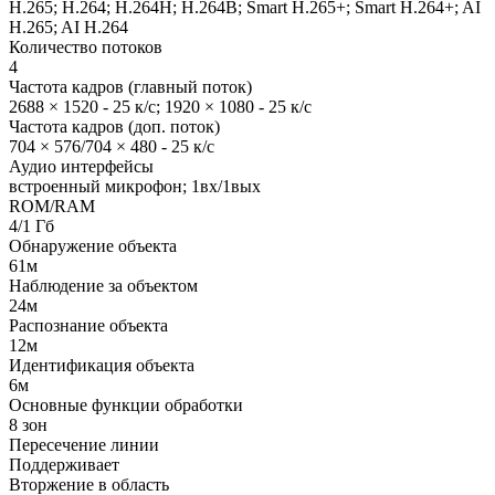
H.265; H.264; H.264H; H.264B; Smart H.265+; Smart H.264+; AI
H.265; AI H.264
Количество потоков
4
Частота кадров (главный поток)
2688 × 1520 - 25 к/с; 1920 × 1080 - 25 к/с
Частота кадров (доп. поток)
704 × 576/704 × 480 - 25 к/с
Аудио интерфейсы
встроенный микрофон; 1вх/1вых
ROM/RAM
4/1 Гб
Обнаружение объекта
61м
Наблюдение за объектом
24м
Распознание объекта
12м
Идентификация объекта
6м
Основные функции обработки
8 зон
Пересечение линии
Поддерживает
Вторжение в область