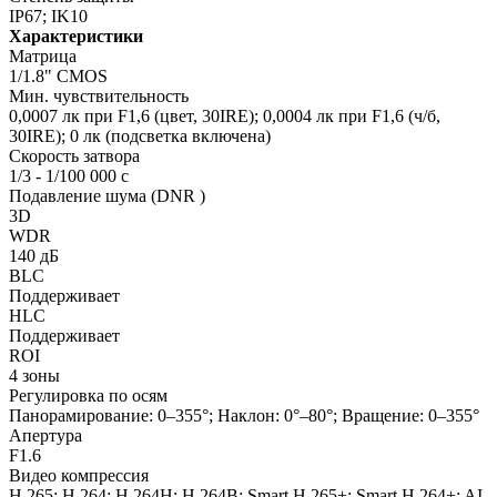
IP67; IK10
Характеристики
Матрица
1/1.8" CMOS
Мин. чувствительность
0,0007 лк при F1,6 (цвет, 30IRE); 0,0004 лк при F1,6 (ч/б,
30IRE); 0 лк (подсветка включена)
Скорость затвора
1/3 - 1/100 000 с
Подавление шума (DNR )
3D
WDR
140 дБ
BLC
Поддерживает
HLC
Поддерживает
ROI
4 зоны
Регулировка по осям
Панорамирование: 0–355°; Наклон: 0°–80°; Вращение: 0–355°
Апертура
F1.6
Видео компрессия
H.265; H.264; H.264H; H.264B; Smart H.265+; Smart H.264+; AI