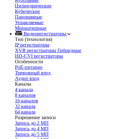
Купольные
Цилиндрические
Кубические
Панорамные
Управляемые
Миниатюрные
Видеорегистраторы
Тип (технология)
IP регистраторы
XVR регистраторы Гибридные
HD-CVI регистраторы
Особенности
PoE-питание
Тревожный вход
Аудио вход
Каналы
4 канала
8 каналов
16 каналов
32 канала
64 канала
Разрешение записи
Запись до 2 МП
Запись до 4 МП
Запись до 5 МП