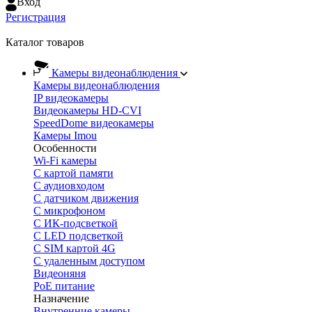
Вход
Регистрация
Каталог товаров
Камеры видеонаблюдения
Камеры видеонаблюдения
IP видеокамеры
Видеокамеры HD-CVI
SpeedDome видеокамеры
Камеры Imou
Особенности
Wi-Fi камеры
С картой памяти
С аудиовходом
С датчиком движения
С микрофоном
С ИК-подсветкой
С LED подсветкой
C SIM картой 4G
C удаленным доступом
Видеоняня
PoE питание
Назначение
Внутренние камеры