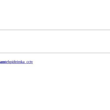
ram
tehpidtrimka_cctv