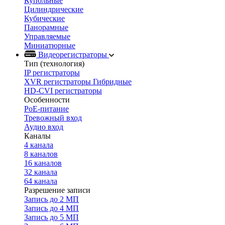
Купольные
Цилиндрические
Кубические
Панорамные
Управляемые
Миниатюрные
Видеорегистраторы
Тип (технология)
IP регистраторы
XVR регистраторы Гибридные
HD-CVI регистраторы
Особенности
PoE-питание
Тревожный вход
Аудио вход
Каналы
4 канала
8 каналов
16 каналов
32 канала
64 канала
Разрешение записи
Запись до 2 МП
Запись до 4 МП
Запись до 5 МП