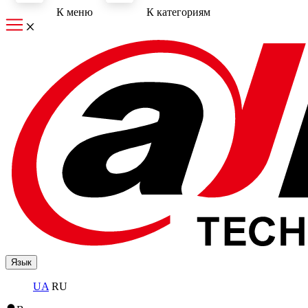
К меню
К категориям
Язык
UA
RU