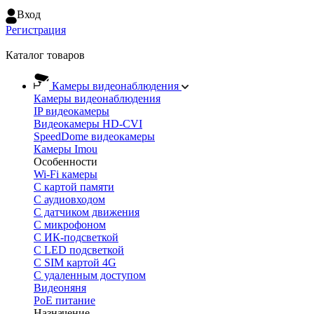
Вход
Регистрация
Каталог товаров
Камеры видеонаблюдения
Камеры видеонаблюдения
IP видеокамеры
Видеокамеры HD-CVI
SpeedDome видеокамеры
Камеры Imou
Особенности
Wi-Fi камеры
С картой памяти
С аудиовходом
С датчиком движения
С микрофоном
С ИК-подсветкой
С LED подсветкой
C SIM картой 4G
C удаленным доступом
Видеоняня
PoE питание
Назначение