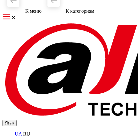
К меню
К категориям
Язык
UA
RU