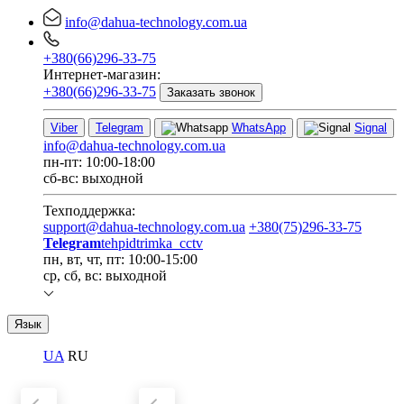
info@dahua-technology.com.ua
+380(66)296-33-75
Интернет-магазин:
+380(66)296-33-75
Заказать звонок
Viber
Telegram
WhatsApp
Signal
info@dahua-technology.com.ua
пн-пт: 10:00-18:00
сб-вс: выходной
Техподдержка:
support@dahua-technology.com.ua
+380(75)296-33-75
Telegram
tehpidtrimka_cctv
пн, вт, чт, пт: 10:00-15:00
ср, сб, вс: выходной
Язык
UA
RU