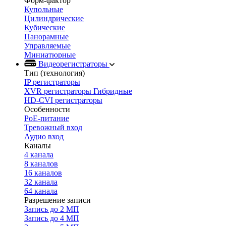
Форм-фактор
Купольные
Цилиндрические
Кубические
Панорамные
Управляемые
Миниатюрные
Видеорегистраторы
Тип (технология)
IP регистраторы
XVR регистраторы Гибридные
HD-CVI регистраторы
Особенности
PoE-питание
Тревожный вход
Аудио вход
Каналы
4 канала
8 каналов
16 каналов
32 канала
64 канала
Разрешение записи
Запись до 2 МП
Запись до 4 МП