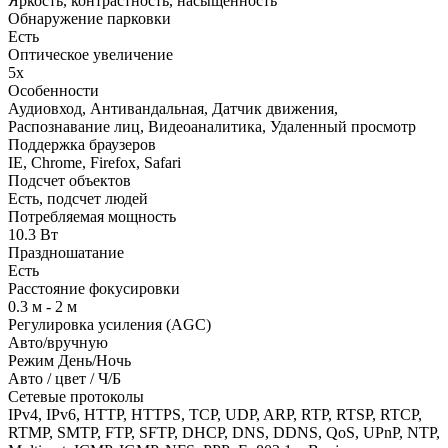
Яркость, контрастность, насыщенность
Обнаружение парковки
Есть
Оптическое увеличение
5х
Особенности
Аудиовход, Антивандальная, Датчик движения,
Распознавание лиц, Видеоаналитика, Удаленный просмотр
Поддержка браузеров
IE, Chrome, Firefox, Safari
Подсчет объектов
Есть, подсчет людей
Потребляемая мощность
10.3 Вт
Праздношатание
Есть
Расстояние фокусировки
0.3 м - 2 м
Регулировка усиления (AGC)
Авто/вручную
Режим День/Ночь
Авто / цвет / Ч/Б
Сетевые протоколы
IPv4, IPv6, HTTP, HTTPS, TCP, UDP, ARP, RTP, RTSP, RTCP,
RTMP, SMTP, FTP, SFTP, DHCP, DNS, DDNS, QoS, UPnP, NTP,