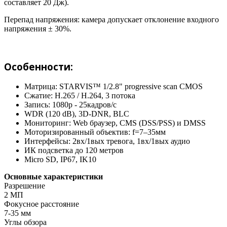
составляет 20 Дж).
Перепад напряжения: камера допускает отклонение входного
напряжения ± 30%.
Особенности:
Матрица: STARVIS™ 1/2.8" progressive scan CMOS
Сжатие: H.265 / H.264, 3 потока
Запись: 1080р - 25кадров/с
WDR (120 dB), 3D-DNR, BLC
Мониторинг: Web браузер, CMS (DSS/PSS) и DMSS
Моторизированный объектив: f=7–35мм
Интерфейсы: 2вх/1вых тревога, 1вх/1вых аудио
ИК подсветка до 120 метров
Micro SD, IP67, IK10
Основные характеристики
Разрешение
2 МП
Фокусное расстояние
7-35 мм
Углы обзора