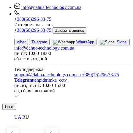
info@dahua-technology.com.ua
+380(66)296-33-75
Интернет-магазин:
+380(66)296-33-75
Заказать звонок
Viber
Telegram
WhatsApp
Signal
info@dahua-technology.com.ua
пн-пт: 10:00-18:00
сб-вс: выходной
Техподдержка:
support@dahua-technology.com.ua
+380(75)296-33-75
Telegram
tehpidtrimka_cctv
пн, вт, чт, пт: 10:00-15:00
ср, сб, вс: выходной
Язык
UA
RU