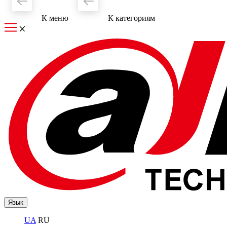
К меню
К категориям
Язык
UA
RU