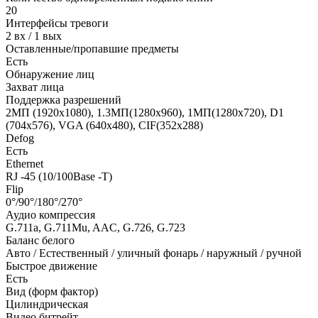
20
Интерфейсы тревоги
2 вх / 1 вых
Оставленные/пропавшие предметы
Есть
Обнаружение лиц
Захват лица
Поддержка разрешений
2МП (1920x1080), 1.3MП(1280x960), 1МП(1280x720), D1
(704x576), VGA (640x480), CIF(352x288)
Defog
Есть
Ethernet
RJ -45 (10/100Base -T)
Flip
0°/90°/180°/270°
Аудио компрессия
G.711a, G.711Mu, AAC, G.726, G.723
Баланс белого
Авто / Естественный / уличный фонарь / наружный / ручной
Быстрое движение
Есть
Вид (форм фактор)
Цилиндрическая
Видео битрейт