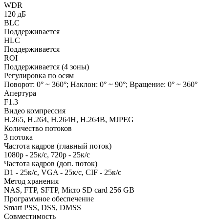
WDR
120 дБ
BLC
Поддерживается
HLC
Поддерживается
ROI
Поддерживается (4 зоны)
Регулировка по осям
Поворот: 0° ~ 360°; Наклон: 0° ~ 90°; Вращение: 0° ~ 360°
Апертура
F1.3
Видео компрессия
H.265, H.264, H.264H, H.264B, MJPEG
Количество потоков
3 потока
Частота кадров (главный поток)
1080р - 25к/с, 720р - 25к/с
Частота кадров (доп. поток)
D1 - 25к/c, VGA - 25к/с, CIF - 25к/с
Метод хранения
NAS, FTP, SFTP, Micro SD card 256 GB
Программное обеспечение
Smart PSS, DSS, DMSS
Совместимость