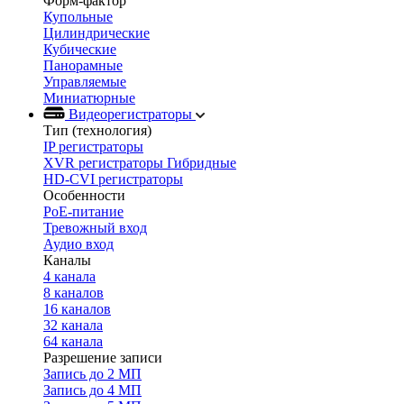
Форм-фактор
Купольные
Цилиндрические
Кубические
Панорамные
Управляемые
Миниатюрные
Видеорегистраторы
Тип (технология)
IP регистраторы
XVR регистраторы Гибридные
HD-CVI регистраторы
Особенности
PoE-питание
Тревожный вход
Аудио вход
Каналы
4 канала
8 каналов
16 каналов
32 канала
64 канала
Разрешение записи
Запись до 2 МП
Запись до 4 МП