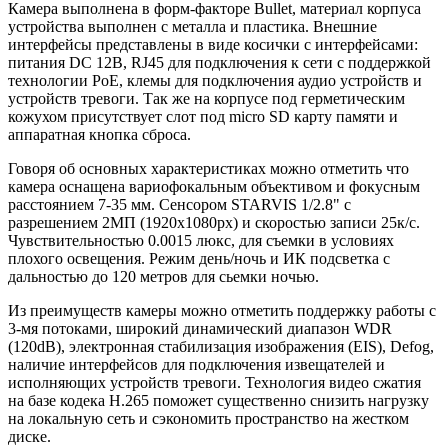
Камера выполнена в форм-факторе Bullet, материал корпуса
устройства выполнен с металла и пластика. Внешние
интерфейсы представлены в виде косички с интерфейсами:
питания DC 12В, RJ45 для подключения к сети с поддержкой
технологии PoE, клемы для подключения аудио устройств и
устройств тревоги. Так же на корпусе под герметическим
кожухом присутствует слот под micro SD карту памяти и
аппаратная кнопка сброса.
Говоря об основных характеристиках можно отметить что
камера оснащена вариофокальным объективом и фокусным
расстоянием 7-35 мм. Сенсором STARVIS 1/2.8" с
разрешением 2МП (1920х1080px) и скоростью записи 25к/с.
Чувствительностью 0.0015 люкс, для съемки в условиях
плохого освещения. Режим день/ночь и ИК подсветка с
дальностью до 120 метров для сьемки ночью.
Из преимуществ камеры можно отметить поддержку работы с
3-мя потоками, широкий динамический диапазон WDR
(120dB), электронная стабилизация изображения (EIS), Defog,
наличие интерфейсов для подключения извещателей и
исполняющих устройств тревоги. Технология видео сжатия
на базе кодека Н.265 поможет существенно снизить нагрузку
на локальную сеть и сэкономить пространство на жестком
диске.