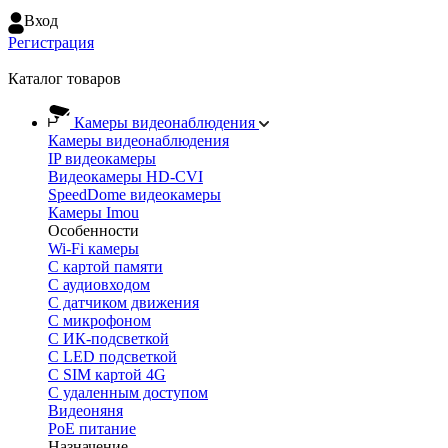
Вход
Регистрация
Каталог товаров
Камеры видеонаблюдения
Камеры видеонаблюдения
IP видеокамеры
Видеокамеры HD-CVI
SpeedDome видеокамеры
Камеры Imou
Особенности
Wi-Fi камеры
С картой памяти
С аудиовходом
С датчиком движения
С микрофоном
С ИК-подсветкой
С LED подсветкой
C SIM картой 4G
C удаленным доступом
Видеоняня
PoE питание
Назначение