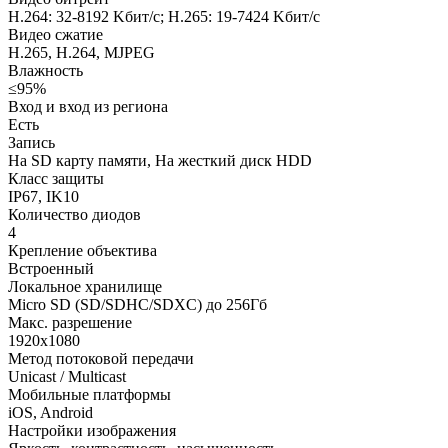
H.264: 32-8192 Kбит/с; H.265: 19-7424 Kбит/с
Видео сжатие
H.265, H.264, MJPEG
Влажность
≤95%
Вход и вход из региона
Есть
Запись
На SD карту памяти, На жесткий диск HDD
Класс защиты
IP67, IK10
Количество диодов
4
Крепление объектива
Встроенный
Локальное хранилище
Micro SD (SD/SDHC/SDXC) до 256Гб
Макс. разрешение
1920x1080
Метод потоковой передачи
Unicast / Multicast
Мобильные платформы
iOS, Android
Настройки изображения