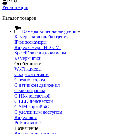
Вход
Регистрация
Каталог товаров
Камеры видеонаблюдения
Камеры видеонаблюдения
IP видеокамеры
Видеокамеры HD-CVI
SpeedDome видеокамеры
Камеры Imou
Особенности
Wi-Fi камеры
С картой памяти
С аудиовходом
С датчиком движения
С микрофоном
С ИК-подсветкой
С LED подсветкой
C SIM картой 4G
C удаленным доступом
Видеоняня
PoE питание
Назначение
Внутренние камеры