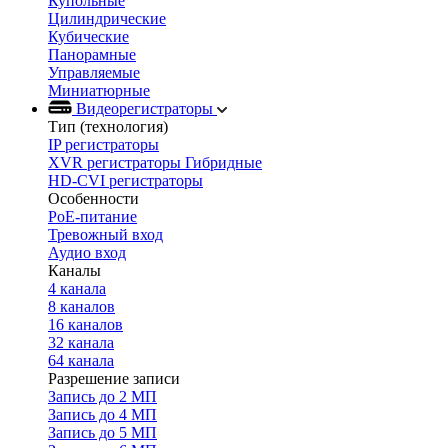
Купольные
Цилиндрические
Кубические
Панорамные
Управляемые
Миниатюрные
Видеорегистраторы
Тип (технология)
IP регистраторы
XVR регистраторы Гибридные
HD-CVI регистраторы
Особенности
PoE-питание
Тревожный вход
Аудио вход
Каналы
4 канала
8 каналов
16 каналов
32 канала
64 канала
Разрешение записи
Запись до 2 МП
Запись до 4 МП
Запись до 5 МП