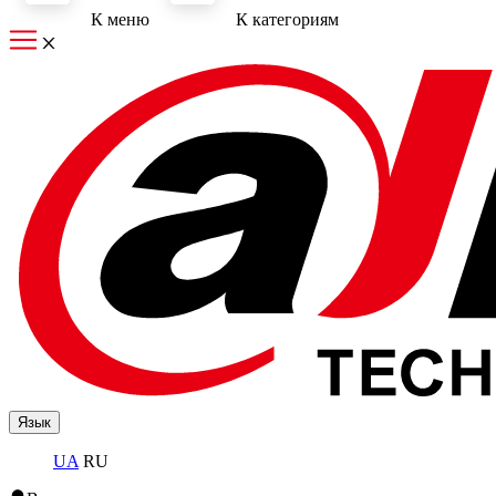
К меню
К категориям
Язык
UA
RU