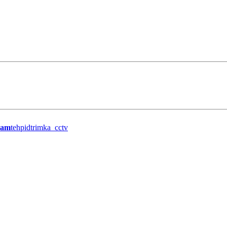
ram
tehpidtrimka_cctv