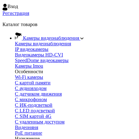
Вход
Регистрация
Каталог товаров
Камеры видеонаблюдения
Камеры видеонаблюдения
IP видеокамеры
Видеокамеры HD-CVI
SpeedDome видеокамеры
Камеры Imou
Особенности
Wi-Fi камеры
С картой памяти
С аудиовходом
С датчиком движения
С микрофоном
С ИК-подсветкой
С LED подсветкой
C SIM картой 4G
C удаленным доступом
Видеоняня
PoE питание
Назначение