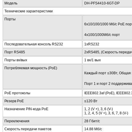
Модель
DH-PFS4410-6GT-DP
Технические характеристики
Порты
6х10/100/1000 Mб/с PoE пор
4х100/1000Mб/с порт
Последовательная консоль RS232
1xRS232
Порт RS485
2xRS485, (Скорость передач
Порты вх/вых
1 вх/1 вых
Потребляемая мощность (PoE)
Каждый порт ≤30Вт, Общая 
Порт 1 и порт 2 поддержива
PoE протоколы
IEEE802.3af (PoE), IEEE802.
Резерв PoE
≤120 Вт
Назначение PIN-кода PoE
1, 2 (V +), 3, 6 (V-)
1, 2, 4, 5 (V +), 3, 6, 7, 8 (V-)
Переключения
28 Гбит/с
Скорость передачи пакетов
14.88 Мб/с