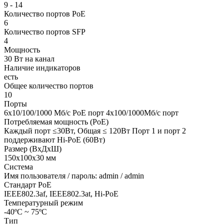
9 - 14
Количество портов PoE
6
Количество портов SFP
4
Мощность
30 Вт на канал
Наличие индикаторов
есть
Общее количество портов
10
Порты
6х10/100/1000 Mб/с PoE порт 4х100/1000Mб/с порт
Потребляемая мощность (PoE)
Каждый порт ≤30Вт, Общая ≤ 120Вт Порт 1 и порт 2
поддерживают Hi-PoE (60Вт)
Размер (ВxДxШ)
150х100х30 мм
Система
Имя пользователя / пароль: admin / admin
Стандарт PoE
IEEE802.3af, IEEE802.3at, Hi-PoE
Температурный режим
-40ºС ~ 75ºС
Тип