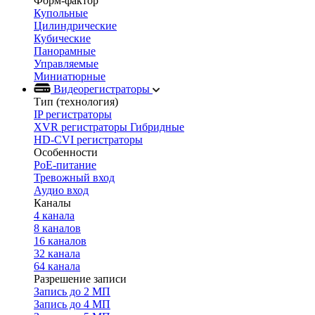
Форм-фактор
Купольные
Цилиндрические
Кубические
Панорамные
Управляемые
Миниатюрные
Видеорегистраторы
Тип (технология)
IP регистраторы
XVR регистраторы Гибридные
HD-CVI регистраторы
Особенности
PoE-питание
Тревожный вход
Аудио вход
Каналы
4 канала
8 каналов
16 каналов
32 канала
64 канала
Разрешение записи
Запись до 2 МП
Запись до 4 МП