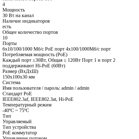
4
Мощность
30 Вт на канал
Наличие индикаторов
есть
Общее количество портов
10
Порты
6х10/100/1000 Mб/с PoE порт 4х100/1000Mб/с порт
Потребляемая мощность (PoE)
Каждый порт ≤30Вт, Общая ≤ 120Вт Порт 1 и порт 2
поддерживают Hi-PoE (60Вт)
Размер (ВxДxШ)
150х100х30 мм
Система
Имя пользователя / пароль: admin / admin
Стандарт PoE
IEEE802.3af, IEEE802.3at, Hi-PoE
Температурный режим
-40ºС ~ 75ºС
Тип
Управляемый
Тип устройства
PoE коммутатор
Управление потоком