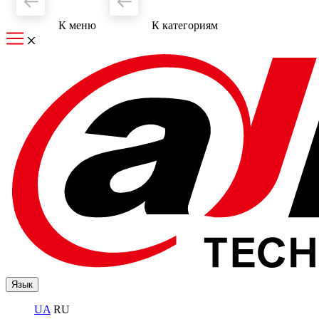
К меню
К категориям
Язык
UA
RU