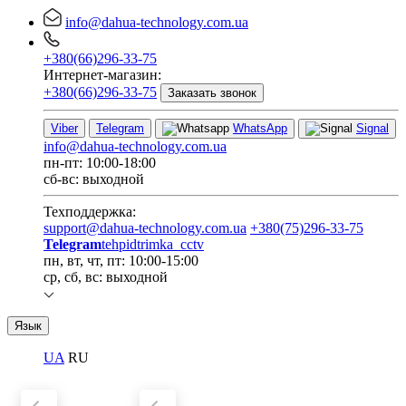
info@dahua-technology.com.ua
+380(66)296-33-75
Интернет-магазин:
+380(66)296-33-75
Заказать звонок
Viber
Telegram
WhatsApp
Signal
info@dahua-technology.com.ua
пн-пт: 10:00-18:00
сб-вс: выходной
Техподдержка:
support@dahua-technology.com.ua
+380(75)296-33-75
Telegram
tehpidtrimka_cctv
пн, вт, чт, пт: 10:00-15:00
ср, сб, вс: выходной
Язык
UA
RU