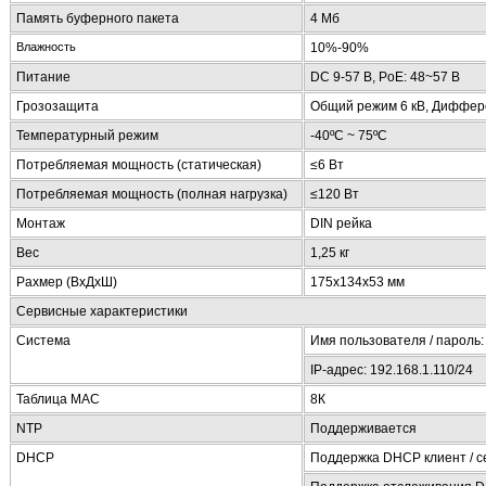
Память буферного пакета
4 Mб
Влажность
10%-90%
Питание
DC 9-57 В, PoE: 48~57 В
Грозозащита
Общий режим 6 кВ, Диффер
Температурный режим
-40ºС ~ 75ºС
Потребляемая мощность (статическая)
≤6 Вт
Потребляемая мощность (полная нагрузка)
≤120 Вт
Монтаж
DIN рейка
Вес
1,25 кг
Рахмер (ВxДxШ)
175x134x53 мм
Сервисные характеристики
Система
Имя пользователя / пароль: 
IP-адрес: 192.168.1.110/24
Таблица MAC
8К
NTP
Поддерживается
DHCP
Поддержка DHCP клиент / с