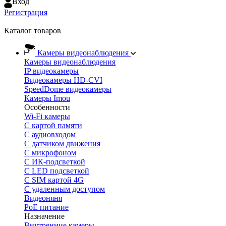
Вход
Регистрация
Каталог товаров
Камеры видеонаблюдения
Камеры видеонаблюдения
IP видеокамеры
Видеокамеры HD-CVI
SpeedDome видеокамеры
Камеры Imou
Особенности
Wi-Fi камеры
С картой памяти
С аудиовходом
С датчиком движения
С микрофоном
С ИК-подсветкой
С LED подсветкой
C SIM картой 4G
C удаленным доступом
Видеоняня
PoE питание
Назначение
Внутренние камеры