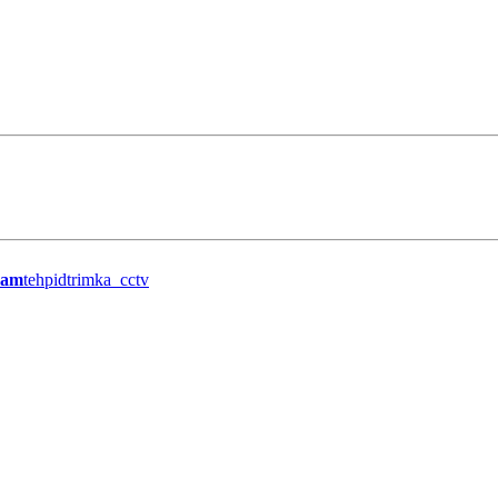
ram
tehpidtrimka_cctv