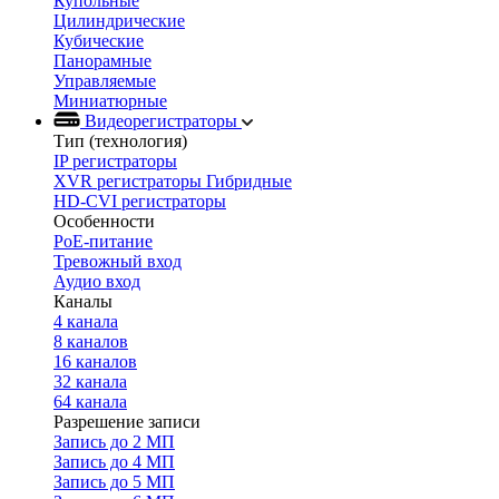
Купольные
Цилиндрические
Кубические
Панорамные
Управляемые
Миниатюрные
Видеорегистраторы
Тип (технология)
IP регистраторы
XVR регистраторы Гибридные
HD-CVI регистраторы
Особенности
PoE-питание
Тревожный вход
Аудио вход
Каналы
4 канала
8 каналов
16 каналов
32 канала
64 канала
Разрешение записи
Запись до 2 МП
Запись до 4 МП
Запись до 5 МП