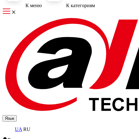
К меню
К категориям
Язык
UA
RU