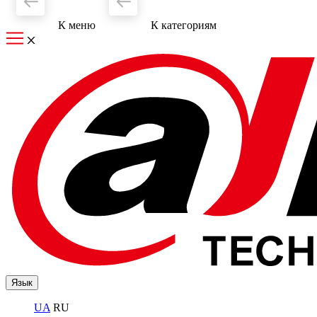
К меню
К категориям
Язык
UA
RU