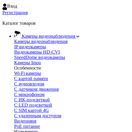
Вход
Регистрация
Каталог товаров
Камеры видеонаблюдения
Камеры видеонаблюдения
IP видеокамеры
Видеокамеры HD-CVI
SpeedDome видеокамеры
Камеры Imou
Особенности
Wi-Fi камеры
С картой памяти
С аудиовходом
С датчиком движения
С микрофоном
С ИК-подсветкой
С LED подсветкой
C SIM картой 4G
C удаленным доступом
Видеоняня
PoE питание
Назначение