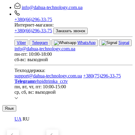
info@dahua-technology.com.ua
+380(66)296-33-75
Интернет-магазин:
+380(66)296-33-75
Заказать звонок
Viber
Telegram
WhatsApp
Signal
info@dahua-technology.com.ua
пн-пт: 10:00-18:00
сб-вс: выходной
Техподдержка:
support@dahua-technology.com.ua
+380(75)296-33-75
Telegram
tehpidtrimka_cctv
пн, вт, чт, пт: 10:00-15:00
ср, сб, вс: выходной
Язык
UA
RU