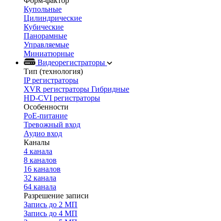
Форм-фактор
Купольные
Цилиндрические
Кубические
Панорамные
Управляемые
Миниатюрные
Видеорегистраторы
Тип (технология)
IP регистраторы
XVR регистраторы Гибридные
HD-CVI регистраторы
Особенности
PoE-питание
Тревожный вход
Аудио вход
Каналы
4 канала
8 каналов
16 каналов
32 канала
64 канала
Разрешение записи
Запись до 2 МП
Запись до 4 МП