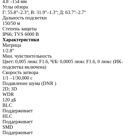
4.8 –154 мм
Углы обзора
Г: 55.8°–2.3°; В: 31.9°–1.3°; Д: 63.7°–2.7°
Дальность подсветки
150/50 м
Степень защиты
IP66; TVS 6000 В
Характеристики
Матрица
1/2.8"
Мин. чувствительность
Цвет: 0,005 люкс F1.6, Ч/Б: 0,0005 люкс F1.6, 0 люкс (ИК-
подсветка включена)
Скорость затвора
1/1 –1/30,000 с
Подавление шума (DNR )
2D; 3D
WDR
120 дБ
BLC
Поддерживает
HLC
Поддерживает
SMD
Поддерживает