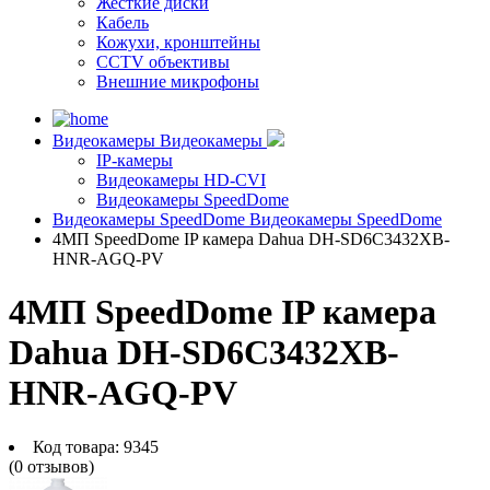
Жесткие диски
Кабель
Кожухи, кронштейны
CCTV объективы
Внешние микрофоны
Видеокамеры
Видеокамеры
IP-камеры
Видеокамеры HD-CVI
Видеокамеры SpeedDome
Видеокамеры SpeedDome
Видеокамеры SpeedDome
4МП SpeedDome IP камера Dahua DH-SD6C3432XB-
HNR-AGQ-PV
4МП SpeedDome IP камера
Dahua DH-SD6C3432XB-
HNR-AGQ-PV
Код товара:
9345
(0 отзывов)