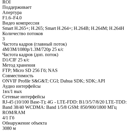
ROI
Поддерживает
Апертура
F1.6–F4.0
Видео компрессия
Smart H.265+; H.265; Smart H.264+; H.264B; H.264M; H.264H
Количество потоков
3
Частота кадров (главный поток)
4M/3M/1080p/1.3M/720p 25 к/с
Частота кадров (доп. поток)
D1/CIF 25 к/с
Метод хранения
FTP; Micro SD 256 Гб; NAS
Совместимость
ONVIF Profile S&G&T; CGI; Dahua SDK; SDK; API
Аудио интерфейсы
1вх/1 вых
Сетевые интерфейсы
RJ-45 (10/100 Base-T); 4G - LTE-FDD: B1/3/5/7/8/20 LTE-TDD:
Band 38/40 WCDMA: Band 1/5/8 GSM: 850/900/1800 МГц
ROM/RAM
4/1 Гб
Обнаружение объекта
3080 м