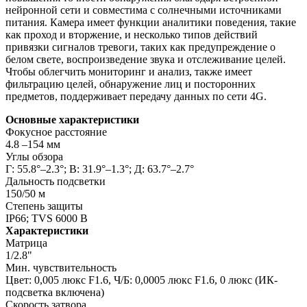
нейронной сети и совместима с солнечными источниками
питания. Камера имеет функции аналитики поведения, такие
как проход и вторжение, и несколько типов действий
привязки сигналов тревоги, таких как предупреждение о
белом свете, воспроизведение звука и отслеживание целей.
Чтобы облегчить мониторинг и анализ, также имеет
фильтрацию целей, обнаружение лиц и посторонних
предметов, поддерживает передачу данных по сети 4G.
Основные характеристики
Фокусное расстояние
4.8 –154 мм
Углы обзора
Г: 55.8°–2.3°; В: 31.9°–1.3°; Д: 63.7°–2.7°
Дальность подсветки
150/50 м
Степень защиты
IP66; TVS 6000 В
Характеристики
Матрица
1/2.8"
Мин. чувствительность
Цвет: 0,005 люкс F1.6, Ч/Б: 0,0005 люкс F1.6, 0 люкс (ИК-
подсветка включена)
Скорость затвора