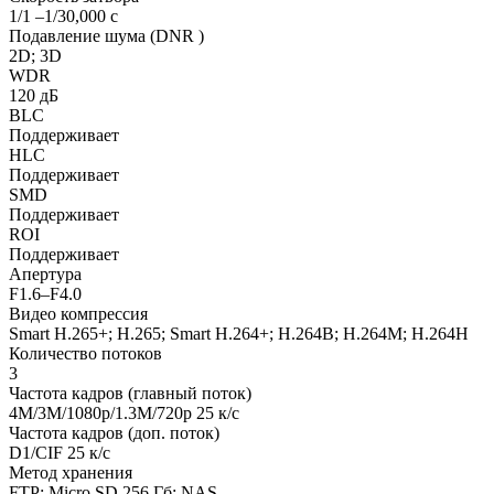
1/1 –1/30,000 с
Подавление шума (DNR )
2D; 3D
WDR
120 дБ
BLC
Поддерживает
HLC
Поддерживает
SMD
Поддерживает
ROI
Поддерживает
Апертура
F1.6–F4.0
Видео компрессия
Smart H.265+; H.265; Smart H.264+; H.264B; H.264M; H.264H
Количество потоков
3
Частота кадров (главный поток)
4M/3M/1080p/1.3M/720p 25 к/с
Частота кадров (доп. поток)
D1/CIF 25 к/с
Метод хранения
FTP; Micro SD 256 Гб; NAS