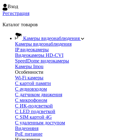
Вход
Регистрация
Каталог товаров
Камеры видеонаблюдения
Камеры видеонаблюдения
IP видеокамеры
Видеокамеры HD-CVI
SpeedDome видеокамеры
Камеры Imou
Особенности
Wi-Fi камеры
С картой памяти
С аудиовходом
С датчиком движения
С микрофоном
С ИК-подсветкой
С LED подсветкой
C SIM картой 4G
C удаленным доступом
Видеоняня
PoE питание
Назначение