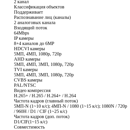
2 канал
Классификация объектов
Поддерживает
Распознавание лиц (каналы)
2 аналоговых канала
Входящий поток
64Mbps
IP камеры
8+4 каналов до 6MP
HDCVI камеры
5МП, 4МП, 1080p, 720p
AHD камеры
5МП, 4МП, 3МП, 1080p, 720p
TVI камеры
5МП, 4МП, 3МП, 1080p, 720p
CVBS камеры
PAL/NTSC
Видео компрессия
H.265+ / H.265 / H.264+ / H.264
Частота кадров (главный поток)
5МП-N (1~10 к/с); 4МП-N / 1080 (1~15 к/с); 1080N / 720p
/ 960H / D1 / CIF (1~25 к/с)
Частота кадров (доп. поток)
D1/CIF(1~15 к/с)
Совместимость