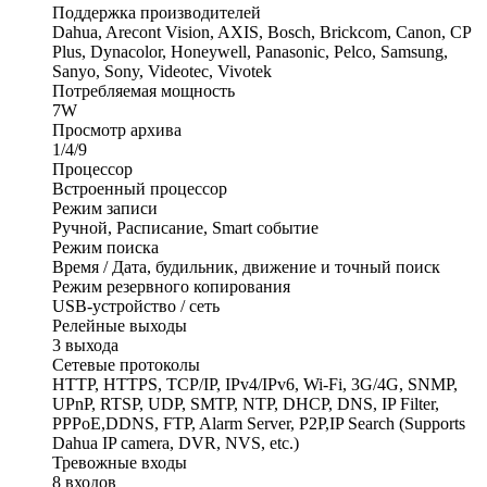
Поддержка производителей
Dahua, Arecont Vision, AXIS, Bosch, Brickcom, Canon, CP
Plus, Dynacolor, Honeywell, Panasonic, Pelco, Samsung,
Sanyo, Sony, Videotec, Vivotek
Потребляемая мощность
7W
Просмотр архива
1/4/9
Процессор
Встроенный процессор
Режим записи
Ручной, Расписание, Smart событие
Режим поиска
Время / Дата, будильник, движение и точный поиск
Режим резервного копирования
USB-устройство / сеть
Релейные выходы
3 выхода
Сетевые протоколы
HTTP, HTTPS, TCP/IP, IPv4/IPv6, Wi-Fi, 3G/4G, SNMP,
UPnP, RTSP, UDP, SMTP, NTP, DHCP, DNS, IP Filter,
PPPoE,DDNS, FTP, Alarm Server, P2P,IP Search (Supports
Dahua IP camera, DVR, NVS, etc.)
Тревожные входы
8 входов