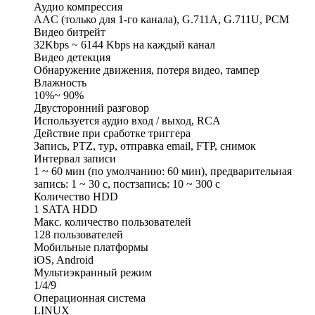
Аудио компрессия
AAC (только для 1-го канала), G.711A, G.711U, PCM
Видео битрейт
32Kbps ~ 6144 Kbps на каждый канал
Видео детекция
Обнаружение движения, потеря видео, тампер
Влажность
10%~ 90%
Двусторонний разговор
Используется аудио вход / выход, RCA
Действие при сработке триггера
Запись, PTZ, тур, отправка email, FTP, снимок
Интервал записи
1 ~ 60 мин (по умолчанию: 60 мин), предварительная
запись: 1 ~ 30 с, постзапись: 10 ~ 300 с
Количество HDD
1 SATA HDD
Макс. количество пользователей
128 пользователей
Мобильные платформы
iOS, Android
Мультиэкранный режим
1/4/9
Операционная система
LINUX