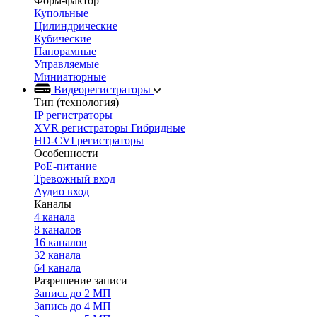
Форм-фактор
Купольные
Цилиндрические
Кубические
Панорамные
Управляемые
Миниатюрные
Видеорегистраторы
Тип (технология)
IP регистраторы
XVR регистраторы Гибридные
HD-CVI регистраторы
Особенности
PoE-питание
Тревожный вход
Аудио вход
Каналы
4 канала
8 каналов
16 каналов
32 канала
64 канала
Разрешение записи
Запись до 2 МП
Запись до 4 МП