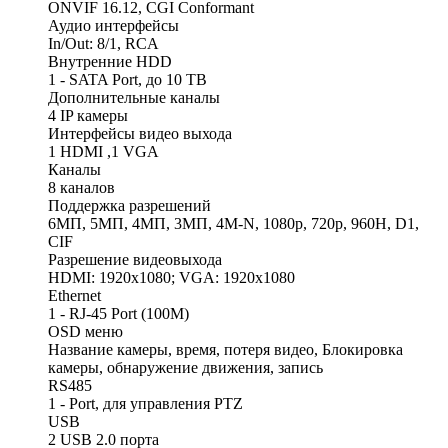
ONVIF 16.12, CGI Conformant
Аудио интерфейсы
In/Out: 8/1, RCA
Внутренние HDD
1 - SATA Port, до 10 TB
Дополнительные каналы
4 IP камеры
Интерфейсы видео выхода
1 HDMI ,1 VGA
Каналы
8 каналов
Поддержка разрешений
6МП, 5МП, 4МП, 3МП, 4M-N, 1080p, 720p, 960H, D1,
CIF
Разрешение видеовыхода
HDMI: 1920x1080; VGA: 1920x1080
Ethernet
1 - RJ-45 Port (100M)
OSD меню
Название камеры, время, потеря видео, Блокировка
камеры, обнаружение движения, запись
RS485
1 - Port, для управления PTZ
USB
2 USB 2.0 порта