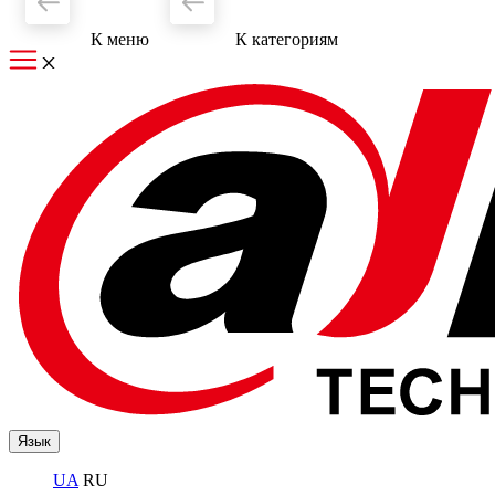
К меню
К категориям
Язык
UA
RU