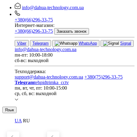
info@dahua-technology.com.ua
+380(66)296-33-75
Интернет-магазин:
+380(66)296-33-75
Заказать звонок
Viber
Telegram
WhatsApp
Signal
info@dahua-technology.com.ua
пн-пт: 10:00-18:00
сб-вс: выходной
Техподдержка:
support@dahua-technology.com.ua
+380(75)296-33-75
Telegram
tehpidtrimka_cctv
пн, вт, чт, пт: 10:00-15:00
ср, сб, вс: выходной
Язык
UA
RU