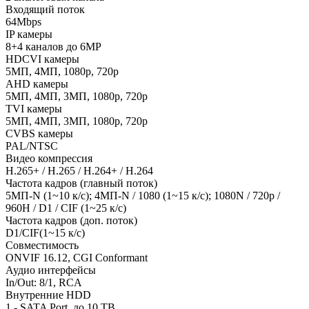
Входящий поток
64Mbps
IP камеры
8+4 каналов до 6MP
HDCVI камеры
5МП, 4МП, 1080p, 720p
AHD камеры
5МП, 4МП, 3МП, 1080p, 720p
TVI камеры
5МП, 4МП, 3МП, 1080p, 720p
CVBS камеры
PAL/NTSC
Видео компрессия
H.265+ / H.265 / H.264+ / H.264
Частота кадров (главный поток)
5МП-N (1~10 к/с); 4МП-N / 1080 (1~15 к/с); 1080N / 720p /
960H / D1 / CIF (1~25 к/с)
Частота кадров (доп. поток)
D1/CIF(1~15 к/с)
Совместимость
ONVIF 16.12, CGI Conformant
Аудио интерфейсы
In/Out: 8/1, RCA
Внутренние HDD
1 - SATA Port, до 10 TB