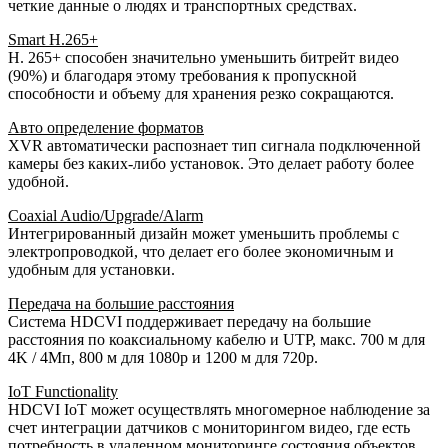
четкие данные о людях и транспортных средствах.
Smart H.265+
H. 265+ способен значительно уменьшить битрейт видео
(90%) и благодаря этому требования к пропускной
способности и объему для хранения резко сокращаются.
Авто определение форматов
XVR автоматически распознает тип сигнала подключенной
камеры без каких-либо установок. Это делает работу более
удобной.
Coaxial Audio/Upgrade/Alarm
Интегрированный дизайн может уменьшить проблемы с
электропроводкой, что делает его более экономичным и
удобным для установки.
Передача на большие расстояния
Система HDCVI поддерживает передачу на большие
расстояния по коаксиальному кабелю и UTP, макс. 700 м для
4K / 4Mп, 800 м для 1080p и 1200 м для 720p.
IoT Functionality
HDCVI IoT может осуществлять многомерное наблюдение за
счет интеграции датчиков с мониторингом видео, где есть
потребность в удаленном мониторинге состояния объектов