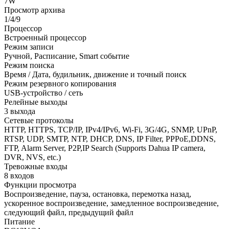
7W
Просмотр архива
1/4/9
Процессор
Встроенный процессор
Режим записи
Ручной, Расписание, Smart событие
Режим поиска
Время / Дата, будильник, движение и точный поиск
Режим резервного копирования
USB-устройство / сеть
Релейные выходы
3 выхода
Сетевые протоколы
HTTP, HTTPS, TCP/IP, IPv4/IPv6, Wi-Fi, 3G/4G, SNMP, UPnP,
RTSP, UDP, SMTP, NTP, DHCP, DNS, IP Filter, PPPoE,DDNS,
FTP, Alarm Server, P2P,IP Search (Supports Dahua IP camera,
DVR, NVS, etc.)
Тревожные входы
8 входов
Функции просмотра
Воспроизведение, пауза, остановка, перемотка назад,
ускоренное воспроизведение, замедленное воспроизведение,
следующий файл, предыдущий файл
Питание