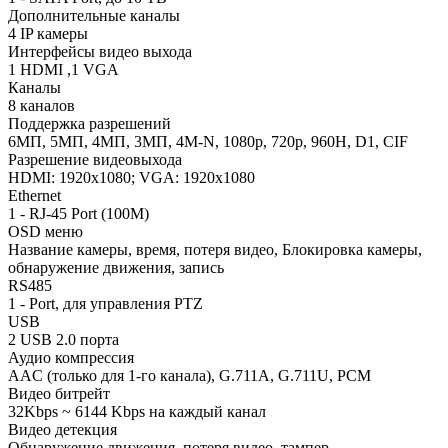
Дополнительные каналы
4 IP камеры
Интерфейсы видео выхода
1 HDMI ,1 VGA
Каналы
8 каналов
Поддержка разрешений
6МП, 5МП, 4МП, 3МП, 4M-N, 1080p, 720p, 960H, D1, CIF
Разрешение видеовыхода
HDMI: 1920x1080; VGA: 1920x1080
Ethernet
1 - RJ-45 Port (100M)
OSD меню
Название камеры, время, потеря видео, Блокировка камеры,
обнаружение движения, запись
RS485
1 - Port, для управления PTZ
USB
2 USB 2.0 порта
Аудио компрессия
AAC (только для 1-го канала), G.711A, G.711U, PCM
Видео битрейт
32Kbps ~ 6144 Kbps на каждый канал
Видео детекция
Обнаружение движения, потеря видео, тампер