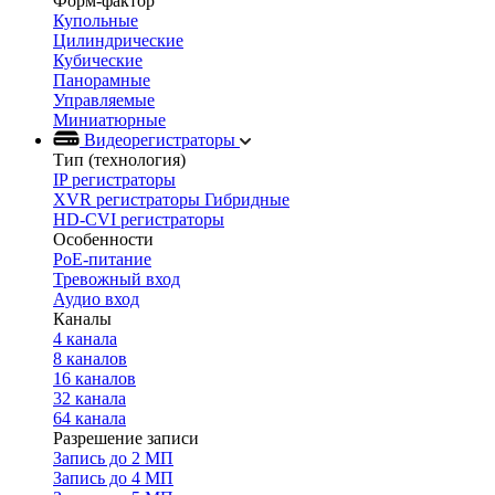
Форм-фактор
Купольные
Цилиндрические
Кубические
Панорамные
Управляемые
Миниатюрные
Видеорегистраторы
Тип (технология)
IP регистраторы
XVR регистраторы Гибридные
HD-CVI регистраторы
Особенности
PoE-питание
Тревожный вход
Аудио вход
Каналы
4 канала
8 каналов
16 каналов
32 канала
64 канала
Разрешение записи
Запись до 2 МП
Запись до 4 МП