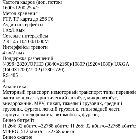
Частота кадров (доп. поток)
1600×1200 25 к/с
Метод хранения
FTP, TF карта до 256 Гб
Аудио интерфейсы
1 вх/1 вых
Сетевые интерфейсы
2 RJ-45 10/100/1000M
Интерфейсы тревоги
4 вх/2 вых
Поддержка разрешений
(4096×2820)/QFHD (3840×2160)/1080P (1920×1080)/ UXGA
(1600×1200)/720P (1280×720)
RS-485
4
Аналитика
Моторный транспорт, немоторный транспорт; типы передней
части корпуса: туристический автобус, микроавтобус,
внедорожник, MPV, пикап, тяжелый грузовик, средний
грузовик, фургон, легкий грузовик, типы задней части
корпуса : внедорожник, автомобиль, фургон,
Видео битрейт
H.264: 32 кбит/с –32768 кбит/с; H.265: 32 кбит/с–32768 кбит/с;
MJPEG: 512 кбит/с – 32768 кбит/с
Видео сжатие