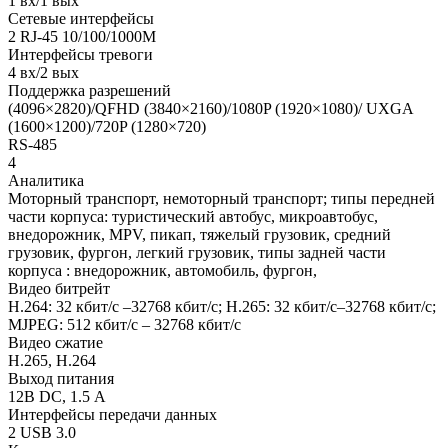
1 вх/1 вых
Сетевые интерфейсы
2 RJ-45 10/100/1000M
Интерфейсы тревоги
4 вх/2 вых
Поддержка разрешений
(4096×2820)/QFHD (3840×2160)/1080P (1920×1080)/ UXGA
(1600×1200)/720P (1280×720)
RS-485
4
Аналитика
Моторный транспорт, немоторный транспорт; типы передней
части корпуса: туристический автобус, микроавтобус,
внедорожник, MPV, пикап, тяжелый грузовик, средний
грузовик, фургон, легкий грузовик, типы задней части
корпуса : внедорожник, автомобиль, фургон,
Видео битрейт
H.264: 32 кбит/с –32768 кбит/с; H.265: 32 кбит/с–32768 кбит/с;
MJPEG: 512 кбит/с – 32768 кбит/с
Видео сжатие
H.265, H.264
Выход питания
12В DC, 1.5 А
Интерфейсы передачи данных
2 USB 3.0