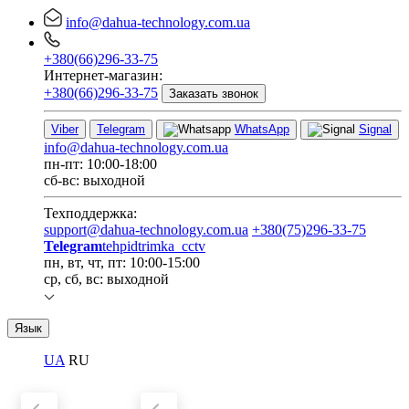
info@dahua-technology.com.ua
+380(66)296-33-75
Интернет-магазин:
+380(66)296-33-75
Заказать звонок
Viber
Telegram
WhatsApp
Signal
info@dahua-technology.com.ua
пн-пт: 10:00-18:00
сб-вс: выходной
Техподдержка:
support@dahua-technology.com.ua
+380(75)296-33-75
Telegram
tehpidtrimka_cctv
пн, вт, чт, пт: 10:00-15:00
ср, сб, вс: выходной
Язык
UA
RU