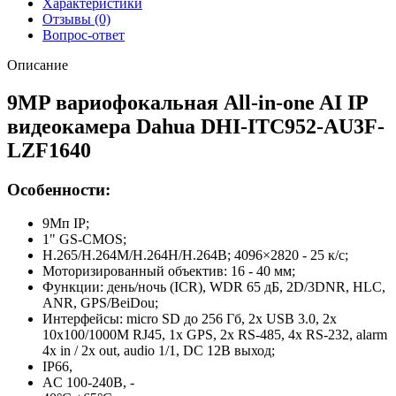
Характеристики
Отзывы (0)
Вопрос-ответ
Описание
9MP вариофокальная All-in-one AI IP
видеокамера Dahua DHI-ITC952-AU3F-
LZF1640
Особенности:
9Мп IP;
1" GS-CMOS;
H.265/H.264M/H.264H/H.264B; 4096×2820 - 25 к/с;
Моторизированный объектив: 16 - 40 мм;
Функции: день/ночь (ICR), WDR 65 дБ, 2D/3DNR, HLC,
ANR, GPS/BeiDou;
Интерфейсы: micro SD до 256 Гб, 2x USB 3.0, 2x
10x100/1000M RJ45, 1x GPS, 2x RS-485, 4x RS-232, alarm
4x in / 2x out, audio 1/1, DC 12B выход;
IP66,
AC 100-240В, -