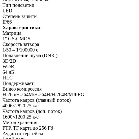
Тип подсветки
LED
Степень защиты
IP66
Характеристики
Матрица
1'' GS-CMOS
Скорость затвора
1/50 – 1/100000 с
Подавление шума (DNR )
3D/2D
WDR
64 дБ
HLC
Поддерживает
Видео компрессия
H.265/H.264M/H.264H/H.264B/MJPEG
Частота кадров (главный поток)
4096×2820 25 к/с
Частота кадров (доп. поток)
1600×1200 25 к/с
Метод хранения
FTP, TF карта до 256 Гб
Аудио интерфейсы