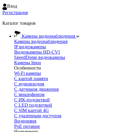
Вход
Регистрация
Каталог товаров
Камеры видеонаблюдения
Камеры видеонаблюдения
IP видеокамеры
Видеокамеры HD-CVI
SpeedDome видеокамеры
Камеры Imou
Особенности
Wi-Fi камеры
С картой памяти
С аудиовходом
С датчиком движения
С микрофоном
С ИК-подсветкой
С LED подсветкой
C SIM картой 4G
C удаленным доступом
Видеоняня
PoE питание
Назначение