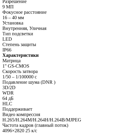
Разрешение
9 МП
Фокусное расстояние
16 – 40 мм
Установка
Внутренняя, Уличная
Тип подсветки
LED
Степень защиты
IP66
Характеристики
Матрица
1'' GS-CMOS
Скорость затвора
1/50 – 1/100000 с
Подавление шума (DNR )
3D/2D
WDR
64 дБ
HLC
Поддерживает
Видео компрессия
H.265/H.264M/H.264H/H.264B/MJPEG
Частота кадров (главный поток)
4096×2820 25 к/с