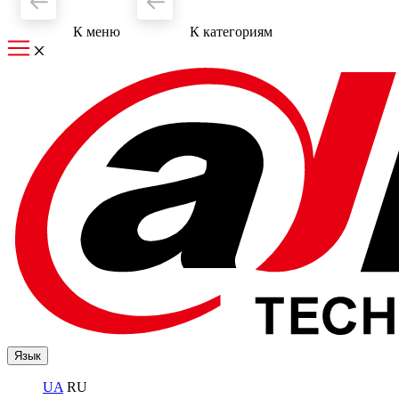
К меню
К категориям
Язык
UA
RU