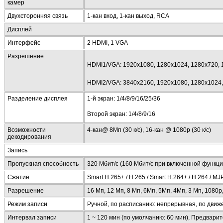
камер
Двухсторонняя связь
1-кан вход, 1-кан выход, RCA
Дисплей
Интерфейс
2 HDMI, 1 VGA
Разрешение
HDMI1/VGA: 1920х1080, 1280х1024, 1280х720,
HDMI2/VGA: 3840х2160, 1920х1080, 1280х1024,
Разделение дисплея
1-й экран: 1/4/8/9/16/25/36
Второй экран: 1/4/8/9/16
Возможности
4-кан@ 8Mп (30 к/с), 16-кан @ 1080p (30 к/c)
декодирования
Запись
Пропускная способность
320 Мбит/с (160 Мбит/с при включенной функци
Сжатие
Smart H.265+ / H.265 / Smart H.264+ / H.264 / M
Разрешение
16 Мп, 12 Мп, 8 Мп, 6Мп, 5Мп, 4Мп, 3 Мп, 1080p
Режим записи
Ручной, по расписанию: непрерывная, по движе
Интервал записи
1 ~ 120 мин (по умолчанию: 60 мин), Предварите