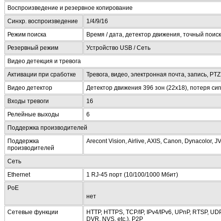
Воспроизведение и резервное копирование
Синхр. воспроизведение
1/4/9/16
Режим поиска
Время / дата, детектор движения, точный поиск
Резервный режим
Устройство USB / Сеть
Видео детекция и тревога
Активации при сработке
Тревога, видео, электронная почта, запись, PTZ
Видео детектор
Детектор движения 396 зон (22х18), потеря си
Входы тревоги
16
Релейные выходы
6
Поддержка производителей
Поддержка
Arecont Vision, Airlive, AXIS, Canon, Dynacolor,
производителей
Сеть
Ethernet
1 RJ-45 порт (10/100/1000 Мбит)
PoE
нет
Сетевые функции
HTTP, HTTPS, TCP/IP, IPv4/IPv6, UPnP, RTSP, UDP
DVR, NVS, etc.), P2P