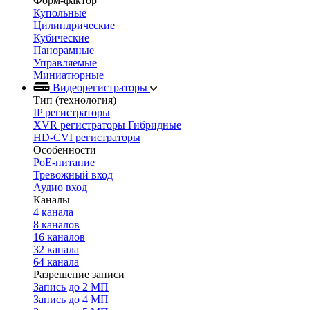
Форм-фактор
Купольные
Цилиндрические
Кубические
Панорамные
Управляемые
Миниатюрные
Видеорегистраторы
Тип (технология)
IP регистраторы
XVR регистраторы Гибридные
HD-CVI регистраторы
Особенности
PoE-питание
Тревожный вход
Аудио вход
Каналы
4 канала
8 каналов
16 каналов
32 канала
64 канала
Разрешение записи
Запись до 2 МП
Запись до 4 МП