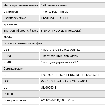
Максимум пользователей
128 пользователей
Смартфон
iPhone, IPad, Android
Взаимодействие
ONVIF 2.4, SDK, CGI
Хранение
Внутренний жесткий диск
8 SATA III HDD, до 8 Тб каждый
eSATA
1
Вспомогательный интерфейс
USB
4 порта, 2-USB 2.0, 2-USB 3.0
RS232
1 порт для ПК и клавиатуры
RS485
1 порт для управления PTZ
Сертификация
CE
EN55032, EN55024, EN50130-4, EN60950-1
FCC
Part 15 Subpart B, ANSI C63.4-2014
UL
UL 60950-1
Общий
Электропитание
AC 100-240 В, 50 ~ 60 Гц