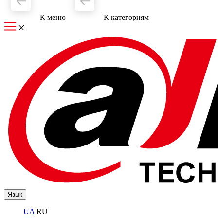
К меню
К категориям
Язык
UA
RU