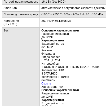
Потребляемая мощность
16,1 Вт (без HDD)
Smart Fan
автоматическая регулировка скорости движени
Производственная среда
-10° C ~ +55° C / 10% ~ 90% RH / 86 ~ 106 кПа
Измерение
2U, 440x450,13x95 мм
(Ш x Г x В)
Вес
Основные характеристики
Разрешение записи
до 12МП
Характеристики
Входящий поток
320 Мб/с
Каналы
64 канала
Видео сжатие
H.264+, H.264
Интерфейсы
1-USB2.0, 2-USB3.0, 1-RJ45, RS232, RS485
Количество HDD
8 SATA HDD
Количество IP камер
64 камеры
Скрыть
Характеристики
Основные характеристики
Разрешение записи
до 12МП
Характеристики
Входящий поток