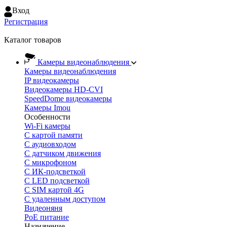
Вход
Регистрация
Каталог товаров
Камеры видеонаблюдения
Камеры видеонаблюдения
IP видеокамеры
Видеокамеры HD-CVI
SpeedDome видеокамеры
Камеры Imou
Особенности
Wi-Fi камеры
С картой памяти
С аудиовходом
С датчиком движения
С микрофоном
С ИК-подсветкой
С LED подсветкой
C SIM картой 4G
C удаленным доступом
Видеоняня
PoE питание
Назначение