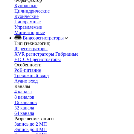
Форм-фактор
Купольные
Цилиндрические
Кубические
Панорамные
Управляемые
Миниатюрные
Видеорегистраторы
Тип (технология)
IP регистраторы
XVR регистраторы Гибридные
HD-CVI регистраторы
Особенности
PoE-питание
Тревожный вход
Аудио вход
Каналы
4 канала
8 каналов
16 каналов
32 канала
64 канала
Разрешение записи
Запись до 2 МП
Запись до 4 МП