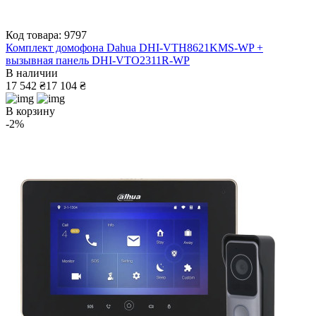
Код товара: 9797
Комплект домофона Dahua DHI-VTH8621KMS-WP +
вызывная панель DHI-VTO2311R-WP
В наличии
17 542 ₴
17 104 ₴
В корзину
-2%