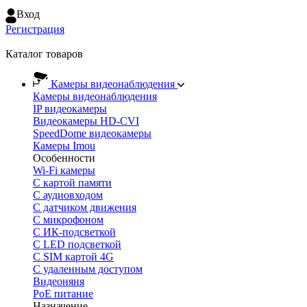
Вход
Регистрация
Каталог товаров
Камеры видеонаблюдения
Камеры видеонаблюдения
IP видеокамеры
Видеокамеры HD-CVI
SpeedDome видеокамеры
Камеры Imou
Особенности
Wi-Fi камеры
С картой памяти
С аудиовходом
С датчиком движения
С микрофоном
С ИК-подсветкой
С LED подсветкой
C SIM картой 4G
C удаленным доступом
Видеоняня
PoE питание
Назначение