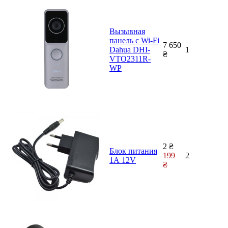
Вызывная
панель с Wi-Fi
7 650
Dahua DHI-
1
₴
VTO2311R-
WP
2 ₴
Блок питания
199
2
1А 12V
₴