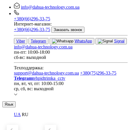
info@dahua-technology.com.ua
+380(66)296-33-75
Интернет-магазин:
+380(66)296-33-75
Заказать звонок
Viber
Telegram
WhatsApp
Signal
info@dahua-technology.com.ua
пн-пт: 10:00-18:00
сб-вс: выходной
Техподдержка:
support@dahua-technology.com.ua
+380(75)296-33-75
Telegram
tehpidtrimka_cctv
пн, вт, чт, пт: 10:00-15:00
ср, сб, вс: выходной
Язык
UA
RU