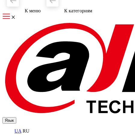
К меню
К категориям
Язык
UA
RU