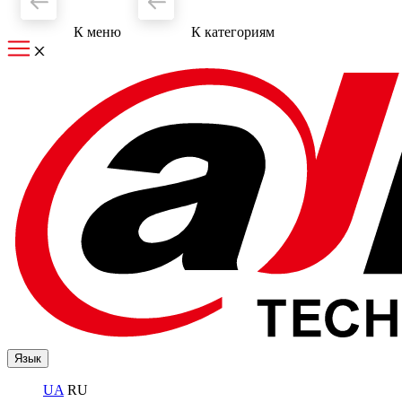
К меню
К категориям
Язык
UA
RU