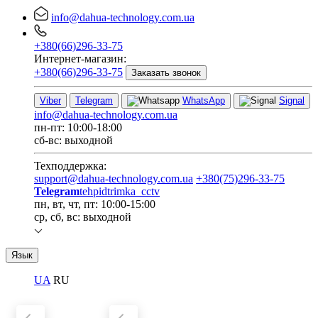
info@dahua-technology.com.ua
+380(66)296-33-75
Интернет-магазин:
+380(66)296-33-75
Заказать звонок
Viber
Telegram
WhatsApp
Signal
info@dahua-technology.com.ua
пн-пт: 10:00-18:00
сб-вс: выходной
Техподдержка:
support@dahua-technology.com.ua
+380(75)296-33-75
Telegram
tehpidtrimka_cctv
пн, вт, чт, пт: 10:00-15:00
ср, сб, вс: выходной
Язык
UA
RU