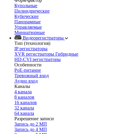
Форм-фактор
Купольные
Цилиндрические
Кубические
Панорамные
Управляемые
Миниатюрные
Видеорегистраторы
Тип (технология)
IP регистраторы
XVR регистраторы Гибридные
HD-CVI регистраторы
Особенности
PoE-питание
Тревожный вход
Аудио вход
Каналы
4 канала
8 каналов
16 каналов
32 канала
64 канала
Разрешение записи
Запись до 2 МП
Запись до 4 МП