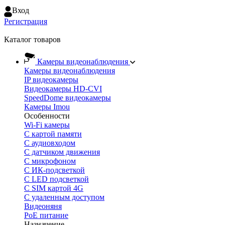
Вход
Регистрация
Каталог товаров
Камеры видеонаблюдения
Камеры видеонаблюдения
IP видеокамеры
Видеокамеры HD-CVI
SpeedDome видеокамеры
Камеры Imou
Особенности
Wi-Fi камеры
С картой памяти
С аудиовходом
С датчиком движения
С микрофоном
С ИК-подсветкой
С LED подсветкой
C SIM картой 4G
C удаленным доступом
Видеоняня
PoE питание
Назначение