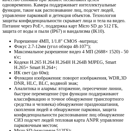
одновременно. Камера поддерживает интеллектуальные
функции, такие как распознавание лиц, подсчет людей,
управление парковкой и детекция объектов. Технология
защиты конфиденциальности скрывает лица и тела на видео.
Питание через PoE+, поддержка карт Micro SD до 512 ГБ,
защита от воды и пыли (IP67) и вандализма (IK10).
Разрешение 4МП, 1/1.8" CMOS -матрица;
Фокус 2.7-12мм (угол обзора 48-107°);
Максимальное разрешение видео 4 МП (2688× 1520) - 50
к\с;
Кодеки H.265 H.264 H.264H H.264B MJPEG, Smart
H.265+ Smart H.264+;
ИК свет (до 60м);
Функции изображения: поворот изображения, WDR,3D
DNR, HLC, BLC, водяной знак;
Аналитика и алармы: вторжение, пересечение линии,
быстрое перемещение (три функции поддерживают
классификацию и точное обнаружение транспортного
средства и человека) обнаружение праздношатания,
скопления людей и обнаружение парковки, защита
конфиденциальности распознавание лиц обнаружение
СИЗ подсчет людей тепловая карта ANPR управление
парковочным местом;
Micro SD (максимум 512ГБ);