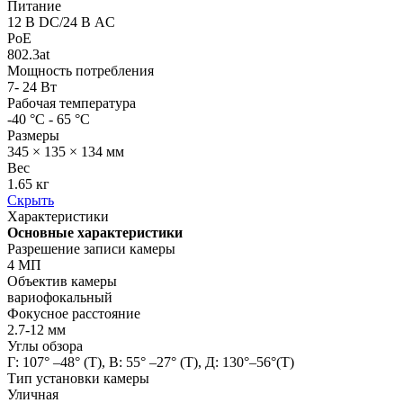
Питание
12 В DC/24 В AC
PoE
802.3at
Мощность потребления
7- 24 Вт
Рабочая температура
-40 °C - 65 °C
Размеры
345 × 135 × 134 мм
Вес
1.65 кг
Скрыть
Характеристики
Основные характеристики
Разрешение записи камеры
4 МП
Объектив камеры
вариофокальный
Фокусное расстояние
2.7-12 мм
Углы обзора
Г: 107° –48° (Т), В: 55° –27° (Т), Д: 130°–56°(Т)
Тип установки камеры
Уличная