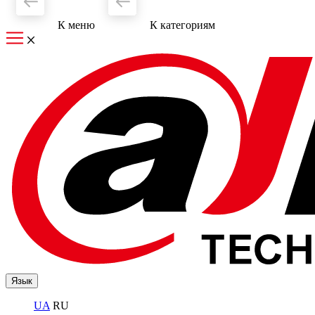
К меню
К категориям
Язык
UA
RU