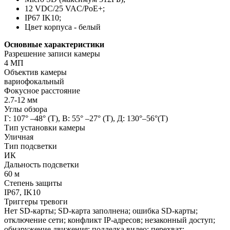
12 VDC/25 VAC/PoE+;
IP67 IK10;
Цвет корпуса - белый
Основные характеристики
Разрешение записи камеры
4 МП
Объектив камеры
вариофокальный
Фокусное расстояние
2.7-12 мм
Углы обзора
Г: 107° –48° (Т), В: 55° –27° (Т), Д: 130°–56°(Т)
Тип установки камеры
Уличная
Тип подсветки
ИК
Дальность подсветки
60 м
Степень защиты
IP67, IK10
Триггеры тревоги
Нет SD-карты; SD-карта заполнена; ошибка SD-карты;
отключение сети; конфликт IP-адресов; незаконный доступ;
обнаружение движения; подделка видео; перехват;