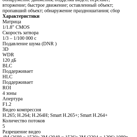
вторжение; быстрое движение; оставленный объект;
пропавший объект; обнаружение праздношатания; сбор
Характеристики
Матрица
1/1.8" CMOS
Скорость затвора
1/3 – 1/100 000 с
Подавление шума (DNR )
3D
WDR
120 дБ
BLC
Поддерживает
HLC
Поддерживает
ROI
4 зоны
Апертура
F1.2
Видео компрессия
H.265; H.264; H.264H; Smart H.265+; Smart H.264+
Количество потоков
5
Разрешение видео