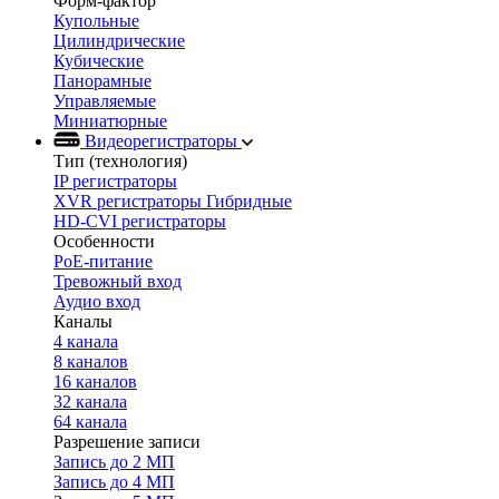
Форм-фактор
Купольные
Цилиндрические
Кубические
Панорамные
Управляемые
Миниатюрные
Видеорегистраторы
Тип (технология)
IP регистраторы
XVR регистраторы Гибридные
HD-CVI регистраторы
Особенности
PoE-питание
Тревожный вход
Аудио вход
Каналы
4 канала
8 каналов
16 каналов
32 канала
64 канала
Разрешение записи
Запись до 2 МП
Запись до 4 МП