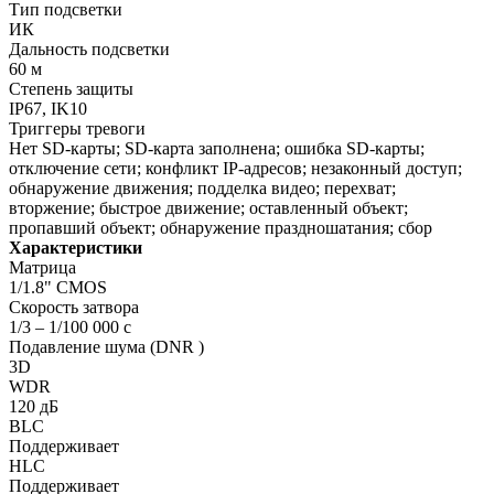
Тип подсветки
ИК
Дальность подсветки
60 м
Степень защиты
IP67, IK10
Триггеры тревоги
Нет SD-карты; SD-карта заполнена; ошибка SD-карты;
отключение сети; конфликт IP-адресов; незаконный доступ;
обнаружение движения; подделка видео; перехват;
вторжение; быстрое движение; оставленный объект;
пропавший объект; обнаружение праздношатания; сбор
Характеристики
Матрица
1/1.8" CMOS
Скорость затвора
1/3 – 1/100 000 с
Подавление шума (DNR )
3D
WDR
120 дБ
BLC
Поддерживает
HLC
Поддерживает