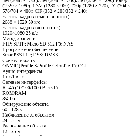
4M (2688 × 1520); 3M (2048 × 1536); 3M (2304 × 1296) 1080p
(1920 × 1080); 1.3M (1280 × 960); 720p (1280 × 720); D1 (704 ×
576/704 × 480); CIF (352 × 288/352 × 240)
Частота кадров (главный поток)
2688 × 1520 50 к/с
Частота кадров (доп. поток)
1920×1080 25 к/с
Метод хранения
FTP; SFTP; Micro SD 512 Гб; NAS
Программное обеспечение
SmartPSS Lite; DSS; DMSS
Совместимость
ONVIF (Profile S/Profile G/Profile T); CGI
Аудио интерфейсы
1 вх/1 вых
Сетевые интерфейсы
RJ-45 (10/100/1000 Base-T)
ROM/RAM
8/4 Гб
Обнаружение объекта
60 - 128 м
Наблюдение за объектом
24 - 51 м
Распознание объекта
12 - 25 м