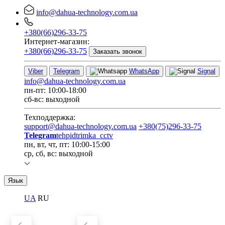
info@dahua-technology.com.ua
+380(66)296-33-75
Интернет-магазин:
+380(66)296-33-75
Заказать звонок
Viber
Telegram
WhatsApp
Signal
info@dahua-technology.com.ua
пн-пт: 10:00-18:00
сб-вс: выходной
Техподдержка:
support@dahua-technology.com.ua
+380(75)296-33-75
Telegram
tehpidtrimka_cctv
пн, вт, чт, пт: 10:00-15:00
ср, сб, вс: выходной
Язык
UA
RU