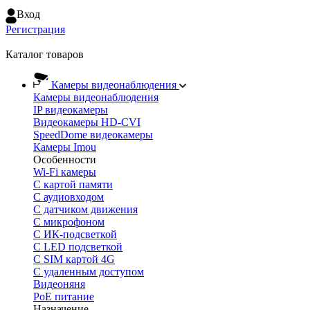
Вход
Регистрация
Каталог товаров
Камеры видеонаблюдения
Камеры видеонаблюдения
IP видеокамеры
Видеокамеры HD-CVI
SpeedDome видеокамеры
Камеры Imou
Особенности
Wi-Fi камеры
С картой памяти
С аудиовходом
С датчиком движения
С микрофоном
С ИК-подсветкой
С LED подсветкой
C SIM картой 4G
C удаленным доступом
Видеоняня
PoE питание
Назначение