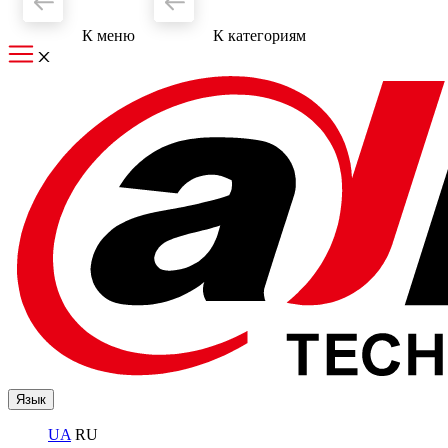
К меню
К категориям
Язык
UA
RU