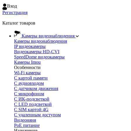
Вход
Регистрация
Каталог товаров
Камеры видеонаблюдения
Камеры видеонаблюдения
IP видеокамеры
Видеокамеры HD-CVI
SpeedDome видеокамеры
Камеры Imou
Особенности
Wi-Fi камеры
С картой памяти
С аудиовходом
С датчиком движения
С микрофоном
С ИК-подсветкой
С LED подсветкой
C SIM картой 4G
C удаленным доступом
Видеоняня
PoE питание
Назначение