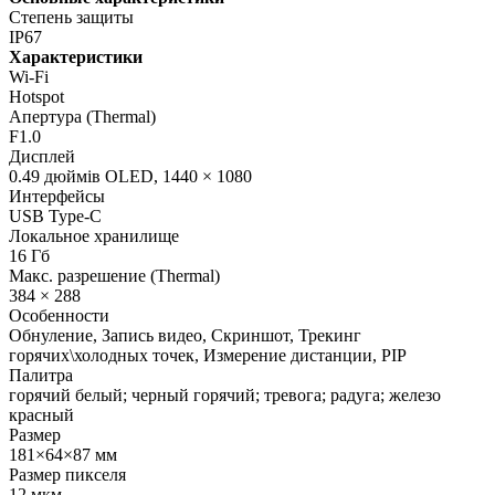
Степень защиты
IP67
Характеристики
Wi-Fi
Hotspot
Апертура (Thermal)
F1.0
Дисплей
0.49 дюймів OLED, 1440 × 1080
Интерфейсы
USB Type-C
Локальное хранилище
16 Гб
Макс. разрешение (Thermal)
384 × 288
Особенности
Обнуление, Запись видео, Скриншот, Трекинг
горячих\холодных точек, Измерение дистанции, PIP
Палитра
горячий белый; черный горячий; тревога; радуга; железо
красный
Размер
181×64×87 мм
Размер пикселя
12 мкм