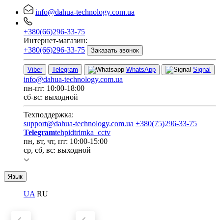
info@dahua-technology.com.ua
+380(66)296-33-75
Интернет-магазин:
+380(66)296-33-75
Заказать звонок
Viber
Telegram
WhatsApp
Signal
info@dahua-technology.com.ua
пн-пт: 10:00-18:00
сб-вс: выходной
Техподдержка:
support@dahua-technology.com.ua
+380(75)296-33-75
Telegram
tehpidtrimka_cctv
пн, вт, чт, пт: 10:00-15:00
ср, сб, вс: выходной
Язык
UA
RU