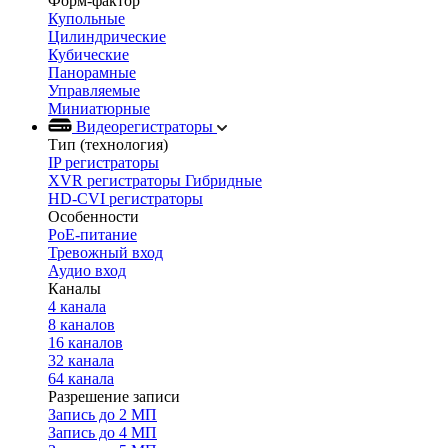
Форм-фактор
Купольные
Цилиндрические
Кубические
Панорамные
Управляемые
Миниатюрные
Видеорегистраторы
Тип (технология)
IP регистраторы
XVR регистраторы Гибридные
HD-CVI регистраторы
Особенности
PoE-питание
Тревожный вход
Аудио вход
Каналы
4 канала
8 каналов
16 каналов
32 канала
64 канала
Разрешение записи
Запись до 2 МП
Запись до 4 МП