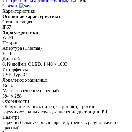
Инструкция на английском языке
1.34 Mb
Скачать
Характеристики
Основные характеристики
Степень защиты
IP67
Характеристики
Wi-Fi
Hotspot
Апертура (Thermal)
F1.0
Дисплей
0.49 дюймів OLED, 1440 × 1080
Интерфейсы
USB Type-C
Локальное хранилище
16 Гб
Макс. разрешение (Thermal)
384 × 288
Особенности
Обнуление, Запись видео, Скриншот, Трекинг
горячих\холодных точек, Измерение дистанции, PIP
Палитра
горячий белый; черный горячий; тревога; радуга; железо
красный