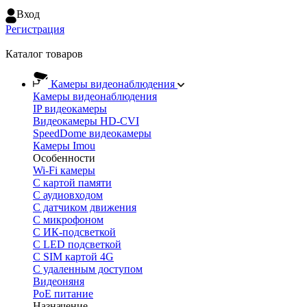
Вход
Регистрация
Каталог товаров
Камеры видеонаблюдения
Камеры видеонаблюдения
IP видеокамеры
Видеокамеры HD-CVI
SpeedDome видеокамеры
Камеры Imou
Особенности
Wi-Fi камеры
С картой памяти
С аудиовходом
С датчиком движения
С микрофоном
С ИК-подсветкой
С LED подсветкой
C SIM картой 4G
C удаленным доступом
Видеоняня
PoE питание
Назначение