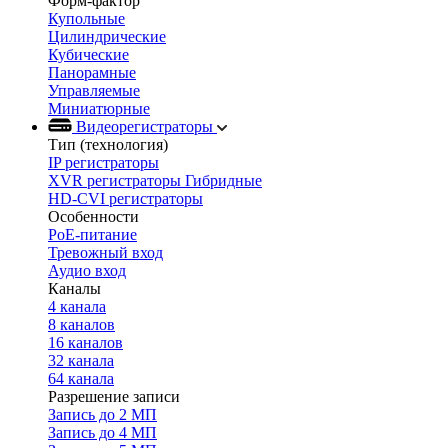
Форм-фактор
Купольные
Цилиндрические
Кубические
Панорамные
Управляемые
Миниатюрные
Видеорегистраторы
Тип (технология)
IP регистраторы
XVR регистраторы Гибридные
HD-CVI регистраторы
Особенности
PoE-питание
Тревожный вход
Аудио вход
Каналы
4 канала
8 каналов
16 каналов
32 канала
64 канала
Разрешение записи
Запись до 2 МП
Запись до 4 МП