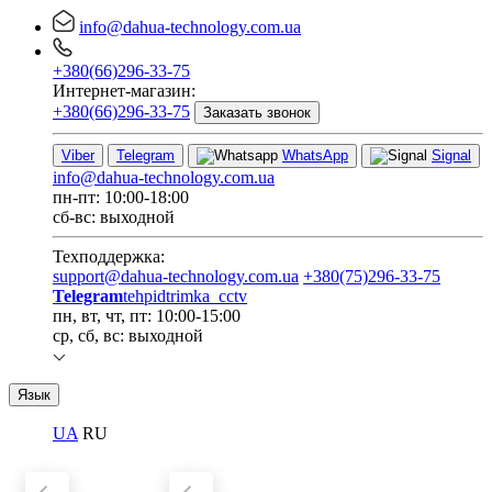
info@dahua-technology.com.ua
+380(66)296-33-75
Интернет-магазин:
+380(66)296-33-75
Заказать звонок
Viber
Telegram
WhatsApp
Signal
info@dahua-technology.com.ua
пн-пт: 10:00-18:00
сб-вс: выходной
Техподдержка:
support@dahua-technology.com.ua
+380(75)296-33-75
Telegram
tehpidtrimka_cctv
пн, вт, чт, пт: 10:00-15:00
ср, сб, вс: выходной
Язык
UA
RU