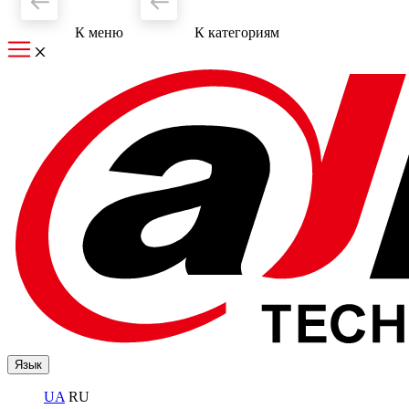
К меню
К категориям
Язык
UA
RU