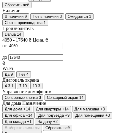
Сбросить всё
Наличие
В наличии
9
Нет в наличии
3
Ожидается
1
Снят с производства
1
Производитель
Dahua
14
4050
-
17640
₴
Цена, ₴
от
—
до
₴
Wi-Fi
Да
9
Нет
4
Диагональ экрана
4.3
1
7
10
10
3
Управление домофоном
Сенсорные кнопки
3
Сенсорный экран
14
Для дома
Назначение
Для дома
+14
Для квартиры
+14
Для магазина
+3
Для офиса
+14
Для подъезда
+9
Для помещения
+3
Для склада
+1
На дачу
+2
Выберите фильтры
Сбросить всё