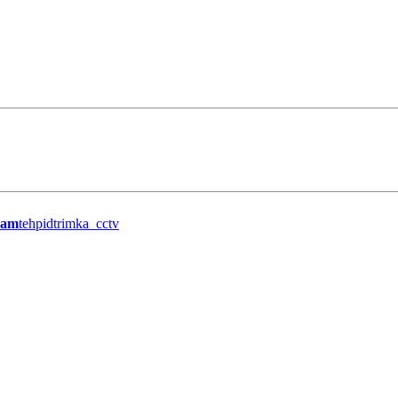
ram
tehpidtrimka_cctv