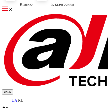
К меню
К категориям
Язык
UA
RU