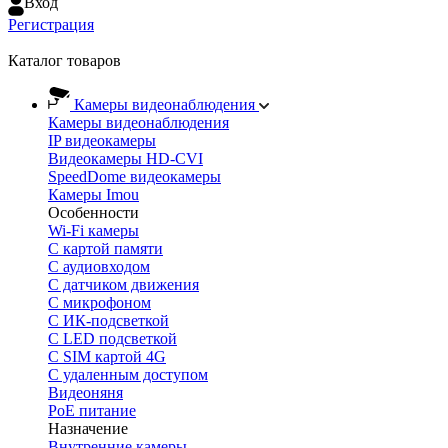
Вход
Регистрация
Каталог товаров
Камеры видеонаблюдения
Камеры видеонаблюдения
IP видеокамеры
Видеокамеры HD-CVI
SpeedDome видеокамеры
Камеры Imou
Особенности
Wi-Fi камеры
С картой памяти
С аудиовходом
С датчиком движения
С микрофоном
С ИК-подсветкой
С LED подсветкой
C SIM картой 4G
C удаленным доступом
Видеоняня
PoE питание
Назначение
Внутренние камеры