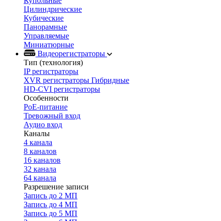
Купольные
Цилиндрические
Кубические
Панорамные
Управляемые
Миниатюрные
Видеорегистраторы
Тип (технология)
IP регистраторы
XVR регистраторы Гибридные
HD-CVI регистраторы
Особенности
PoE-питание
Тревожный вход
Аудио вход
Каналы
4 канала
8 каналов
16 каналов
32 канала
64 канала
Разрешение записи
Запись до 2 МП
Запись до 4 МП
Запись до 5 МП