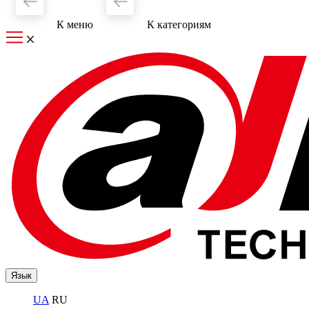
К меню
К категориям
Язык
UA
RU