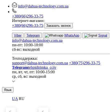
info@dahua-technology.com.ua
+380(66)296-33-75
Интернет-магазин:
+380(66)296-33-75
Заказать звонок
Viber
Telegram
WhatsApp
Signal
info@dahua-technology.com.ua
пн-пт: 10:00-18:00
сб-вс: выходной
Техподдержка:
support@dahua-technology.com.ua
+380(75)296-33-75
Telegram
tehpidtrimka_cctv
пн, вт, чт, пт: 10:00-15:00
ср, сб, вс: выходной
Язык
UA
RU