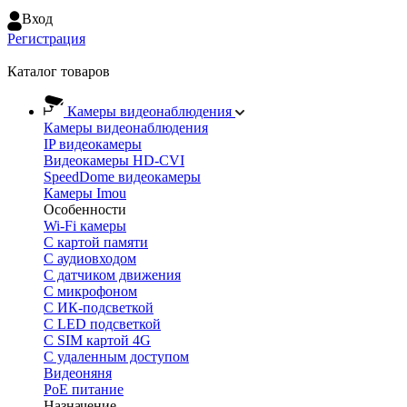
Вход
Регистрация
Каталог товаров
Камеры видеонаблюдения
Камеры видеонаблюдения
IP видеокамеры
Видеокамеры HD-CVI
SpeedDome видеокамеры
Камеры Imou
Особенности
Wi-Fi камеры
С картой памяти
С аудиовходом
С датчиком движения
С микрофоном
С ИК-подсветкой
С LED подсветкой
C SIM картой 4G
C удаленным доступом
Видеоняня
PoE питание
Назначение