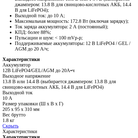
джампером: 13.8 В для свинцово-кислотных АКБ, 14.4
В для LiFePO4);
Выходной ток: до 10 А;
Максимальная мощность: 172.8 Вт (включая зарядку);
Ток заряда аккумулятора: 2 А (постоянный);
КПД: более 88%;
Пульсации и шум: < 100 mVp-p;
Поддерживаемые аккумуляторы: 12 В LiFePO4 / GEL /
AGM до 20 А/ч;
Характеристики
Аккумулятор
12В LiFePO4/GEL/AGM до 20А•ч
Выходное напряжение
13.8 В или 14.4 В (выбирается джампером: 13.8 В для
свинцово-кислотных АКБ, 14.4 В для LiFePO4)
Выходной ток
10 А
Размер упаковки (Ш х В х Г)
205 x 95 x 310 мм
Вес брутто
1.8 кг
Скрыть
Характеристики
Характеристики