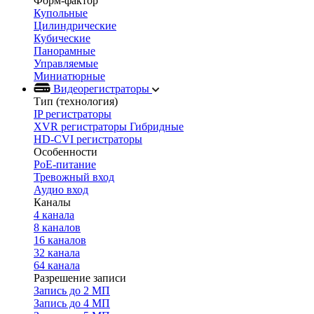
Форм-фактор
Купольные
Цилиндрические
Кубические
Панорамные
Управляемые
Миниатюрные
Видеорегистраторы
Тип (технология)
IP регистраторы
XVR регистраторы Гибридные
HD-CVI регистраторы
Особенности
PoE-питание
Тревожный вход
Аудио вход
Каналы
4 канала
8 каналов
16 каналов
32 канала
64 канала
Разрешение записи
Запись до 2 МП
Запись до 4 МП