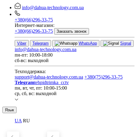
info@dahua-technology.com.ua
+380(66)296-33-75
Интернет-магазин:
+380(66)296-33-75
Заказать звонок
Viber
Telegram
WhatsApp
Signal
info@dahua-technology.com.ua
пн-пт: 10:00-18:00
сб-вс: выходной
Техподдержка:
support@dahua-technology.com.ua
+380(75)296-33-75
Telegram
tehpidtrimka_cctv
пн, вт, чт, пт: 10:00-15:00
ср, сб, вс: выходной
Язык
UA
RU