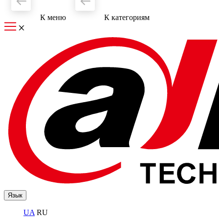
К меню
К категориям
Язык
UA
RU