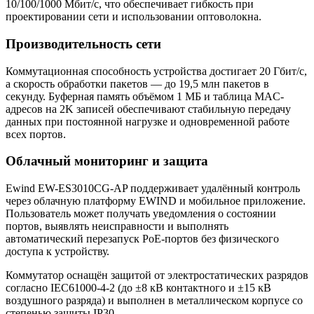
10/100/1000 Мбит/с, что обеспечивает гибкость при
проектировании сети и использовании оптоволокна.
Производительность сети
Коммутационная способность устройства достигает 20 Гбит/с,
а скорость обработки пакетов — до 19,5 млн пакетов в
секунду. Буферная память объёмом 1 МБ и таблица MAC-
адресов на 2K записей обеспечивают стабильную передачу
данных при постоянной нагрузке и одновременной работе
всех портов.
Облачный мониторинг и защита
Ewind EW-ES3010CG-AP поддерживает удалённый контроль
через облачную платформу EWIND и мобильное приложение.
Пользователь может получать уведомления о состоянии
портов, выявлять неисправности и выполнять
автоматический перезапуск PoE-портов без физического
доступа к устройству.
Коммутатор оснащён защитой от электростатических разрядов
согласно IEC61000-4-2 (до ±8 кВ контактного и ±15 кВ
воздушного разряда) и выполнен в металлическом корпусе со
степенью защиты IP30.