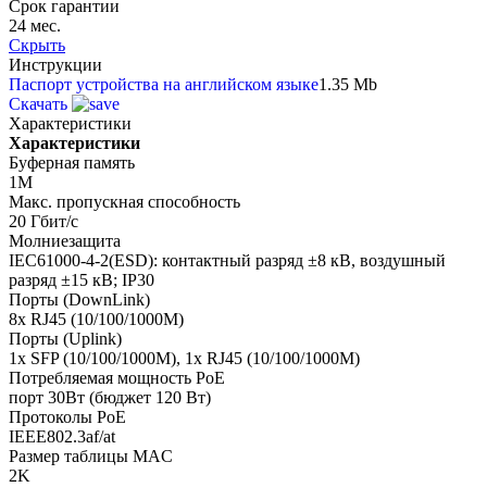
Срок гарантии
24 мес.
Скрыть
Инструкции
Паспорт устройства на английском языке
1.35 Mb
Скачать
Характеристики
Характеристики
Буферная память
1M
Макс. пропускная способность
20 Гбит/с
Молниезащита
IEC61000-4-2(ESD): контактный разряд ±8 кВ, воздушный
разряд ±15 кВ; IP30
Порты (DownLink)
8x RJ45 (10/100/1000M)
Порты (Uplink)
1x SFP (10/100/1000M), 1x RJ45 (10/100/1000M)
Потребляемая мощность PoE
порт 30Вт (бюджет 120 Вт)
Протоколы PoE
IEEE802.3af/at
Размер таблицы MAC
2K