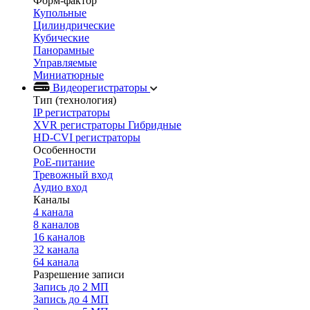
Форм-фактор
Купольные
Цилиндрические
Кубические
Панорамные
Управляемые
Миниатюрные
Видеорегистраторы
Тип (технология)
IP регистраторы
XVR регистраторы Гибридные
HD-CVI регистраторы
Особенности
PoE-питание
Тревожный вход
Аудио вход
Каналы
4 канала
8 каналов
16 каналов
32 канала
64 канала
Разрешение записи
Запись до 2 МП
Запись до 4 МП