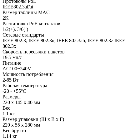
Протоколы PoE
IEEE802.3af/at
Размер таблицы MAC
2K
Распиновка PoE контактов
1/2(+), 3/6(-)
Сетевые стандарты
IEEE 802.3, IEEE 802.3u, IEEE 802.3ab, IEEE 802.3z IEEE
802.3x
Скорость пересылки пакетов
19.5 мп/с
Питание
AC100~240V
Мощность потребления
2-65 Вт
Рабочая температура
-20 - +55°C
Размеры
220 х 145 х 40 мм
Вес
1.1 кг
Размер упаковки (Ш х В х Г)
220 x 55 x 280 мм
Вес брутто
1.14 кг