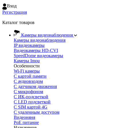
Вход
Регистрация
Каталог товаров
Камеры видеонаблюдения
Камеры видеонаблюдения
IP видеокамеры
Видеокамеры HD-CVI
SpeedDome видеокамеры
Камеры Imou
Особенности
Wi-Fi камеры
С картой памяти
С аудиовходом
С датчиком движения
С микрофоном
С ИК-подсветкой
С LED подсветкой
C SIM картой 4G
C удаленным доступом
Видеоняня
PoE питание
Назначение