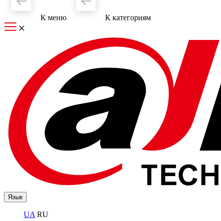
К меню
К категориям
Язык
UA
RU