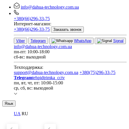
info@dahua-technology.com.ua
+380(66)296-33-75
Интернет-магазин:
+380(66)296-33-75
Заказать звонок
Viber
Telegram
WhatsApp
Signal
info@dahua-technology.com.ua
пн-пт: 10:00-18:00
сб-вс: выходной
Техподдержка:
support@dahua-technology.com.ua
+380(75)296-33-75
Telegram
tehpidtrimka_cctv
пн, вт, чт, пт: 10:00-15:00
ср, сб, вс: выходной
Язык
UA
RU