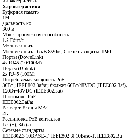
Характеристики
Характеристики
Буферная память
1M
Дальность PoE
300 м
Макс. пропускная способность
1.2 Гбит/с
Молниезащита
Молниезащита: 6 кВ 8/20us; Степень защиты: IP40
Порты (DownLink)
4x RJ45 (10/100M)
Порты (Uplink)
2x RJ45 (100M)
Потребляемая мощность PoE
30Вт ; IEEE802.3af/at; бюджет 60Вт/48VDC (IEEE802.3af),
120Вт/48VDC (IEEE802.3at)
Протоколы PoE
IEEE802.3af/at
Размер таблицы MAC
2K
Распиновка PoE контактов
1/2 (+), 3/6 (-)
Сетевые стандарты
IEEE802.3 10BASE-T, IEEE802.3i 10Base-T, IEEE802.3u