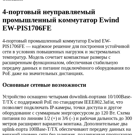
4-портовый неуправляемый
промышленный коммутатор Ewind
EW-PIS1706FE
4-портовый промышленный коммутатор Ewind EW-
PIS1706FE — надёжное решение для построения устойчивой
сети в условиях повышенных нагрузок и экстремальных
температур. Модель сочетает компактные размеры с
расширенным функционалом, обеспечивая стабильную
передачу данных и питание подключённого оборудования по
PoE даже на значительных дистанциях.
Основные сетевые возможности
Устройство оснащено четырьмя downlink-портами 10/100Base-
T/TX с поддержкой PoE по стандартам IEEE802.3af/at, что
позволяет подключать IP-камеры, точки доступа и другое
оборудование с суммарным энергоресурсом до 120 Вт. Схема
питания по линиям 1/2 (+) и 3/6 (–) и рабочая дальность до 300
метров расширяют варианты монтажа. Дополнительные два
uplink-порта 100Base-T/TX обеспечивают передачу данных на
верхний уровень сети без задержек, поддерживая пропускную