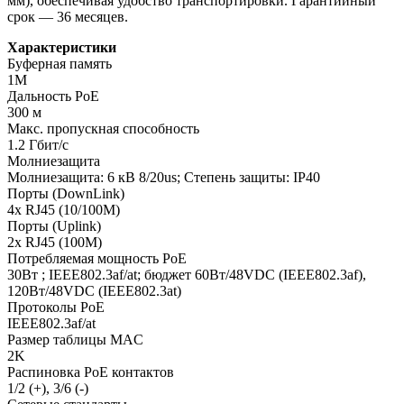
мм), обеспечивая удобство транспортировки. Гарантийный
срок — 36 месяцев.
Характеристики
Буферная память
1M
Дальность PoE
300 м
Макс. пропускная способность
1.2 Гбит/с
Молниезащита
Молниезащита: 6 кВ 8/20us; Степень защиты: IP40
Порты (DownLink)
4x RJ45 (10/100M)
Порты (Uplink)
2x RJ45 (100M)
Потребляемая мощность PoE
30Вт ; IEEE802.3af/at; бюджет 60Вт/48VDC (IEEE802.3af),
120Вт/48VDC (IEEE802.3at)
Протоколы PoE
IEEE802.3af/at
Размер таблицы MAC
2K
Распиновка PoE контактов
1/2 (+), 3/6 (-)