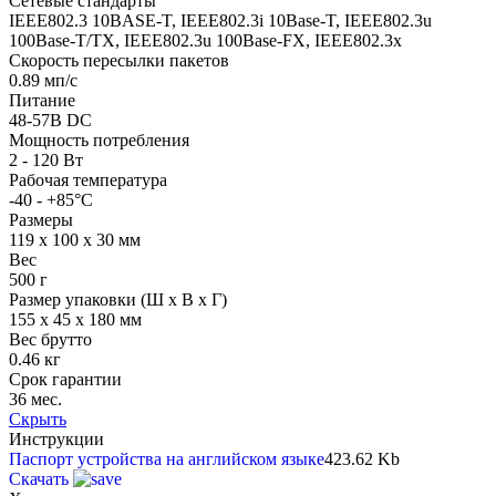
Сетевые стандарты
IEEE802.3 10BASE-T, IEEE802.3i 10Base-T, IEEE802.3u
100Base-T/TX, IEEE802.3u 100Base-FX, IEEE802.3x
Скорость пересылки пакетов
0.89 мп/с
Питание
48-57В DC
Мощность потребления
2 - 120 Вт
Рабочая температура
-40 - +85°C
Размеры
119 х 100 х 30 мм
Вес
500 г
Размер упаковки (Ш х В х Г)
155 x 45 x 180 мм
Вес брутто
0.46 кг
Срок гарантии
36 мес.
Скрыть
Инструкции
Паспорт устройства на английском языке
423.62 Kb
Скачать