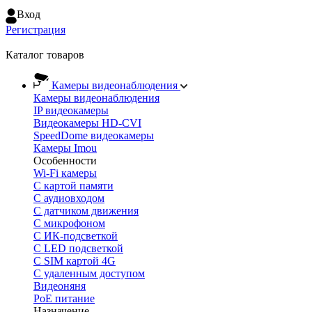
Вход
Регистрация
Каталог товаров
Камеры видеонаблюдения
Камеры видеонаблюдения
IP видеокамеры
Видеокамеры HD-CVI
SpeedDome видеокамеры
Камеры Imou
Особенности
Wi-Fi камеры
С картой памяти
С аудиовходом
С датчиком движения
С микрофоном
С ИК-подсветкой
С LED подсветкой
C SIM картой 4G
C удаленным доступом
Видеоняня
PoE питание
Назначение