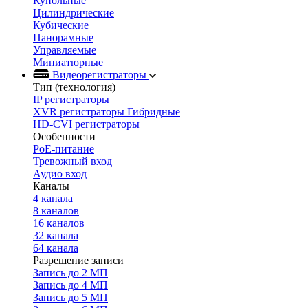
Купольные
Цилиндрические
Кубические
Панорамные
Управляемые
Миниатюрные
Видеорегистраторы
Тип (технология)
IP регистраторы
XVR регистраторы Гибридные
HD-CVI регистраторы
Особенности
PoE-питание
Тревожный вход
Аудио вход
Каналы
4 канала
8 каналов
16 каналов
32 канала
64 канала
Разрешение записи
Запись до 2 МП
Запись до 4 МП
Запись до 5 МП