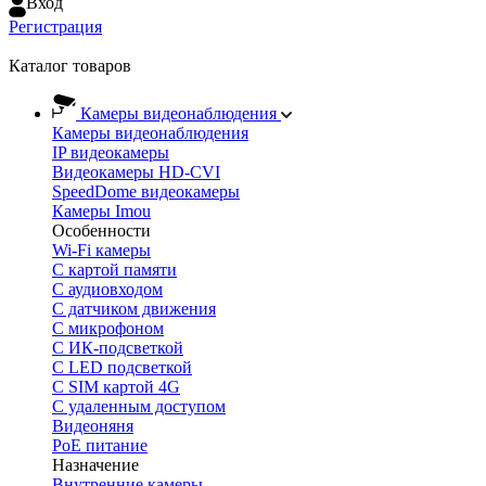
Вход
Регистрация
Каталог товаров
Камеры видеонаблюдения
Камеры видеонаблюдения
IP видеокамеры
Видеокамеры HD-CVI
SpeedDome видеокамеры
Камеры Imou
Особенности
Wi-Fi камеры
С картой памяти
С аудиовходом
С датчиком движения
С микрофоном
С ИК-подсветкой
С LED подсветкой
C SIM картой 4G
C удаленным доступом
Видеоняня
PoE питание
Назначение
Внутренние камеры