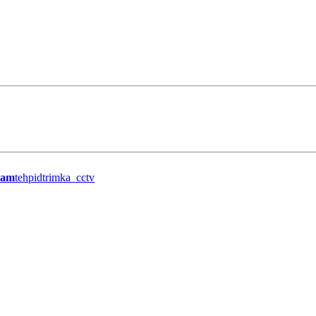
ram
tehpidtrimka_cctv