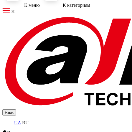
К меню
К категориям
Язык
UA
RU