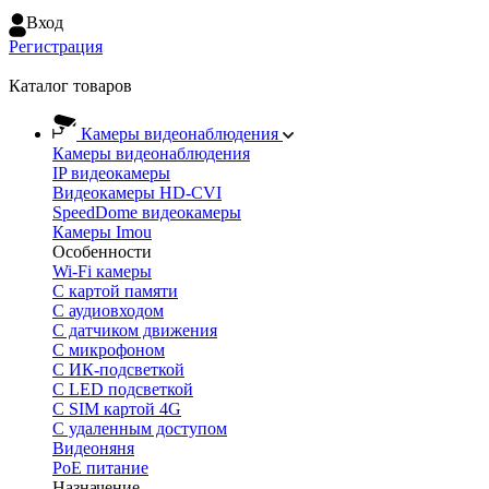
Вход
Регистрация
Каталог товаров
Камеры видеонаблюдения
Камеры видеонаблюдения
IP видеокамеры
Видеокамеры HD-CVI
SpeedDome видеокамеры
Камеры Imou
Особенности
Wi-Fi камеры
С картой памяти
С аудиовходом
С датчиком движения
С микрофоном
С ИК-подсветкой
С LED подсветкой
C SIM картой 4G
C удаленным доступом
Видеоняня
PoE питание
Назначение