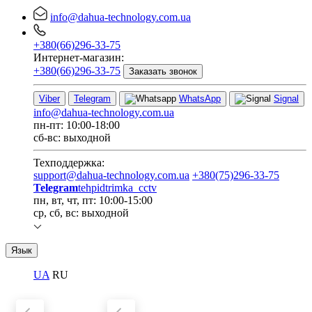
info@dahua-technology.com.ua
+380(66)296-33-75
Интернет-магазин:
+380(66)296-33-75
Заказать звонок
Viber
Telegram
WhatsApp
Signal
info@dahua-technology.com.ua
пн-пт: 10:00-18:00
сб-вс: выходной
Техподдержка:
support@dahua-technology.com.ua
+380(75)296-33-75
Telegram
tehpidtrimka_cctv
пн, вт, чт, пт: 10:00-15:00
ср, сб, вс: выходной
Язык
UA
RU