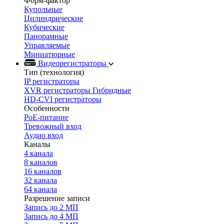
Форм-фактор
Купольные
Цилиндрические
Кубические
Панорамные
Управляемые
Миниатюрные
Видеорегистраторы
Тип (технология)
IP регистраторы
XVR регистраторы Гибридные
HD-CVI регистраторы
Особенности
PoE-питание
Тревожный вход
Аудио вход
Каналы
4 канала
8 каналов
16 каналов
32 канала
64 канала
Разрешение записи
Запись до 2 МП
Запись до 4 МП