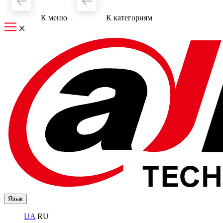
К меню
К категориям
Язык
UA
RU