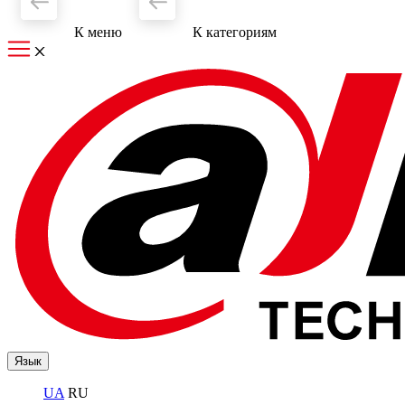
К меню
К категориям
Язык
UA
RU