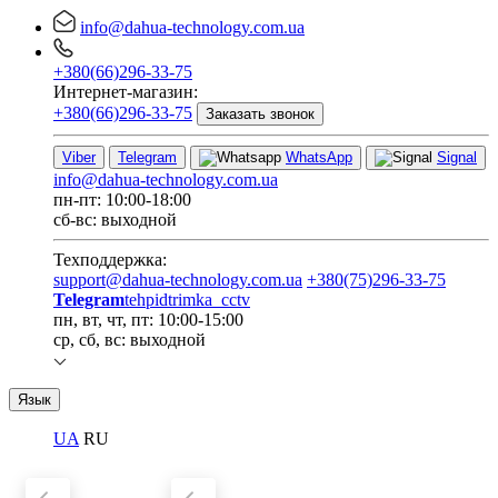
info@dahua-technology.com.ua
+380(66)296-33-75
Интернет-магазин:
+380(66)296-33-75
Заказать звонок
Viber
Telegram
WhatsApp
Signal
info@dahua-technology.com.ua
пн-пт: 10:00-18:00
сб-вс: выходной
Техподдержка:
support@dahua-technology.com.ua
+380(75)296-33-75
Telegram
tehpidtrimka_cctv
пн, вт, чт, пт: 10:00-15:00
ср, сб, вс: выходной
Язык
UA
RU