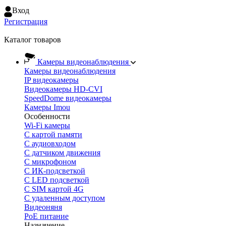
Вход
Регистрация
Каталог товаров
Камеры видеонаблюдения
Камеры видеонаблюдения
IP видеокамеры
Видеокамеры HD-CVI
SpeedDome видеокамеры
Камеры Imou
Особенности
Wi-Fi камеры
С картой памяти
С аудиовходом
С датчиком движения
С микрофоном
С ИК-подсветкой
С LED подсветкой
C SIM картой 4G
C удаленным доступом
Видеоняня
PoE питание
Назначение