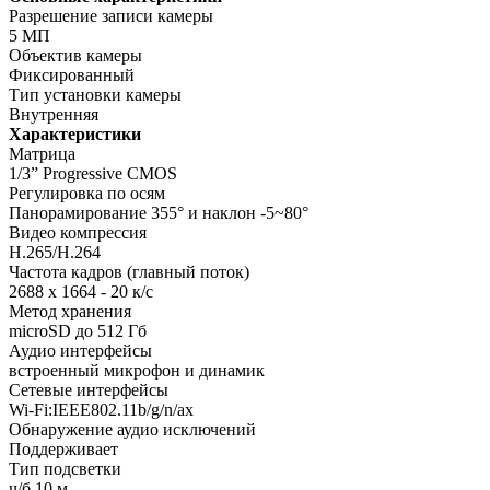
Разрешение записи камеры
5 МП
Объектив камеры
Фиксированный
Тип установки камеры
Внутренняя
Характеристики
Матрица
1/3” Progressive CMOS
Регулировка по осям
Панорамирование 355° и наклон -5~80°
Видео компрессия
H.265/H.264
Частота кадров (главный поток)
2688 x 1664 - 20 к/с
Метод хранения
microSD до 512 Гб
Аудио интерфейсы
встроенный микрофон и динамик
Сетевые интерфейсы
Wi-Fi:IEEE802.11b/g/n/ax
Обнаружение аудио исключений
Поддерживает
Тип подсветки
ч/б 10 м