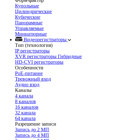
Форм-фактор
Купольные
Цилиндрические
Кубические
Панорамные
Управляемые
Миниатюрные
Видеорегистраторы
Тип (технология)
IP регистраторы
XVR регистраторы Гибридные
HD-CVI регистраторы
Особенности
PoE-питание
Тревожный вход
Аудио вход
Каналы
4 канала
8 каналов
16 каналов
32 канала
64 канала
Разрешение записи
Запись до 2 МП
Запись до 4 МП