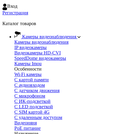
Вход
Регистрация
Каталог товаров
Камеры видеонаблюдения
Камеры видеонаблюдения
IP видеокамеры
Видеокамеры HD-CVI
SpeedDome видеокамеры
Камеры Imou
Особенности
Wi-Fi камеры
С картой памяти
С аудиовходом
С датчиком движения
С микрофоном
С ИК-подсветкой
С LED подсветкой
C SIM картой 4G
C удаленным доступом
Видеоняня
PoE питание
Назначение