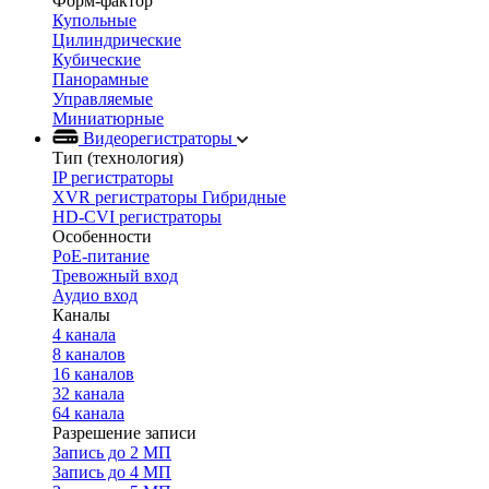
Форм-фактор
Купольные
Цилиндрические
Кубические
Панорамные
Управляемые
Миниатюрные
Видеорегистраторы
Тип (технология)
IP регистраторы
XVR регистраторы Гибридные
HD-CVI регистраторы
Особенности
PoE-питание
Тревожный вход
Аудио вход
Каналы
4 канала
8 каналов
16 каналов
32 канала
64 канала
Разрешение записи
Запись до 2 МП
Запись до 4 МП