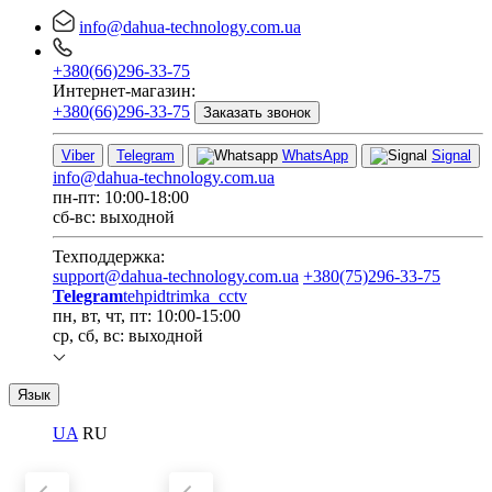
info@dahua-technology.com.ua
+380(66)296-33-75
Интернет-магазин:
+380(66)296-33-75
Заказать звонок
Viber
Telegram
WhatsApp
Signal
info@dahua-technology.com.ua
пн-пт: 10:00-18:00
сб-вс: выходной
Техподдержка:
support@dahua-technology.com.ua
+380(75)296-33-75
Telegram
tehpidtrimka_cctv
пн, вт, чт, пт: 10:00-15:00
ср, сб, вс: выходной
Язык
UA
RU