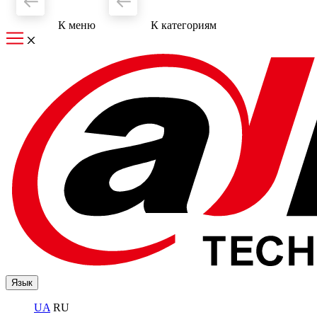
К меню
К категориям
Язык
UA
RU