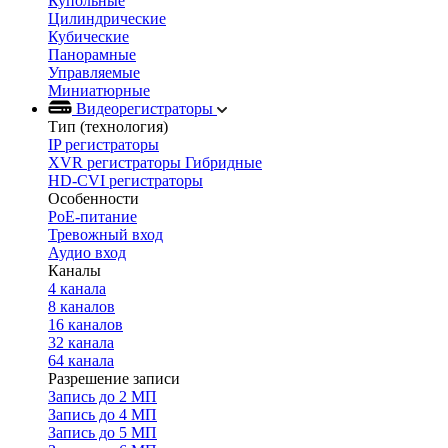
Купольные
Цилиндрические
Кубические
Панорамные
Управляемые
Миниатюрные
Видеорегистраторы
Тип (технология)
IP регистраторы
XVR регистраторы Гибридные
HD-CVI регистраторы
Особенности
PoE-питание
Тревожный вход
Аудио вход
Каналы
4 канала
8 каналов
16 каналов
32 канала
64 канала
Разрешение записи
Запись до 2 МП
Запись до 4 МП
Запись до 5 МП