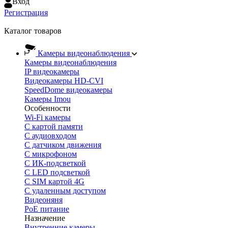
Вход
Регистрация
Каталог товаров
Камеры видеонаблюдения
Камеры видеонаблюдения
IP видеокамеры
Видеокамеры HD-CVI
SpeedDome видеокамеры
Камеры Imou
Особенности
Wi-Fi камеры
С картой памяти
С аудиовходом
С датчиком движения
С микрофоном
С ИК-подсветкой
С LED подсветкой
C SIM картой 4G
C удаленным доступом
Видеоняня
PoE питание
Назначение
Внутренние камеры