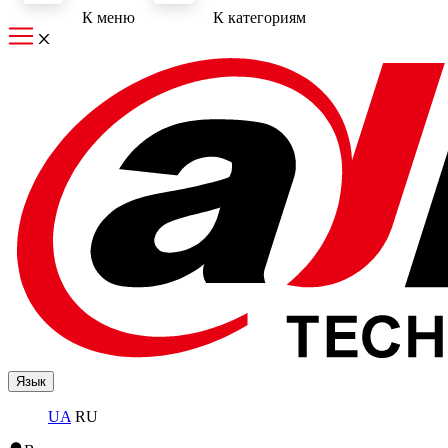
К меню
К категориям
Язык
UA
RU