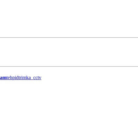
ram
tehpidtrimka_cctv