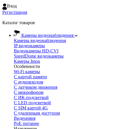
Вход
Регистрация
Каталог товаров
Камеры видеонаблюдения
Камеры видеонаблюдения
IP видеокамеры
Видеокамеры HD-CVI
SpeedDome видеокамеры
Камеры Imou
Особенности
Wi-Fi камеры
С картой памяти
С аудиовходом
С датчиком движения
С микрофоном
С ИК-подсветкой
С LED подсветкой
C SIM картой 4G
C удаленным доступом
Видеоняня
PoE питание
Назначение