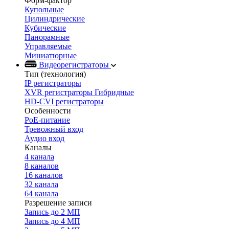
Форм-фактор
Купольные
Цилиндрические
Кубические
Панорамные
Управляемые
Миниатюрные
Видеорегистраторы
Тип (технология)
IP регистраторы
XVR регистраторы Гибридные
HD-CVI регистраторы
Особенности
PoE-питание
Тревожный вход
Аудио вход
Каналы
4 канала
8 каналов
16 каналов
32 канала
64 канала
Разрешение записи
Запись до 2 МП
Запись до 4 МП