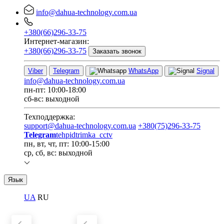
info@dahua-technology.com.ua
+380(66)296-33-75
Интернет-магазин:
+380(66)296-33-75
Заказать звонок
Viber
Telegram
WhatsApp
Signal
info@dahua-technology.com.ua
пн-пт: 10:00-18:00
сб-вс: выходной
Техподдержка:
support@dahua-technology.com.ua
+380(75)296-33-75
Telegram
tehpidtrimka_cctv
пн, вт, чт, пт: 10:00-15:00
ср, сб, вс: выходной
Язык
UA
RU