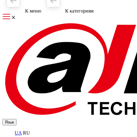
К меню
К категориям
Язык
UA
RU