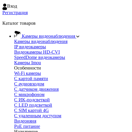
Вход
Регистрация
Каталог товаров
Камеры видеонаблюдения
Камеры видеонаблюдения
IP видеокамеры
Видеокамеры HD-CVI
SpeedDome видеокамеры
Камеры Imou
Особенности
Wi-Fi камеры
С картой памяти
С аудиовходом
С датчиком движения
С микрофоном
С ИК-подсветкой
С LED подсветкой
C SIM картой 4G
C удаленным доступом
Видеоняня
PoE питание
Назначение