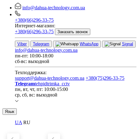
info@dahua-technology.com.ua
+380(66)296-33-75
Интернет-магазин:
+380(66)296-33-75
Заказать звонок
Viber
Telegram
WhatsApp
Signal
info@dahua-technology.com.ua
пн-пт: 10:00-18:00
сб-вс: выходной
Техподдержка:
support@dahua-technology.com.ua
+380(75)296-33-75
Telegram
tehpidtrimka_cctv
пн, вт, чт, пт: 10:00-15:00
ср, сб, вс: выходной
Язык
UA
RU