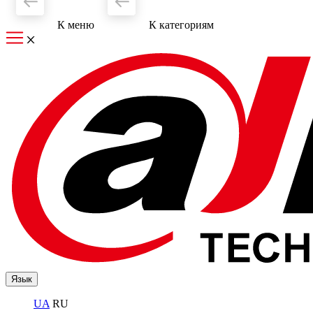
К меню
К категориям
Язык
UA
RU