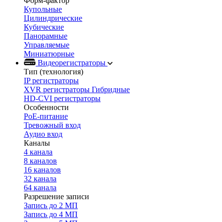
Форм-фактор
Купольные
Цилиндрические
Кубические
Панорамные
Управляемые
Миниатюрные
Видеорегистраторы
Тип (технология)
IP регистраторы
XVR регистраторы Гибридные
HD-CVI регистраторы
Особенности
PoE-питание
Тревожный вход
Аудио вход
Каналы
4 канала
8 каналов
16 каналов
32 канала
64 канала
Разрешение записи
Запись до 2 МП
Запись до 4 МП