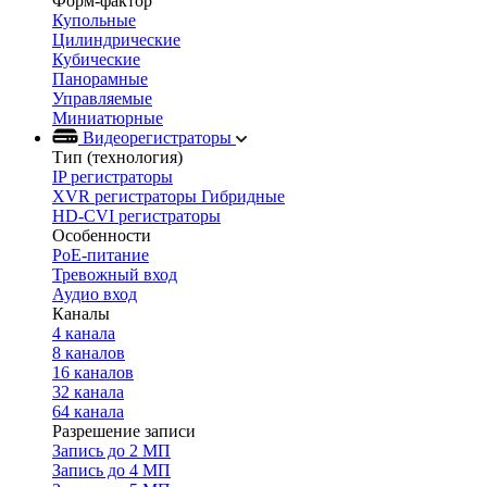
Форм-фактор
Купольные
Цилиндрические
Кубические
Панорамные
Управляемые
Миниатюрные
Видеорегистраторы
Тип (технология)
IP регистраторы
XVR регистраторы Гибридные
HD-CVI регистраторы
Особенности
PoE-питание
Тревожный вход
Аудио вход
Каналы
4 канала
8 каналов
16 каналов
32 канала
64 канала
Разрешение записи
Запись до 2 МП
Запись до 4 МП