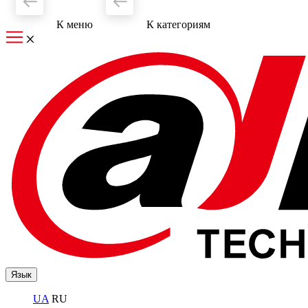
К меню
К категориям
Язык
UA
RU