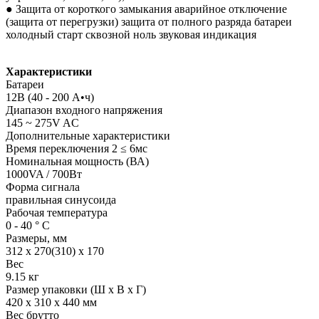
● Защита от короткого замыкания аварийное отключение
(защита от перегрузки) защита от полного разряда батареи
холодный старт сквозной ноль звуковая индикация
Характеристики
Батареи
12В (40 - 200 А•ч)
Диапазон входного напряжения
145 ~ 275V AC
Дополнительные характеристики
Время переключения 2 ≤ 6мс
Номинальная мощность (ВА)
1000VA / 700Вт
Форма сигнала
правильная синусоида
Рабочая температура
0 - 40 ° С
Размеры, мм
312 х 270(310) х 170
Вес
9.15 кг
Размер упаковки (Ш х В х Г)
420 x 310 x 440 мм
Вес брутто