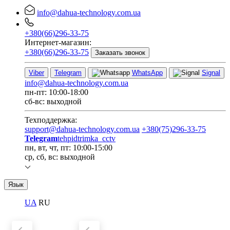
info@dahua-technology.com.ua
+380(66)296-33-75
Интернет-магазин:
+380(66)296-33-75
Заказать звонок
Viber
Telegram
WhatsApp
Signal
info@dahua-technology.com.ua
пн-пт: 10:00-18:00
сб-вс: выходной
Техподдержка:
support@dahua-technology.com.ua
+380(75)296-33-75
Telegram
tehpidtrimka_cctv
пн, вт, чт, пт: 10:00-15:00
ср, сб, вс: выходной
Язык
UA
RU