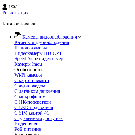
Вход
Регистрация
Каталог товаров
Камеры видеонаблюдения
Камеры видеонаблюдения
IP видеокамеры
Видеокамеры HD-CVI
SpeedDome видеокамеры
Камеры Imou
Особенности
Wi-Fi камеры
С картой памяти
С аудиовходом
С датчиком движения
С микрофоном
С ИК-подсветкой
С LED подсветкой
C SIM картой 4G
C удаленным доступом
Видеоняня
PoE питание
Назначение