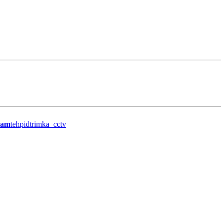
ram
tehpidtrimka_cctv