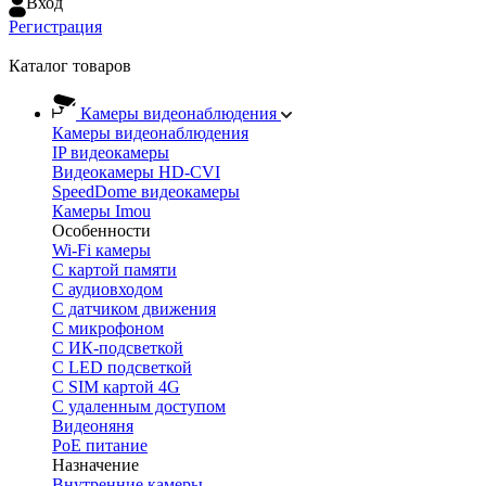
Вход
Регистрация
Каталог товаров
Камеры видеонаблюдения
Камеры видеонаблюдения
IP видеокамеры
Видеокамеры HD-CVI
SpeedDome видеокамеры
Камеры Imou
Особенности
Wi-Fi камеры
С картой памяти
С аудиовходом
С датчиком движения
С микрофоном
С ИК-подсветкой
С LED подсветкой
C SIM картой 4G
C удаленным доступом
Видеоняня
PoE питание
Назначение
Внутренние камеры