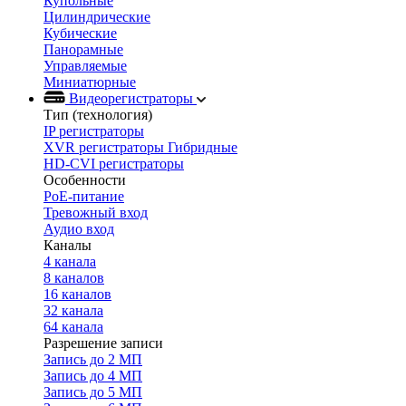
Купольные
Цилиндрические
Кубические
Панорамные
Управляемые
Миниатюрные
Видеорегистраторы
Тип (технология)
IP регистраторы
XVR регистраторы Гибридные
HD-CVI регистраторы
Особенности
PoE-питание
Тревожный вход
Аудио вход
Каналы
4 канала
8 каналов
16 каналов
32 канала
64 канала
Разрешение записи
Запись до 2 МП
Запись до 4 МП
Запись до 5 МП