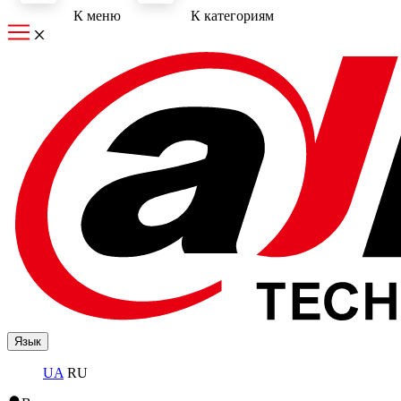
К меню
К категориям
Язык
UA
RU