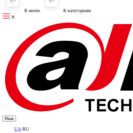
К меню
К категориям
Язык
UA
RU