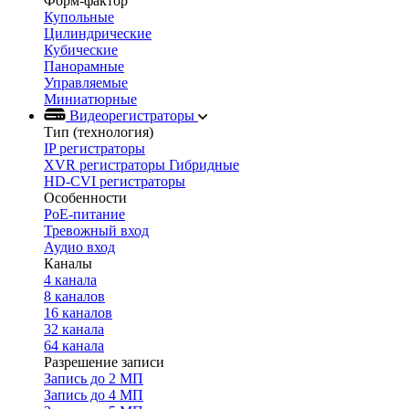
Форм-фактор
Купольные
Цилиндрические
Кубические
Панорамные
Управляемые
Миниатюрные
Видеорегистраторы
Тип (технология)
IP регистраторы
XVR регистраторы Гибридные
HD-CVI регистраторы
Особенности
PoE-питание
Тревожный вход
Аудио вход
Каналы
4 канала
8 каналов
16 каналов
32 канала
64 канала
Разрешение записи
Запись до 2 МП
Запись до 4 МП