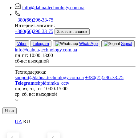
info@dahua-technology.com.ua
+380(66)296-33-75
Интернет-магазин:
+380(66)296-33-75
Заказать звонок
Viber
Telegram
WhatsApp
Signal
info@dahua-technology.com.ua
пн-пт: 10:00-18:00
сб-вс: выходной
Техподдержка:
support@dahua-technology.com.ua
+380(75)296-33-75
Telegram
tehpidtrimka_cctv
пн, вт, чт, пт: 10:00-15:00
ср, сб, вс: выходной
Язык
UA
RU