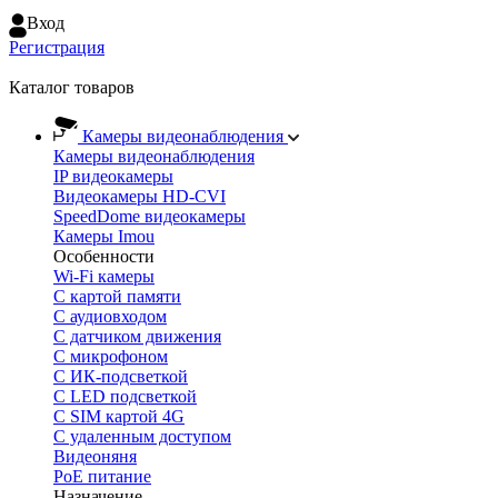
Вход
Регистрация
Каталог товаров
Камеры видеонаблюдения
Камеры видеонаблюдения
IP видеокамеры
Видеокамеры HD-CVI
SpeedDome видеокамеры
Камеры Imou
Особенности
Wi-Fi камеры
С картой памяти
С аудиовходом
С датчиком движения
С микрофоном
С ИК-подсветкой
С LED подсветкой
C SIM картой 4G
C удаленным доступом
Видеоняня
PoE питание
Назначение