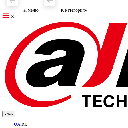
К меню
К категориям
Язык
UA
RU