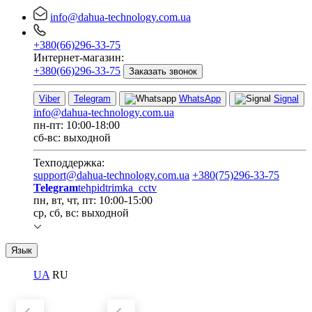
info@dahua-technology.com.ua
+380(66)296-33-75
Интернет-магазин:
+380(66)296-33-75
Заказать звонок
Viber
Telegram
WhatsApp
Signal
info@dahua-technology.com.ua
пн-пт: 10:00-18:00
сб-вс: выходной
Техподдержка:
support@dahua-technology.com.ua
+380(75)296-33-75
Telegram
tehpidtrimka_cctv
пн, вт, чт, пт: 10:00-15:00
ср, сб, вс: выходной
Язык
UA
RU