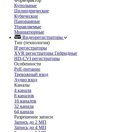
Форм-фактор
Купольные
Цилиндрические
Кубические
Панорамные
Управляемые
Миниатюрные
Видеорегистраторы
Тип (технология)
IP регистраторы
XVR регистраторы Гибридные
HD-CVI регистраторы
Особенности
PoE-питание
Тревожный вход
Аудио вход
Каналы
4 канала
8 каналов
16 каналов
32 канала
64 канала
Разрешение записи
Запись до 2 МП
Запись до 4 МП