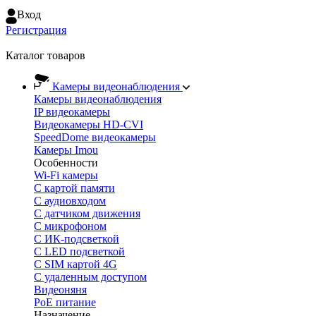
Вход
Регистрация
Каталог товаров
Камеры видеонаблюдения
Камеры видеонаблюдения
IP видеокамеры
Видеокамеры HD-CVI
SpeedDome видеокамеры
Камеры Imou
Особенности
Wi-Fi камеры
С картой памяти
С аудиовходом
С датчиком движения
С микрофоном
С ИК-подсветкой
С LED подсветкой
C SIM картой 4G
C удаленным доступом
Видеоняня
PoE питание
Назначение