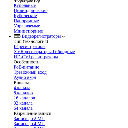
Форм-фактор
Купольные
Цилиндрические
Кубические
Панорамные
Управляемые
Миниатюрные
Видеорегистраторы
Тип (технология)
IP регистраторы
XVR регистраторы Гибридные
HD-CVI регистраторы
Особенности
PoE-питание
Тревожный вход
Аудио вход
Каналы
4 канала
8 каналов
16 каналов
32 канала
64 канала
Разрешение записи
Запись до 2 МП
Запись до 4 МП