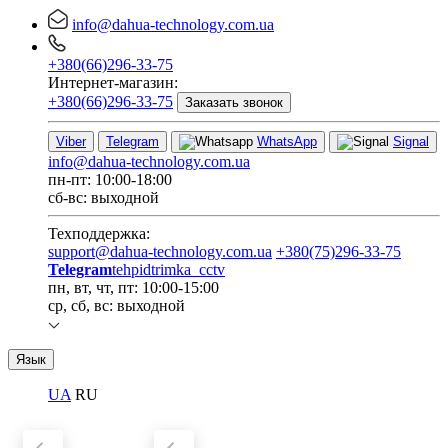
info@dahua-technology.com.ua
+380(66)296-33-75
Интернет-магазин:
+380(66)296-33-75
Заказать звонок
Viber
Telegram
WhatsApp
Signal
info@dahua-technology.com.ua
пн-пт: 10:00-18:00
сб-вс: выходной
Техподдержка:
support@dahua-technology.com.ua
+380(75)296-33-75
Telegram
tehpidtrimka_cctv
пн, вт, чт, пт: 10:00-15:00
ср, сб, вс: выходной
Язык
UA
RU