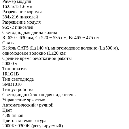
Размер модуля
162.5x121.6 мм
Разрешение корпуса
384х216 пикселей
Разрешение модуля
96x72 пикселей
Светодиодная длина волны
R: 620 ~ 630 нм, G: 520 ~ 535 нм, B: 465 ~ 475 нм
Связь
Кабель CAT5 (L≤140 м), многомодовое волокно (L≤500 м),
одномодовое волокно (L≤20 км)
Среднее время безотказной работы
50000 ч
Тип пикселя
1R1G1B
Тип светодиода
SMD1010
Тип устройства
Светодиодный экран для видеостены
Управление яркостью
Автоматический / ручной
Цвет
4,39 trillion
Цветовая температура
2000K~9300K (регулируемый)