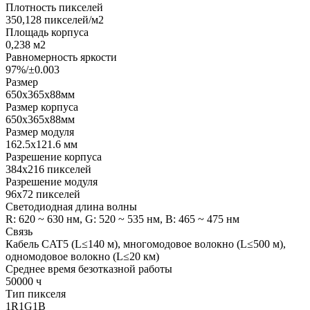
Плотность пикселей
350,128 пикселей/м2
Площадь корпуса
0,238 м2
Равномерность яркости
97%/±0.003
Размер
650х365х88мм
Размер корпуса
650х365х88мм
Размер модуля
162.5x121.6 мм
Разрешение корпуса
384х216 пикселей
Разрешение модуля
96x72 пикселей
Светодиодная длина волны
R: 620 ~ 630 нм, G: 520 ~ 535 нм, B: 465 ~ 475 нм
Связь
Кабель CAT5 (L≤140 м), многомодовое волокно (L≤500 м),
одномодовое волокно (L≤20 км)
Среднее время безотказной работы
50000 ч
Тип пикселя
1R1G1B