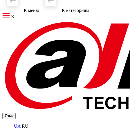
К меню
К категориям
Язык
UA
RU