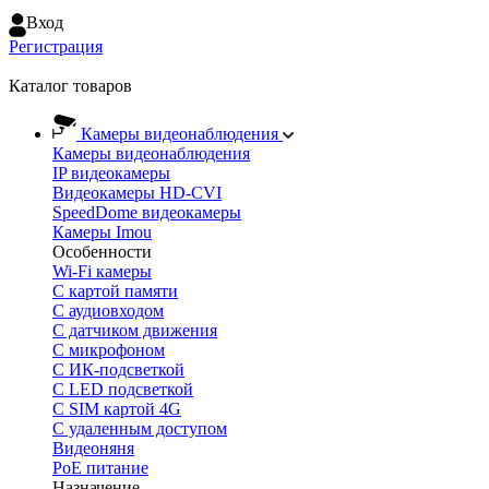
Вход
Регистрация
Каталог товаров
Камеры видеонаблюдения
Камеры видеонаблюдения
IP видеокамеры
Видеокамеры HD-CVI
SpeedDome видеокамеры
Камеры Imou
Особенности
Wi-Fi камеры
С картой памяти
С аудиовходом
С датчиком движения
С микрофоном
С ИК-подсветкой
С LED подсветкой
C SIM картой 4G
C удаленным доступом
Видеоняня
PoE питание
Назначение