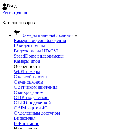
Вход
Регистрация
Каталог товаров
Камеры видеонаблюдения
Камеры видеонаблюдения
IP видеокамеры
Видеокамеры HD-CVI
SpeedDome видеокамеры
Камеры Imou
Особенности
Wi-Fi камеры
С картой памяти
С аудиовходом
С датчиком движения
С микрофоном
С ИК-подсветкой
С LED подсветкой
C SIM картой 4G
C удаленным доступом
Видеоняня
PoE питание
Назначение