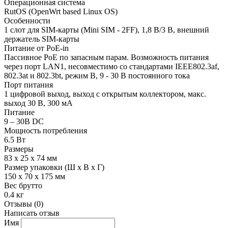
Операционная система
RutOS (OpenWrt based Linux OS)
Особенности
1 слот для SIM-карты (Mini SIM - 2FF), 1,8 В/3 В, внешний
держатель SIM-карты
Питание от PoE-in
Пассивное PoE по запасным парам. Возможность питания
через порт LAN1, несовместимо со стандартами IEEE802.3af,
802.3at и 802.3bt, режим B, 9 - 30 В постоянного тока
Порт питания
1 цифровой выход, выход с открытым коллектором, макс.
выход 30 В, 300 мА
Питание
9 – 30В DC
Мощность потребления
6.5 Вт
Размеры
83 x 25 x 74 мм
Размер упаковки (Ш х В х Г)
150 x 70 x 175 мм
Вес брутто
0.4 кг
Отзывы (0)
Написать отзыв
Имя