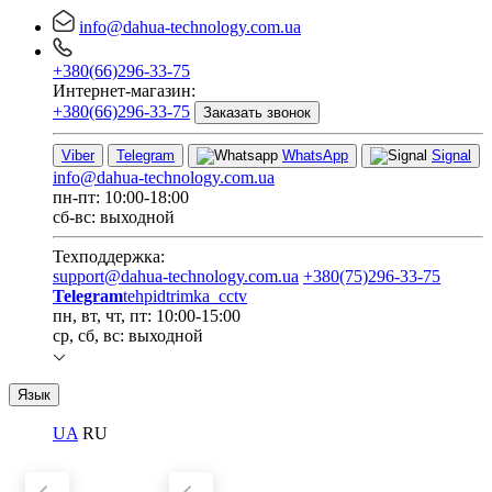
info@dahua-technology.com.ua
+380(66)296-33-75
Интернет-магазин:
+380(66)296-33-75
Заказать звонок
Viber
Telegram
WhatsApp
Signal
info@dahua-technology.com.ua
пн-пт: 10:00-18:00
сб-вс: выходной
Техподдержка:
support@dahua-technology.com.ua
+380(75)296-33-75
Telegram
tehpidtrimka_cctv
пн, вт, чт, пт: 10:00-15:00
ср, сб, вс: выходной
Язык
UA
RU