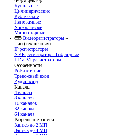
Форм-фактор
Купольные
Цилиндрические
Кубические
Панорамные
Управляемые
Миниатюрные
Видеорегистраторы
Тип (технология)
IP регистраторы
XVR регистраторы Гибридные
HD-CVI регистраторы
Особенности
PoE-питание
Тревожный вход
Аудио вход
Каналы
4 канала
8 каналов
16 каналов
32 канала
64 канала
Разрешение записи
Запись до 2 МП
Запись до 4 МП