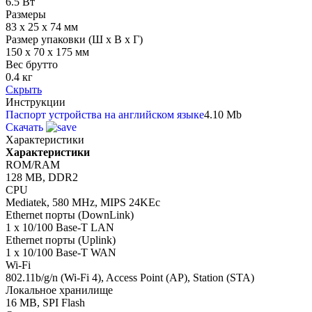
6.5 Вт
Размеры
83 x 25 x 74 мм
Размер упаковки (Ш х В х Г)
150 x 70 x 175 мм
Вес брутто
0.4 кг
Скрыть
Инструкции
Паспорт устройства на английском языке
4.10 Mb
Скачать
Характеристики
Характеристики
ROM/RAM
128 MB, DDR2
CPU
Mediatek, 580 MHz, MIPS 24KEc
Ethernet порты (DownLink)
1 x 10/100 Base-T LAN
Ethernet порты (Uplink)
1 x 10/100 Base-T WAN
Wi-Fi
802.11b/g/n (Wi-Fi 4), Access Point (AP), Station (STA)
Локальное хранилище
16 MB, SPI Flash