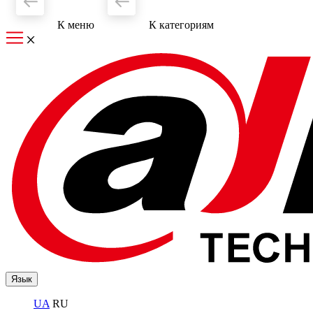
К меню
К категориям
Язык
UA
RU