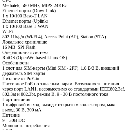
CPU
Mediatek, 580 MHz, MIPS 24KEc
Ethernet порты (DownLink)
1 x 10/100 Base-T LAN
Ethernet порты (Uplink)
1 x 10/100 Base-T WAN
Wi-Fi
802.11b/g/n (Wi-Fi 4), Access Point (AP), Station (STA)
Локальное хранилище
16 MB, SPI Flash
Операционная система
RutOS (OpenWrt based Linux OS)
Особенности
1 слот для SIM-карты (Mini SIM - 2FF), 1,8 В/3 В, внешний
держатель SIM-карты
Питание от PoE-in
Пассивное PoE по запасным парам. Возможность питания
через порт LAN1, несовместимо со стандартами IEEE802.3af,
802.3at и 802.3bt, режим B, 9 - 30 В постоянного тока
Порт питания
1 цифровой выход, выход с открытым коллектором, макс.
выход 30 В, 300 мА
Питание
9 – 30В DC
Мощность потребления