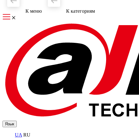
К меню
К категориям
Язык
UA
RU