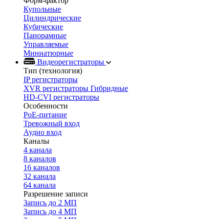
Форм-фактор
Купольные
Цилиндрические
Кубические
Панорамные
Управляемые
Миниатюрные
Видеорегистраторы
Тип (технология)
IP регистраторы
XVR регистраторы Гибридные
HD-CVI регистраторы
Особенности
PoE-питание
Тревожный вход
Аудио вход
Каналы
4 канала
8 каналов
16 каналов
32 канала
64 канала
Разрешение записи
Запись до 2 МП
Запись до 4 МП