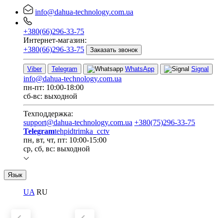
info@dahua-technology.com.ua
+380(66)296-33-75
Интернет-магазин:
+380(66)296-33-75
Заказать звонок
Viber
Telegram
WhatsApp
Signal
info@dahua-technology.com.ua
пн-пт: 10:00-18:00
сб-вс: выходной
Техподдержка:
support@dahua-technology.com.ua
+380(75)296-33-75
Telegram
tehpidtrimka_cctv
пн, вт, чт, пт: 10:00-15:00
ср, сб, вс: выходной
Язык
UA
RU