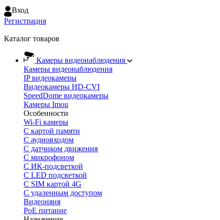
Вход
Регистрация
Каталог товаров
Камеры видеонаблюдения
Камеры видеонаблюдения
IP видеокамеры
Видеокамеры HD-CVI
SpeedDome видеокамеры
Камеры Imou
Особенности
Wi-Fi камеры
С картой памяти
С аудиовходом
С датчиком движения
С микрофоном
С ИК-подсветкой
С LED подсветкой
C SIM картой 4G
C удаленным доступом
Видеоняня
PoE питание
Назначение