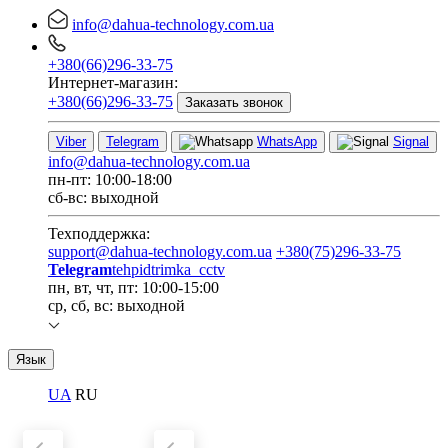
info@dahua-technology.com.ua
+380(66)296-33-75
Интернет-магазин:
+380(66)296-33-75
Заказать звонок
Viber
Telegram
WhatsApp
Signal
info@dahua-technology.com.ua
пн-пт: 10:00-18:00
сб-вс: выходной
Техподдержка:
support@dahua-technology.com.ua
+380(75)296-33-75
Telegram
tehpidtrimka_cctv
пн, вт, чт, пт: 10:00-15:00
ср, сб, вс: выходной
Язык
UA
RU