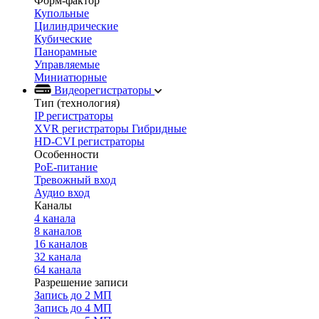
Форм-фактор
Купольные
Цилиндрические
Кубические
Панорамные
Управляемые
Миниатюрные
Видеорегистраторы
Тип (технология)
IP регистраторы
XVR регистраторы Гибридные
HD-CVI регистраторы
Особенности
PoE-питание
Тревожный вход
Аудио вход
Каналы
4 канала
8 каналов
16 каналов
32 канала
64 канала
Разрешение записи
Запись до 2 МП
Запись до 4 МП