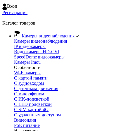
Вход
Регистрация
Каталог товаров
Камеры видеонаблюдения
Камеры видеонаблюдения
IP видеокамеры
Видеокамеры HD-CVI
SpeedDome видеокамеры
Камеры Imou
Особенности
Wi-Fi камеры
С картой памяти
С аудиовходом
С датчиком движения
С микрофоном
С ИК-подсветкой
С LED подсветкой
C SIM картой 4G
C удаленным доступом
Видеоняня
PoE питание
Назначение