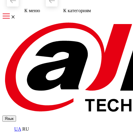
К меню
К категориям
Язык
UA
RU