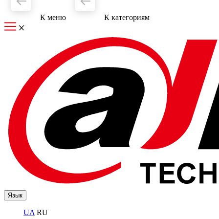
К меню
К категориям
Язык
UA
RU