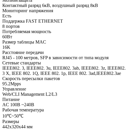
Молниезащита
Контактный разряд 6кВ, воздушный разряд 8кВ
Мониторинг напряжения
Есть
Поддержка FAST ETHERNET
8 портов
Потребляемая мощность
60Вт
Размер таблицы MAC
16K
Расстояние передачи
RJ45 - 100 метров, SFP в зависимости от типа модуля
Сетевые стандарты
IEEE802. 3, IEEE802. 3u, IEEE802. 3ab, IEEE802. 3z, IEEE802.
3 X, IEEE 802. 1Q, IEEE 802. 1p, IEEE 802. 3ad,IEEE802.3ae
Скорость пересылки пакетов
95.2Mpps
Управление
Web/CLI Management L2/L3
Питание
AC 100В ~240В
Рабочая температура
10℃~50℃
Размеры
442x320x44 мм