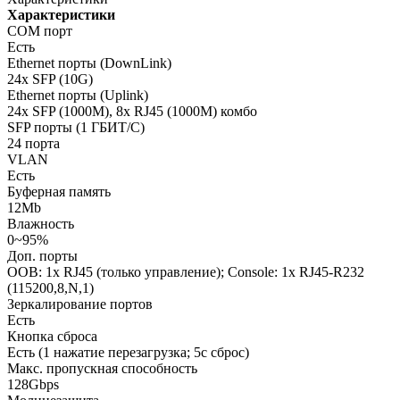
Характеристики
COM порт
Есть
Ethernet порты (DownLink)
24x SFP (10G)
Ethernet порты (Uplink)
24x SFP (1000M), 8x RJ45 (1000M) комбо
SFP порты (1 ГБИТ/С)
24 порта
VLAN
Есть
Буферная память
12Mb
Влажность
0~95%
Доп. порты
OOB: 1х RJ45 (только управление); Console: 1х RJ45-R232
(115200,8,N,1)
Зеркалирование портов
Есть
Кнопка сброса
Есть (1 нажатие перезагрузка; 5с сброс)
Макс. пропускная способность
128Gbps