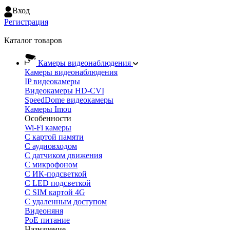
Вход
Регистрация
Каталог товаров
Камеры видеонаблюдения
Камеры видеонаблюдения
IP видеокамеры
Видеокамеры HD-CVI
SpeedDome видеокамеры
Камеры Imou
Особенности
Wi-Fi камеры
С картой памяти
С аудиовходом
С датчиком движения
С микрофоном
С ИК-подсветкой
С LED подсветкой
C SIM картой 4G
C удаленным доступом
Видеоняня
PoE питание
Назначение