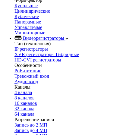
Форм-фактор
Купольные
Цилиндрические
Кубические
Панорамные
Управляемые
Миниатюрные
Видеорегистраторы
Тип (технология)
IP регистраторы
XVR регистраторы Гибридные
HD-CVI регистраторы
Особенности
PoE-питание
Тревожный вход
Аудио вход
Каналы
4 канала
8 каналов
16 каналов
32 канала
64 канала
Разрешение записи
Запись до 2 МП
Запись до 4 МП