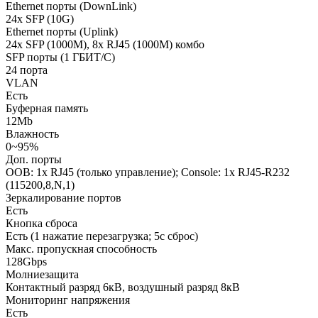
Ethernet порты (DownLink)
24x SFP (10G)
Ethernet порты (Uplink)
24x SFP (1000M), 8x RJ45 (1000M) комбо
SFP порты (1 ГБИТ/С)
24 порта
VLAN
Есть
Буферная память
12Mb
Влажность
0~95%
Доп. порты
OOB: 1х RJ45 (только управление); Console: 1х RJ45-R232
(115200,8,N,1)
Зеркалирование портов
Есть
Кнопка сброса
Есть (1 нажатие перезагрузка; 5с сброс)
Макс. пропускная способность
128Gbps
Молниезащита
Контактный разряд 6кВ, воздушный разряд 8кВ
Мониторинг напряжения
Есть