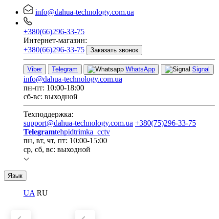
info@dahua-technology.com.ua
+380(66)296-33-75
Интернет-магазин:
+380(66)296-33-75
Заказать звонок
Viber
Telegram
WhatsApp
Signal
info@dahua-technology.com.ua
пн-пт: 10:00-18:00
сб-вс: выходной
Техподдержка:
support@dahua-technology.com.ua
+380(75)296-33-75
Telegram
tehpidtrimka_cctv
пн, вт, чт, пт: 10:00-15:00
ср, сб, вс: выходной
Язык
UA
RU