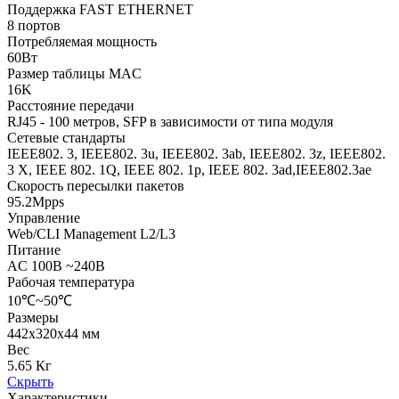
Поддержка FAST ETHERNET
8 портов
Потребляемая мощность
60Вт
Размер таблицы MAC
16K
Расстояние передачи
RJ45 - 100 метров, SFP в зависимости от типа модуля
Сетевые стандарты
IEEE802. 3, IEEE802. 3u, IEEE802. 3ab, IEEE802. 3z, IEEE802.
3 X, IEEE 802. 1Q, IEEE 802. 1p, IEEE 802. 3ad,IEEE802.3ae
Скорость пересылки пакетов
95.2Mpps
Управление
Web/CLI Management L2/L3
Питание
AC 100В ~240В
Рабочая температура
10℃~50℃
Размеры
442x320x44 мм
Вес
5.65 Кг
Скрыть
Характеристики