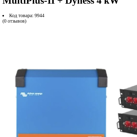
MultiPlus-II + Dyness 4 kW
Код товара:
9944
(0 отзывов)