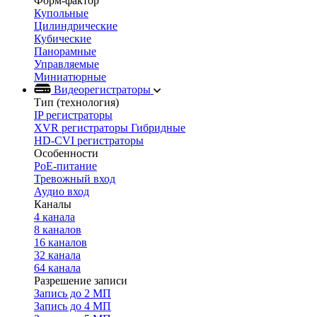
Форм-фактор
Купольные
Цилиндрические
Кубические
Панорамные
Управляемые
Миниатюрные
Видеорегистраторы
Тип (технология)
IP регистраторы
XVR регистраторы Гибридные
HD-CVI регистраторы
Особенности
PoE-питание
Тревожный вход
Аудио вход
Каналы
4 канала
8 каналов
16 каналов
32 канала
64 канала
Разрешение записи
Запись до 2 МП
Запись до 4 МП