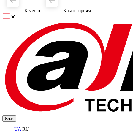
К меню
К категориям
Язык
UA
RU