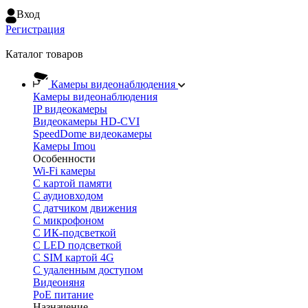
Вход
Регистрация
Каталог товаров
Камеры видеонаблюдения
Камеры видеонаблюдения
IP видеокамеры
Видеокамеры HD-CVI
SpeedDome видеокамеры
Камеры Imou
Особенности
Wi-Fi камеры
С картой памяти
С аудиовходом
С датчиком движения
С микрофоном
С ИК-подсветкой
С LED подсветкой
C SIM картой 4G
C удаленным доступом
Видеоняня
PoE питание
Назначение