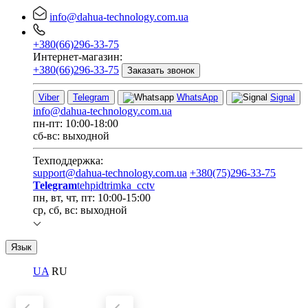
info@dahua-technology.com.ua
+380(66)296-33-75
Интернет-магазин:
+380(66)296-33-75
Заказать звонок
Viber
Telegram
WhatsApp
Signal
info@dahua-technology.com.ua
пн-пт: 10:00-18:00
сб-вс: выходной
Техподдержка:
support@dahua-technology.com.ua
+380(75)296-33-75
Telegram
tehpidtrimka_cctv
пн, вт, чт, пт: 10:00-15:00
ср, сб, вс: выходной
Язык
UA
RU