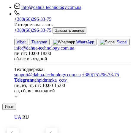
info@dahua-technology.com.ua
+380(66)296-33-75
Интернет-магазин:
+380(66)296-33-75
Заказать звонок
Viber
Telegram
WhatsApp
Signal
info@dahua-technology.com.ua
пн-пт: 10:00-18:00
сб-вс: выходной
Техподдержка:
support@dahua-technology.com.ua
+380(75)296-33-75
Telegram
tehpidtrimka_cctv
пн, вт, чт, пт: 10:00-15:00
ср, сб, вс: выходной
Язык
UA
RU