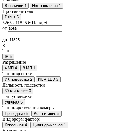
В наличии
4
Нет в наличии
1
Производитель
Dahua
5
5265
-
11825
₴
Цена, ₴
от
—
до
₴
Тип
IP
5
Разрешение
4 МП
4
8 МП
1
Тип подсветки
ИК-подсветка
2
ИК + LED
3
Дальность подсветки
30 м и менее
3
Тип установки
Уличная
5
Тип подключения камеры
Проводные
5
PoE питание
5
Вид (форм фактор)
Купольная
4
Цилиндрическая
1
Назначение