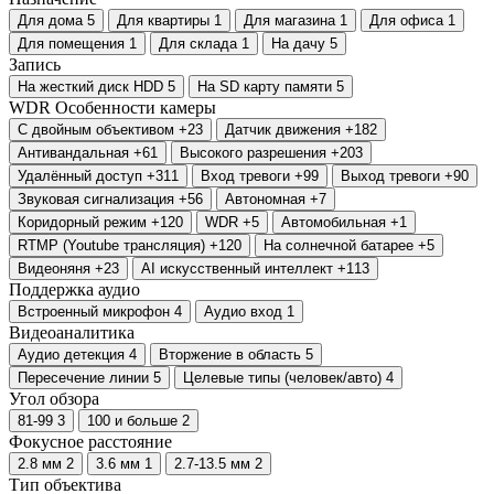
Для дома
5
Для квартиры
1
Для магазина
1
Для офиса
1
Для помещения
1
Для склада
1
На дачу
5
Запись
На жесткий диск HDD
5
На SD карту памяти
5
WDR
Особенности камеры
С двойным объективом
+23
Датчик движения
+182
Антивандальная
+61
Высокого разрешения
+203
Удалённый доступ
+311
Вход тревоги
+99
Выход тревоги
+90
Звуковая сигнализация
+56
Автономная
+7
Коридорный режим
+120
WDR
+5
Автомобильная
+1
RTMP (Youtube трансляция)
+120
На солнечной батарее
+5
Видеоняня
+23
AI искусственный интеллект
+113
Поддержка аудио
Встроенный микрофон
4
Аудио вход
1
Видеоаналитика
Аудио детекция
4
Вторжение в область
5
Пересечение линии
5
Целевые типы (человек/авто)
4
Угол обзора
81-99
3
100 и больше
2
Фокусное расстояние
2.8 мм
2
3.6 мм
1
2.7-13.5 мм
2
Тип объектива