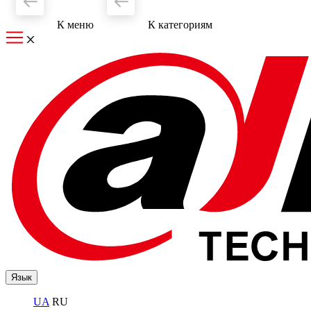
К меню
К категориям
Язык
UA
RU