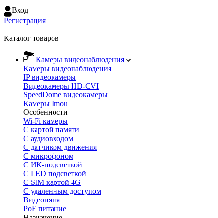
Вход
Регистрация
Каталог товаров
Камеры видеонаблюдения
Камеры видеонаблюдения
IP видеокамеры
Видеокамеры HD-CVI
SpeedDome видеокамеры
Камеры Imou
Особенности
Wi-Fi камеры
С картой памяти
С аудиовходом
С датчиком движения
С микрофоном
С ИК-подсветкой
С LED подсветкой
C SIM картой 4G
C удаленным доступом
Видеоняня
PoE питание
Назначение