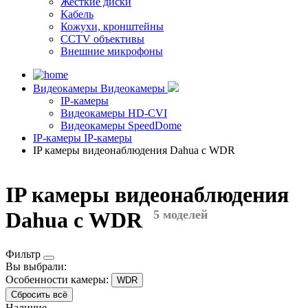
Жесткие диски
Кабель
Кожухи, кронштейны
CCTV объективы
Внешние микрофоны
Видеокамеры
Видеокамеры
IP-камеры
Видеокамеры HD-CVI
Видеокамеры SpeedDome
IP-камеры
IP-камеры
IP камеры видеонаблюдения Dahua с WDR
IP камеры видеонаблюдения
Dahua с WDR
5 моделей
Фильтр
Вы выбрали:
Особенности камеры:
WDR
Сбросить всё
Наличие