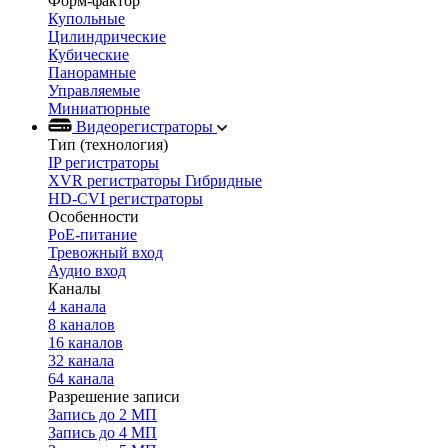
Форм-фактор
Купольные
Цилиндрические
Кубические
Панорамные
Управляемые
Миниатюрные
Видеорегистраторы
Тип (технология)
IP регистраторы
XVR регистраторы Гибридные
HD-CVI регистраторы
Особенности
PoE-питание
Тревожный вход
Аудио вход
Каналы
4 канала
8 каналов
16 каналов
32 канала
64 канала
Разрешение записи
Запись до 2 МП
Запись до 4 МП