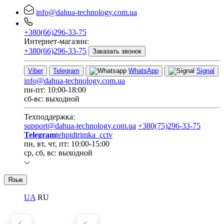
info@dahua-technology.com.ua
+380(66)296-33-75
Интернет-магазин:
+380(66)296-33-75
Заказать звонок
Viber
Telegram
WhatsApp
Signal
info@dahua-technology.com.ua
пн-пт: 10:00-18:00
сб-вс: выходной
Техподдержка:
support@dahua-technology.com.ua
+380(75)296-33-75
Telegram
tehpidtrimka_cctv
пн, вт, чт, пт: 10:00-15:00
ср, сб, вс: выходной
Язык
UA
RU