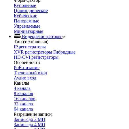
Форм-фактор
Купольные
Цилиндрические
Кубические
Панорамные
Управляемые
Миниатюрные
Видеорегистраторы
Тип (технология)
IP регистраторы
XVR регистраторы Гибридные
HD-CVI регистраторы
Особенности
PoE-питание
Тревожный вход
Аудио вход
Каналы
4 канала
8 каналов
16 каналов
32 канала
64 канала
Разрешение записи
Запись до 2 МП
Запись до 4 МП