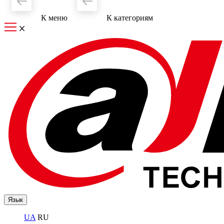
К меню
К категориям
Язык
UA
RU