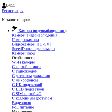
Вход
Регистрация
Каталог товаров
Камеры видеонаблюдения
Камеры видеонаблюдения
IP видеокамеры
Видеокамеры HD-CVI
SpeedDome видеокамеры
Камеры Imou
Особенности
Wi-Fi камеры
С картой памяти
С аудиовходом
С датчиком движения
С микрофоном
С ИК-подсветкой
С LED подсветкой
C SIM картой 4G
C удаленным доступом
Видеоняня
PoE питание
Назначение